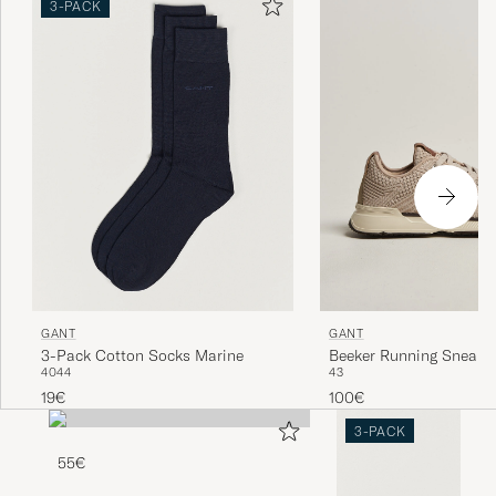
3-PACK
GANT
GANT
3-Pack Cotton Socks Marine
Beeker Running Sneake
40
44
43
19€
100€
3-PACK
55€