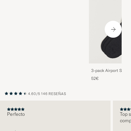
3-pack Airport Socks
Melange
52€
4.60/5
146 RESEÑAS
Perfecto
Top s
comp
ANTERIOR