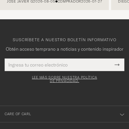
JOSÉ JAVIER G
2026-08-05
COMPRADOR
2026-07-27
DIEGO
SUSCRÍBETE A NUESTRO BOLETÍN INFORMATIVO
Obtén acceso temprano a noticias y contenido inspirador
Dirección
¡Gracias
Este
de
Submi
mpo es
correo
por
Newsl
igatorio
electrónico
Form
LEE MÁS SOBRE NUESTRA POLÍTICA
suscribirte
DE PRIVACIDAD.
a
nuestro
boletín!
CARE OF CARL