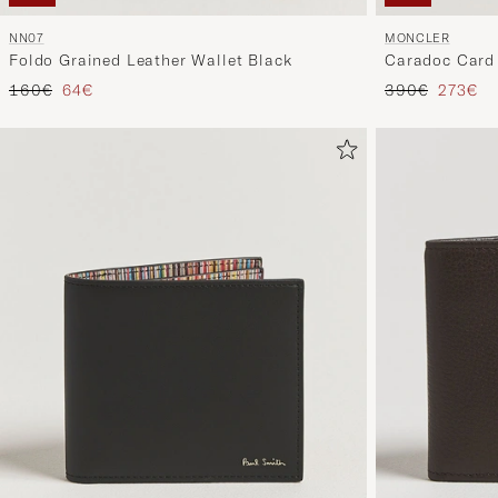
NN07
MONCLER
Foldo Grained Leather Wallet Black
Caradoc Card 
Precio ordinario
Precio reducido
Precio ordinar
Precio 
160€
64€
390€
273€