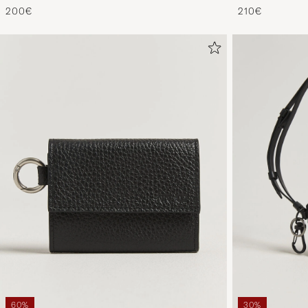
200€
210€
60%
30%