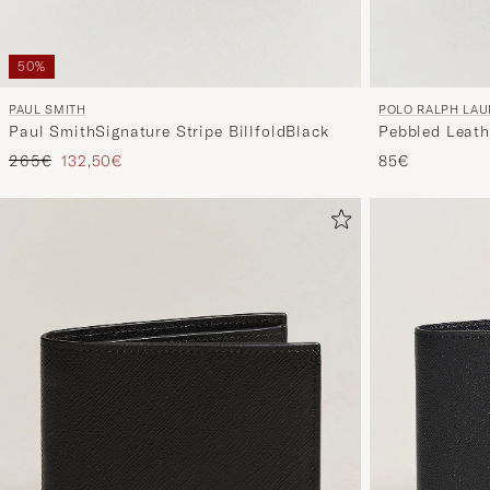
50%
PAUL SMITH
POLO RALPH LA
Paul SmithSignature Stripe BillfoldBlack
Pebbled Leath
Precio ordinario
Precio reducido
265€
132,50€
85€