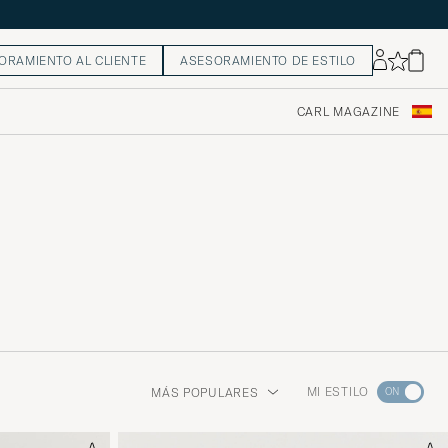
ORAMIENTO AL CLIENTE
ASESORAMIENTO DE ESTILO
CARL MAGAZINE
Ve
MI ESTILO
MÁS POPULARES
a
Asesoram