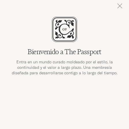
✔
Envío gratuito a partir de 89 €
✔
Devoluciones gratuitas
Buscar
Bienvenido a The Passport
CARE OF CARL
Care Of Carl
Entra en un mundo curado moldeado por el estilo, la
continuidad y el valor a largo plazo. Una membresía
diseñada para desarrollarse contigo a lo largo del tiempo.
POLÍTICA DE PRIVACIDAD
COMPRAS SEGURAS
THE PA
Política de Privacidad
§1. ¿Qué se Considera Datos Personales?