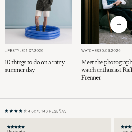
para
ti.
LIFESTYLE
21.07.2026
WATCHES
30.06.2026
10 things to do on a rainy
Meet the photograph
summer day
watch enthusiast Raff
Frenner
4.60/5
146 RESEÑAS
Perfecto
Top s