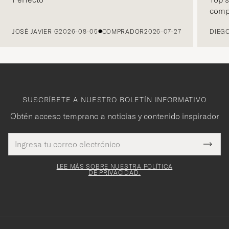
comp
ANTERIOR
JOSÉ JAVIER G
2026-08-05
COMPRADOR
2026-07-27
DIEGO
SUSCRÍBETE A NUESTRO BOLETÍN INFORMATIVO
Obtén acceso temprano a noticias y contenido inspirador
Dirección
¡Gracias
Este
de
Submi
mpo es
correo
por
Newsl
igatorio
electrónico
Form
LEE MÁS SOBRE NUESTRA POLÍTICA
suscribirte
DE PRIVACIDAD.
a
nuestro
boletín!