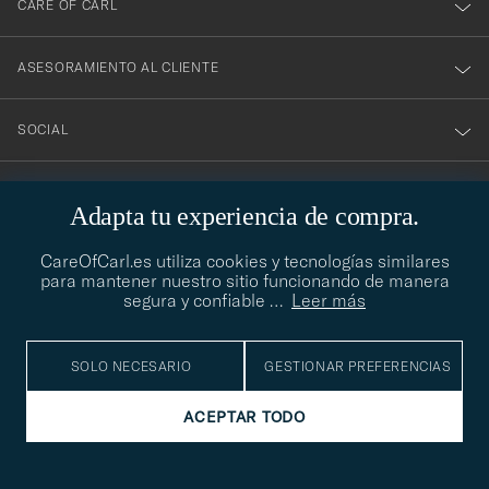
CARE OF CARL
ASESORAMIENTO AL CLIENTE
SOCIAL
DATOS DE LA EMPRESA
Adapta tu experiencia de compra.
CareOfCarl.es utiliza cookies y tecnologías similares
para mantener nuestro sitio funcionando de manera
ASESORAMIENTO DE ESTILO
segura y confiable
…
Leer más
¿Necesitas ayuda para encontrar tu estilo? Permítenos ayudarte,
contact@careofcarl.com
estamos encantados de hacerlo
SOLO NECESARIO
GESTIONAR PREFERENCIAS
ASESORAMIENTO DE ESTILO
ACEPTAR TODO
© Care of Carl 2026