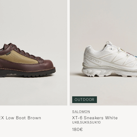
OUTDOOR
SALOMON
EX Low Boot Brown
XT-6 Sneakers White
UK8,5
UK9,5
UK10
180€