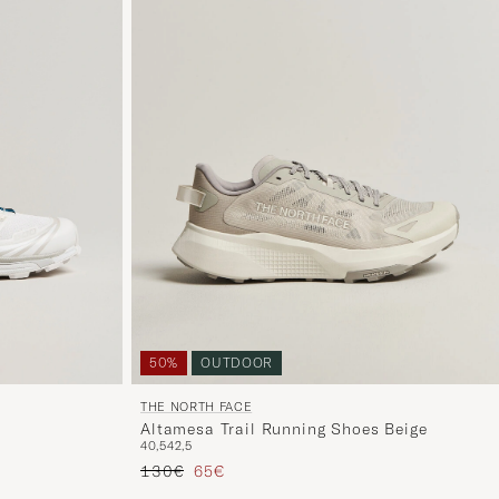
50%
OUTDOOR
THE NORTH FACE
Altamesa Trail Running Shoes Beige
40,5
42,5
Precio ordinario
Precio reducido
130€
65€