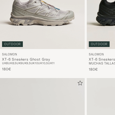
OUTDOOR
OUTDOOR
SALOMON
SALOMON
XT-6 Sneakers Ghost Gray
XT-6 Sneakers
UK8
UK8,5
UK9
UK9,5
UK10
UK10,5
UK11
MUCHAS TALLA
180€
180€