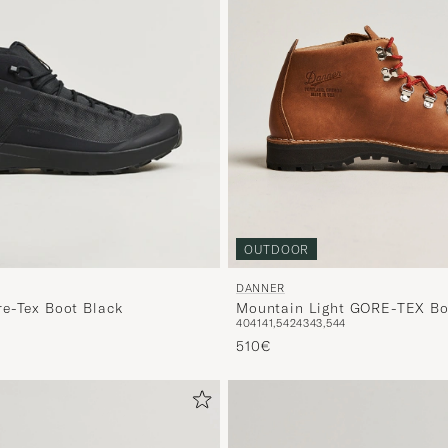
OUTDOOR
DANNER
Mountain Light GORE-TEX B
e-Tex Boot Black
40
41
41,5
42
43
43,5
44
Clovis
510€