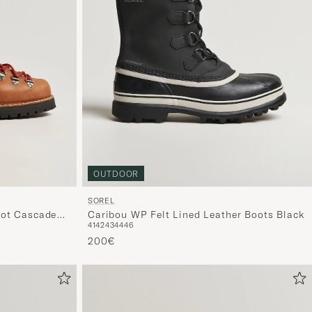
OUTDOOR
SOREL
oot Cascade
Caribou WP Felt Lined Leather Boots Black
41
42
43
44
46
200€