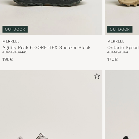
OUTDOOR
OUTDOOR
MERRELL
MERRELL
Agility Peak 6 GORE-TEX Sneaker Black
Ontario Spee
40
41
42
43
44
45
40
41
42
43
44
195€
170€