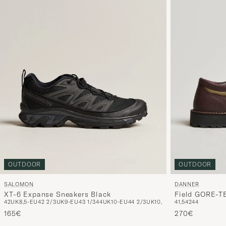
OUTDOOR
OUTDOOR
SALOMON
DANNER
XT-6 Expanse Sneakers Black
Field GORE-T
42
UK8,5-EU42 2/3
UK9-EU43 1/3
44
UK10-EU44 2/3
UK10,5-EU45 1/3
41,5
42
44
46
165€
270€