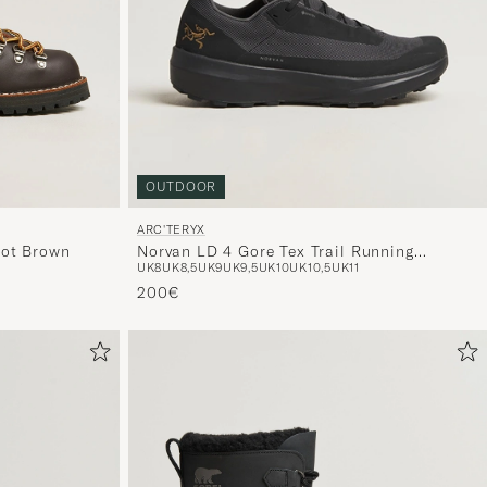
OUTDOOR
ARC'TERYX
oot Brown
Norvan LD 4 Gore Tex Trail Running
UK8
UK8,5
UK9
UK9,5
UK10
UK10,5
UK11
Sneaker Black
200€