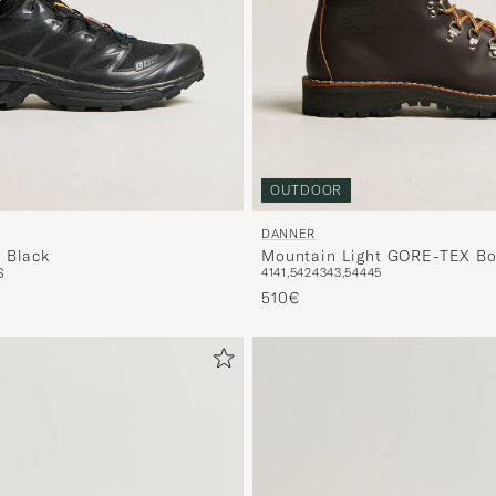
OUTDOOR
DANNER
 Black
Mountain Light GORE-TEX B
S
41
41,5
42
43
43,5
44
45
510€