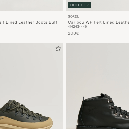
OUTDOOR
SOREL
lt Lined Leather Boots Buff
Caribou WP Felt Lined Leath
41
42
43
44
46
200€