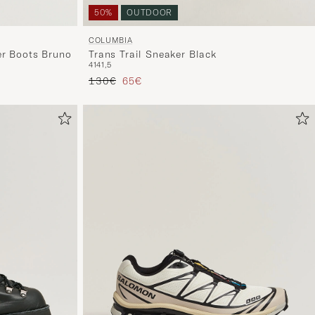
ti.
50%
OUTDOOR
COLUMBIA
er Boots Bruno
Trans Trail Sneaker Black
41
41,5
Precio ordinario
Precio reducido
130€
65€