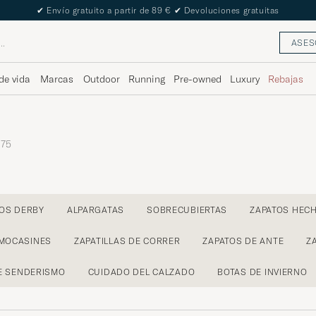
✔
Envío gratuito a partir de 89 €
✔
Devoluciones gratuitas
ASES
de vida
Marcas
Outdoor
Running
Pre-owned
Luxury
Rebajas
75
OS DERBY
ALPARGATAS
SOBRECUBIERTAS
ZAPATOS HEC
MOCASINES
ZAPATILLAS DE CORRER
ZAPATOS DE ANTE
Z
E SENDERISMO
CUIDADO DEL CALZADO
BOTAS DE INVIERNO