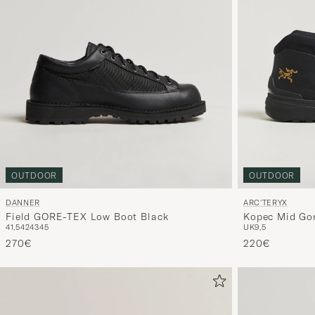
OUTDOOR
OUTDOOR
DANNER
ARC'TERYX
Field GORE-TEX Low Boot Black
Kopec Mid Gor
41,5
42
43
45
UK9,5
270€
220€