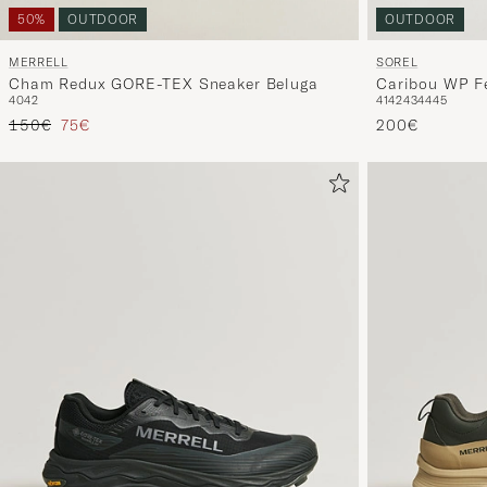
OUTDOOR
50%
OUTDOOR
SOREL
MERRELL
Caribou WP Fe
Cham Redux GORE-TEX Sneaker Beluga
41
42
43
44
45
40
42
Precio ordinario
Precio reducido
200€
150€
75€