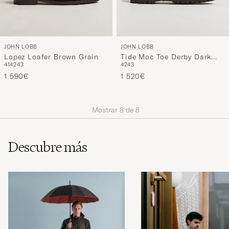
JOHN LOBB
JOHN LOBB
Lopez Loafer Brown Grain
Tide Moc Toe Derby Dark
41
42
43
42
43
Brown Calf
1 590€
1 520€
Mostrar
8
de
8
Descubre más