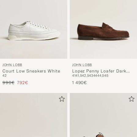
JOHN LOBB
JOHN LOBB
Lopez Penny Loafer Dark
Court Low Sneakers White
41
41,5
42,5
43
44
44,5
45
42
Brown Suede
Precio ordinario
Precio reducido
1 490€
990€
792€