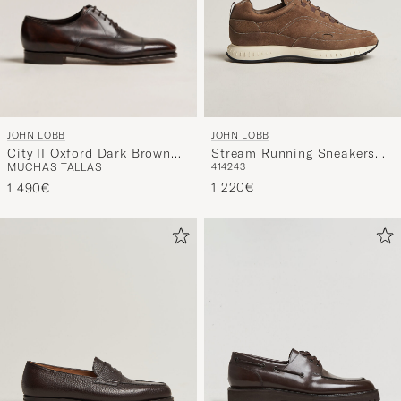
JOHN LOBB
JOHN LOBB
City II Oxford Dark Brown
Stream Running Sneakers
MUCHAS TALLAS
41
42
43
Calf
Moka Nubuck
1 220€
1 490€