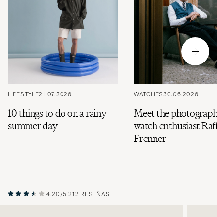
LIFESTYLE
21.07.2026
WATCHES
30.06.2026
10 things to do on a rainy
Meet the photograph
summer day
watch enthusiast Raff
Frenner
4.20/5
212 RESEÑAS