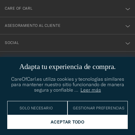
CARE OF CARL
ASESORAMIENTO AL CLIENTE
SOCIAL
DATOS DE LA EMPRESA
Adapta tu experiencia de compra.
CareOfCarl.es utiliza cookies y tecnologías similares
para mantener nuestro sitio funcionando de manera
ASESORAMIENTO DE ESTILO
segura y confiable
…
Leer más
¿Necesitas ayuda para encontrar tu estilo? Permítenos ayudarte,
contact@careofcarl.com
estamos encantados de hacerlo
SOLO NECESARIO
GESTIONAR PREFERENCIAS
ASESORAMIENTO DE ESTILO
ACEPTAR TODO