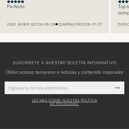
Perfecto
Top s
comp
ANTERIOR
JOSÉ JAVIER G
2026-08-05
COMPRADOR
2026-07-27
DIEGO
SUSCRÍBETE A NUESTRO BOLETÍN INFORMATIVO
Obtén acceso temprano a noticias y contenido inspirador
Dirección
¡Gracias
Este
de
Submi
mpo es
correo
por
Newsl
igatorio
electrónico
Form
LEE MÁS SOBRE NUESTRA POLÍTICA
suscribirte
DE PRIVACIDAD.
a
nuestro
boletín!