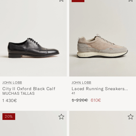
para
activar
Mi
estilo
y
disfruta
de
una
selección
personali
JOHN LOBB
JOHN LOBB
para
City II Oxford Black Calf
Laced Running Sneakers
ti.
MUCHAS TALLAS
41
Sand Suede
Precio ordinario
Precio reducido
1 220€
610€
1 430€
20%