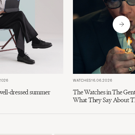
ti.
2026
WATCHES
16.06.2026
e well-dressed summer
The Watches in The Gen
What They Say About Th