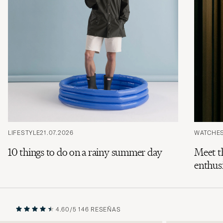
LIFESTYLE
21.07.2026
WATCHE
10 things to do on a rainy summer day
Meet t
enthusi
4.60/5
146 RESEÑAS