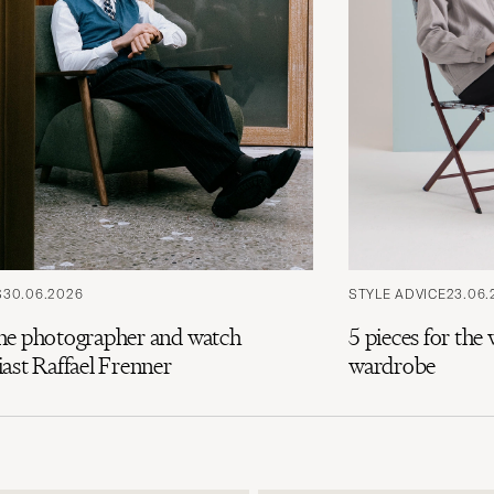
S
30.06.2026
STYLE ADVICE
23.06.
he photographer and watch
5 pieces for th
ast Raffael Frenner
wardrobe