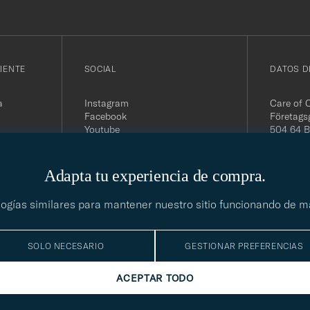
IENTE
SOCIAL
DATOS D
a
Instagram
Care of 
Facebook
Företags
Youtube
504 64 B
Linkedin
Org. nr:
Tel:
+46 
E-mail:
Adapta tu experiencia de compra.
contact@
Office h
ologías similares para mantener nuestro sitio funcionando de 
5PM CE
SOLO NECESARIO
GESTIONAR PREFERENCIAS
ACEPTAR TODO