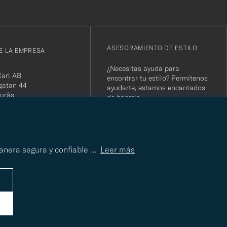
ASESORAMIENTO DE ESTILO
E LA EMPRESA
¿Necesitas ayuda para
Carl AB
encontrar tu estilo? Permítenos
gatan 44
ayudarte, estamos encantados
orås
de hacerlo
 556800-5739
(0)10-707 95 80
ASESORAMIENTO DE
ESTILO
careofcarl.com
ours: Mon-Fri, 9AM -
manera segura y confiable
…
Leer más
T/CEST