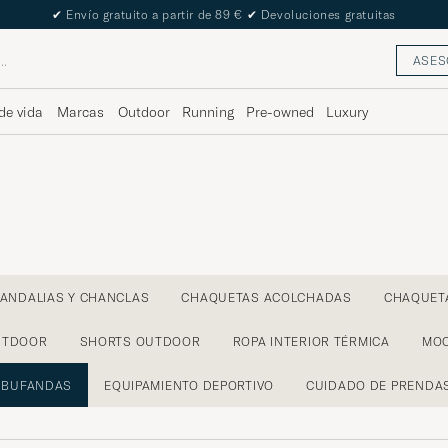
✔
Envío gratuito a partir de 89 €
✔
Devoluciones gratuitas
ASES
de vida
Marcas
Outdoor
Running
Pre-owned
Luxury
ANDALIAS Y CHANCLAS
CHAQUETAS ACOLCHADAS
CHAQUET
UTDOOR
SHORTS OUTDOOR
ROPA INTERIOR TÉRMICA
MOC
BUFANDAS
EQUIPAMIENTO DEPORTIVO
CUIDADO DE PRENDA