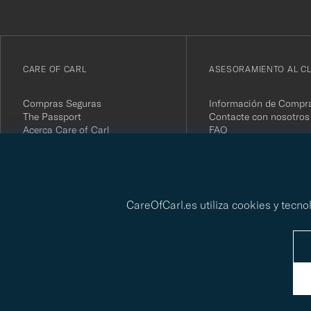
nuestro
boletín!
CARE OF CARL
ASESORAMIENTO AL CL
Compras Seguras
Información de Compr
The Passport
Contacte con nosotros
Acerca Care of Carl
FAQ
Términos y condiciones
Devolver tu compra
Press
Opiniones de Clientes
Política de Privacidad
Tarjeta de regalo
Informe de sostenibilidad
CareOfCarl.es utiliza cookies y tecn
© Care of Carl 2026