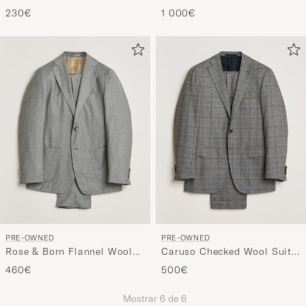
Wool Suit Taupe 48/46
Suit Grey 44
230€
1 000€
PRE-OWNED
PRE-OWNED
Rose & Born Flannel Wool
Caruso Checked Wool Suit
Suit GRose & Born Flannel
Grey 48
460€
500€
Wool Suit Grey 48ey 50
Mostrar
6
de
6