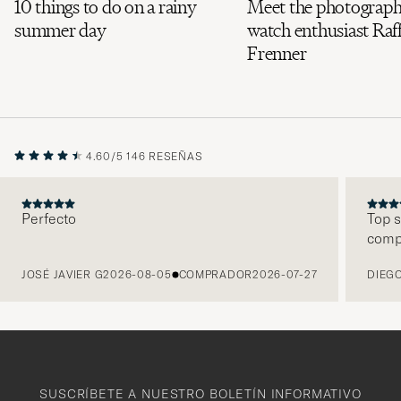
10 things to do on a rainy
Meet the photograph
summer day
watch enthusiast Raff
Frenner
4.60/5
146 RESEÑAS
Perfecto
Top s
comp
ANTERIOR
JOSÉ JAVIER G
2026-08-05
COMPRADOR
2026-07-27
DIEGO
SUSCRÍBETE A NUESTRO BOLETÍN INFORMATIVO