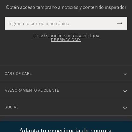
Obtén acceso temprano a noticias y contenido inspirador
Dirección
¡Gracias
Este
de
Submi
mpo es
correo
por
Newsl
igatorio
electrónico
Form
LEE MÁS SOBRE NUESTRA POLÍTICA
suscribirte
DE PRIVACIDAD.
a
nuestro
boletín!
CARE OF CARL
ASESORAMIENTO AL CLIENTE
SOCIAL
DATOS DE LA EMPRESA
Adapta tu experiencia de compra.