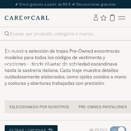
✔
Envío gratuito a partir de 89 €
✔
Devoluciones gratuitas
Buscar
En nuestra selección de trajes Pre-Owned encontrarás
PRE-OWNED
modelos para todos los códigos de vestimenta y
Pre-owned Trajes
ocasiones – desde siluetas de sobriedad escandinava
hasta la sastrería italiana. Cada traje muestra detalles
cuidadosamente elaborados, como ojales cosidos a mano
y costuras y aberturas trabajadas con precisión.
SELECCIONADO POR NOSOTROS
PRE-OWNED PANTALONES
Ve
MI ESTILO
FILTRAR / ORDENAR