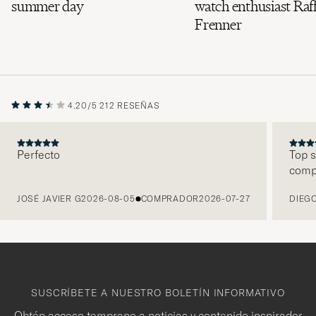
summer day
watch enthusiast Raff
Frenner
4.20/5
212 RESEÑAS
Perfecto
Top s
comp
ANTERIOR
JOSÉ JAVIER G
2026-08-05
COMPRADOR
2026-07-27
DIEGO
SUSCRÍBETE A NUESTRO BOLETÍN INFORMATIVO
Obtén acceso temprano a noticias y contenido inspirador