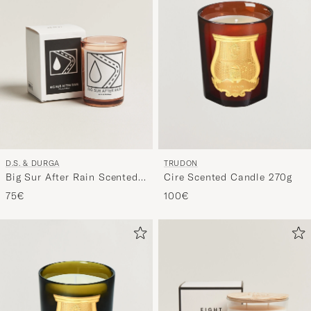
D.S. & DURGA
TRUDON
Big Sur After Rain Scented
Cire Scented Candle 270g
Candle 200g
75€
100€