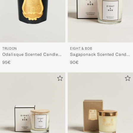
TRUDON
EIGHT & BOB
Odalisque Scented Candle
Sagaponack Scented Candle
270g
600g
95€
90€