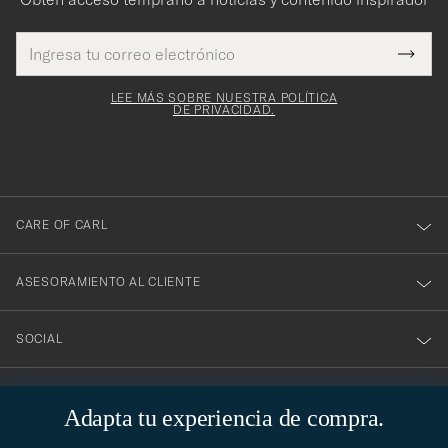
Dirección
¡Gracias
Este
de
Submi
mpo es
correo
por
Newsl
igatorio
electrónico
Form
LEE MÁS SOBRE NUESTRA POLÍTICA
suscribirte
DE PRIVACIDAD.
a
nuestro
boletín!
CARE OF CARL
ASESORAMIENTO AL CLIENTE
SOCIAL
DATOS DE LA EMPRESA
Adapta tu experiencia de compra.