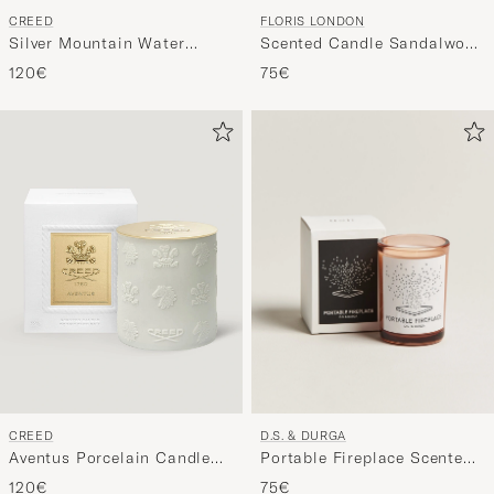
FLORIS LONDON
CREED
Scented Candle Sandalwood
Silver Mountain Water
& Patchouli 175g
Porcelain Candle 220g
75€
120€
D.S. & DURGA
CREED
Portable Fireplace Scented
Aventus Porcelain Candle
Candle 200g
220g
75€
120€