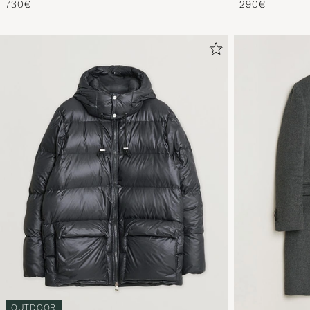
730€
290€
OUTDOOR