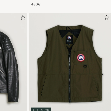
480€
OUTDOOR