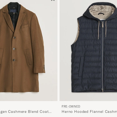
PRE-OWNED
gen Cashmere Blend Coat
Herno Hooded Flannel Cashm
Vest Navy 52