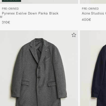
PRE-OWNED
PRE-OWNED
Pyrenex Evolve Down Parka Black
Acne Studios 
M
400€
310€