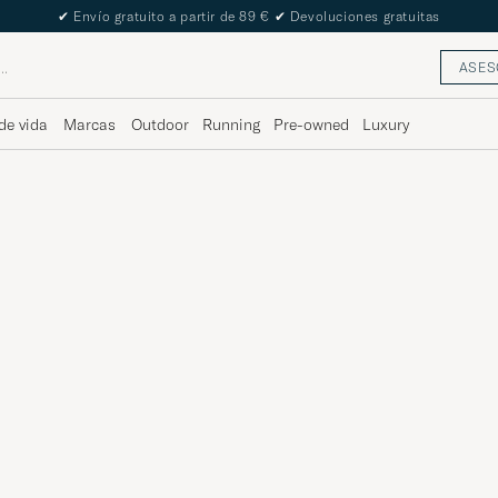
The Care of Carl Passport
ASES
de vida
Marcas
Outdoor
Running
Pre-owned
Luxury