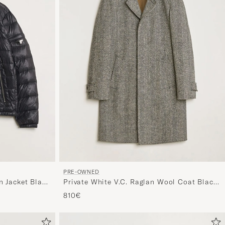
para
activar
Mi
estilo
y
disfruta
de
una
selección
personali
para
ti.
PRE-OWNED
n Jacket Black
Private White V.C. Raglan Wool Coat Black
& Cream 2 - XS
810€