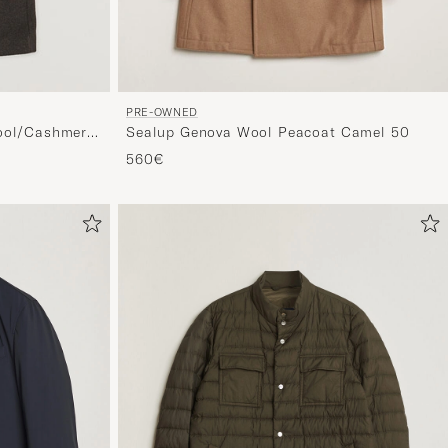
PRE-OWNED
ool/Cashmere
Sealup Genova Wool Peacoat Camel 50
 48
560€