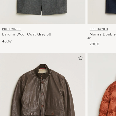
PRE-OWNED
PRE-OWNED
Lardini Wool Coat Grey 56
Morris Double
48
460€
290€