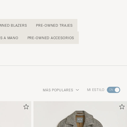
WNED BLAZERS
PRE-OWNED TRAJES
OS A MANO
PRE-OWNED ACCESORIOS
Ve
MI ESTILO
MÁS POPULARES
a
Asesoram
de
estilo