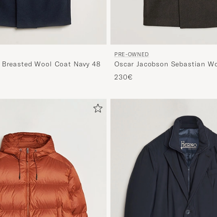
PRE-OWNED
 Breasted Wool Coat Navy 48
Oscar Jacobson Sebastian W
Double Breasted Coat Brown
230€