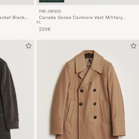
PRE-OWNED
Canada Goose Canmore Vest Military
acket Black
XL
Green
220€