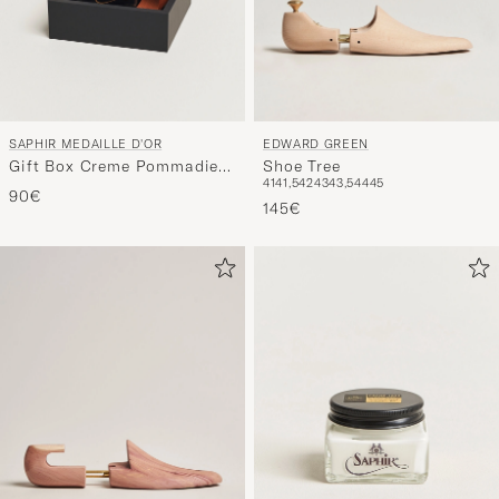
SAPHIR MEDAILLE D'OR
EDWARD GREEN
Gift Box Creme Pommadier
Shoe Tree
41
41,5
42
43
43,5
44
45
Black & Brush
90€
145€