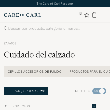
✔
Envío gratuito a partir de 89 €
✔
Devoluciones gratuitas
Buscar
ZAPATOS
Cuidado del calzado
CEPILLOS ACCESORIOS DE PULIDO
PRODUCTOS PARA EL CUI
Ve
MI ESTILO
FILTRAR / ORDENAR
a
Asesoram
113
PRODUCTOS