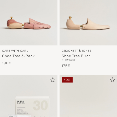
CARE WITH CARL
CROCKETT & JONES
Shoe Tree 5-Pack
Shoe Tree Birch
41
42
43
45
190€
175€
50%