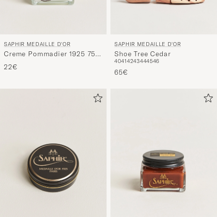
SAPHIR MEDAILLE D'OR
SAPHIR MEDAILLE D'OR
Creme Pommadier 1925 75
Shoe Tree Cedar
40
41
42
43
44
45
46
ml Neutral
22€
65€