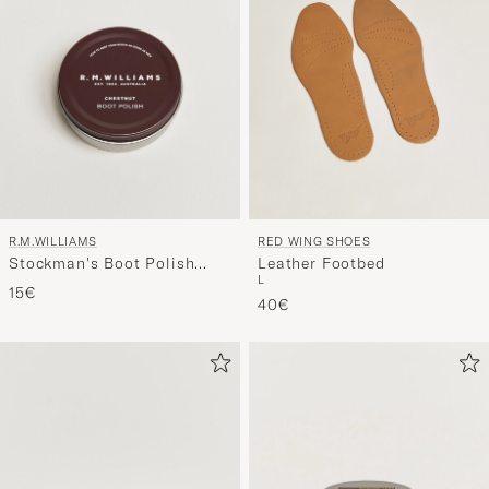
R.M.WILLIAMS
RED WING SHOES
Stockman's Boot Polish
Leather Footbed
L
70ml Chestnut
15€
40€