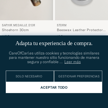
SAPHIR MEDAILLE D'OR
STORM
Shoehorn 30cm
Beeswax Leather Protector
100ml
110€
13€
Adapta tu experiencia de compra.
CareOfCarl.es utiliza cookies y tecnologías similares
para mantener nuestro sitio funcionando de manera
segura y confiable
…
Leer más
SOLO NECESARIO
GESTIONAR PREFERENCIAS
ACEPTAR TODO