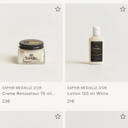
de
estilo
para
activar
Mi
estilo
y
disfruta
de
una
selección
personali
SAPHIR MEDAILLE D'OR
SAPHIR MEDAILLE D'OR
para
Creme Renovateur 75 ml
Lotion 125 ml White
ti.
Neutral
23€
21€