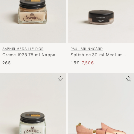
SAPHIR MEDAILLE D'OR
PAUL BRUNNGÅRD
Creme 1925 75 ml Nappa
Spitshine 30 ml Medium
Brown
Precio ordinario
Precio reducido
26€
15€
7,50€