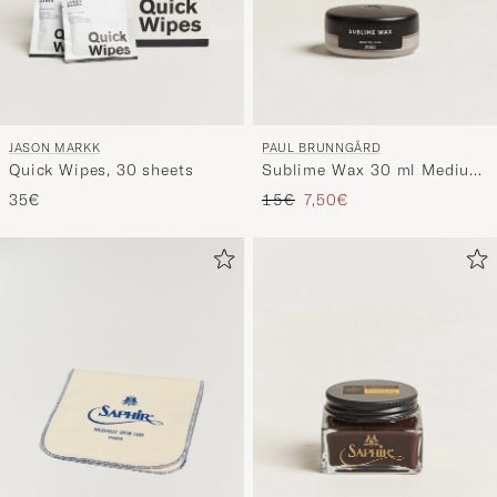
JASON MARKK
PAUL BRUNNGÅRD
Quick Wipes, 30 sheets
Sublime Wax 30 ml Medium
Brown
Precio ordinario
Precio reducido
35€
15€
7,50€