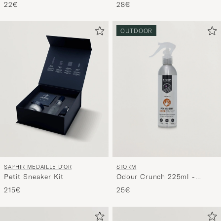
ml Light Brown
22€
28€
OUTDOOR
SAPHIR MEDAILLE D'OR
STORM
Petit Sneaker Kit
Odour Crunch 225ml -
Spray on
215€
25€