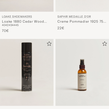
LOAKE SHOEMAKERS
SAPHIR MEDAILLE D'OR
Loake 1880 Cedar Wood
Creme Pommadier 1925 75
40
42
43
44
45
Shoe Tree
ml White
22€
70€