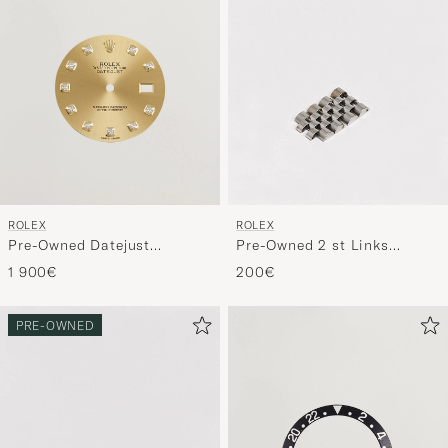
ROLEX
ROLEX
Pre-Owned Datejust
Pre-Owned 2 st Links
diamant dial set 36mm
Jubilee 5 Ref
1 900€
200€
11XXXX
PRE-OWNED