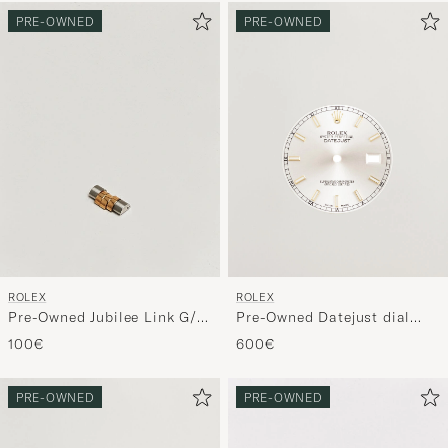
PRE-OWNED
PRE-OWNED
ROLEX
ROLEX
Pre-Owned Jubilee Link G/S
Pre-Owned Datejust dial
20mm 4/5 ref
36mm 12xxxx
100€
600€
PRE-OWNED
PRE-OWNED