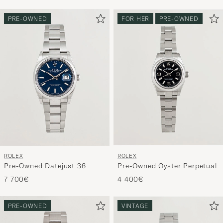
de
estilo
PRE-OWNED
FOR HER
PRE-OWNED
para
activar
Mi
estilo
y
disfruta
de
una
selección
personali
ROLEX
ROLEX
para
Pre-Owned Datejust 36
Pre-Owned Oyster Perpetual
ti.
7 700€
4 400€
PRE-OWNED
VINTAGE