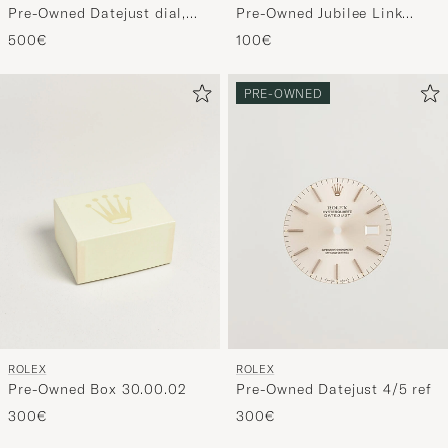
Pre-Owned Datejust dial,
Pre-Owned Jubilee Link
date wheel, hands, 6 ref
20mm 4/5 ref
500€
100€
36mm
PRE-OWNED
ROLEX
ROLEX
Pre-Owned Box 30.00.02
Pre-Owned Datejust 4/5 ref
300€
300€