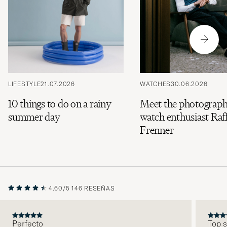
LIFESTYLE
21.07.2026
WATCHES
30.06.2026
10 things to do on a rainy
Meet the photograph
summer day
watch enthusiast Raff
Frenner
4.60/5
146 RESEÑAS
Perfecto
Top s