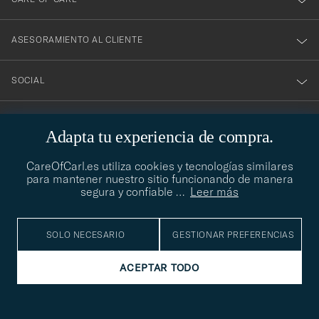
ASESORAMIENTO AL CLIENTE
SOCIAL
DATOS DE LA EMPRESA
Adapta tu experiencia de compra.
CareOfCarl.es utiliza cookies y tecnologías similares
para mantener nuestro sitio funcionando de manera
ASESORAMIENTO DE ESTILO
segura y confiable
…
Leer más
¿Necesitas ayuda para encontrar tu estilo? Permítenos ayudarte,
contact@careofcarl.com
estamos encantados de hacerlo
SOLO NECESARIO
GESTIONAR PREFERENCIAS
ASESORAMIENTO DE ESTILO
ACEPTAR TODO
© Care of Carl 2026