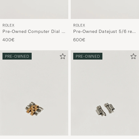
ROLEX
ROLEX
Pre-Owned Computer Dial 5
Pre-Owned Datejust 5/6 ref
ref G/S With Hands
With Hands
400€
600€
PRE-OWNED
PRE-OWNED