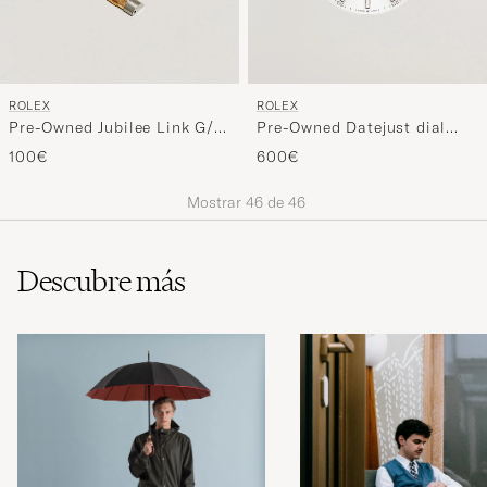
ROLEX
ROLEX
Pre-Owned Jubilee Link G/S
Pre-Owned Datejust dial
20mm 4/5 ref
41mm 12XXXX
100€
600€
Mostrar
46
de
46
Descubre más