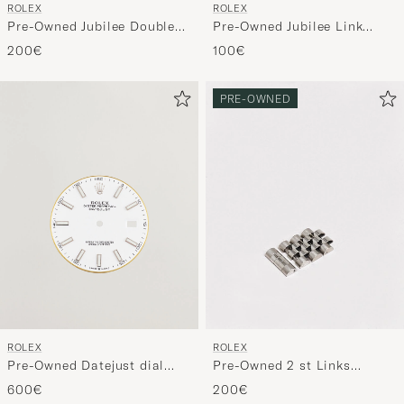
ROLEX
ROLEX
Pre-Owned Jubilee Double
Pre-Owned Jubilee Link
G/S 20mm 4/5 ref
20mm 4/5 ref
200€
100€
PRE-OWNED
ROLEX
ROLEX
Pre-Owned Datejust dial
Pre-Owned 2 st Links
41mm 12XXXX
Jubilee 5 Ref
600€
200€