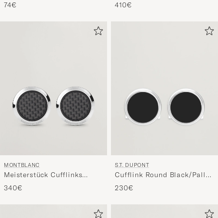
Black/Gold
Cosmos
74€
410€
MONTBLANC
S.T. DUPONT
Meisterstück Cufflinks
Cufflink Round Black/Pall
Black Carbon
Silver
340€
230€