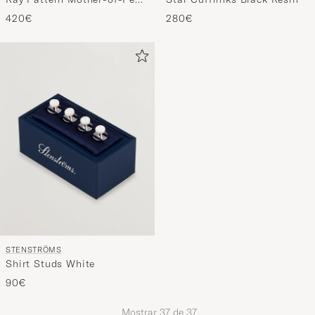
Snowcap Cufflinks
280€
420€
STENSTRÖMS
Shirt Studs White
90€
Mostrar
37
de
37