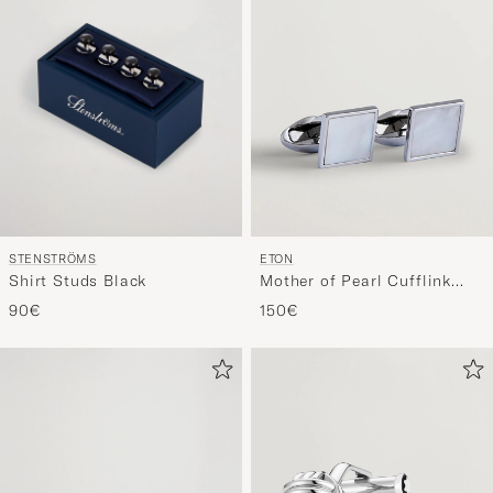
STENSTRÖMS
ETON
Shirt Studs Black
Mother of Pearl Cufflink
White
90€
150€