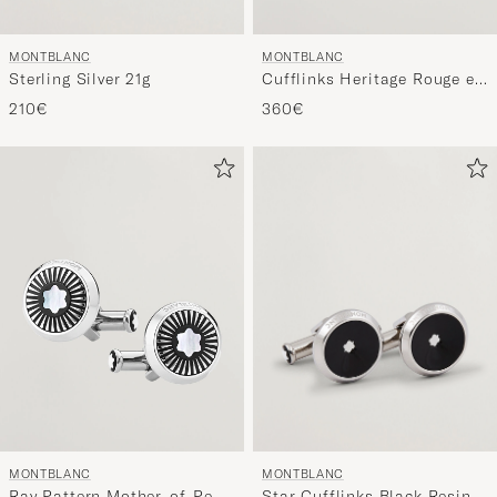
MONTBLANC
MONTBLANC
Sterling Silver 21g
Cufflinks Heritage Rouge et
Noir
210€
360€
MONTBLANC
MONTBLANC
Star Cufflinks Black Resin
Ray Pattern Mother-of-Pearl