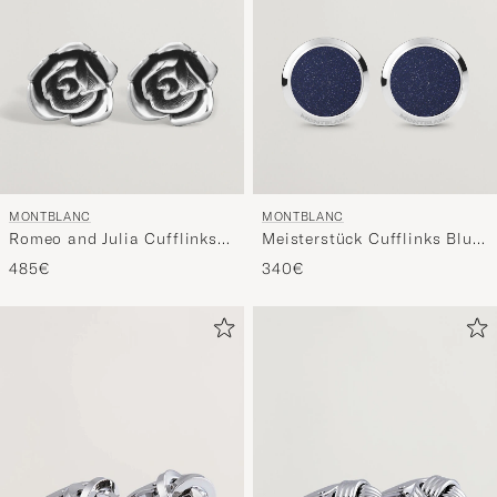
MONTBLANC
MONTBLANC
Romeo and Julia Cufflinks
Meisterstück Cufflinks Blue
Silver
Goldstone
485€
340€