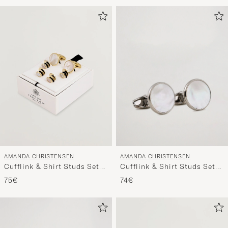
de
estilo
para
activar
Mi
estilo
y
disfruta
de
una
selección
personali
AMANDA CHRISTENSEN
AMANDA CHRISTENSEN
para
Cufflink & Shirt Studs Set
Cufflink & Shirt Studs Set
ti.
White/Silver
Gold
74€
75€