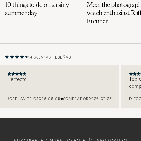
10 things to do on a rainy
Meet the photograph
summer day
watch enthusiast Raff
Frenner
4.60/5
146 RESEÑAS
Perfecto
Top s
comp
ANTERIOR
JOSÉ JAVIER G
2026-08-05
COMPRADOR
2026-07-27
DIEGO
SUSCRÍBETE A NUESTRO BOLETÍN INFORMATIVO