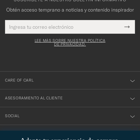
Obtén acceso temprano a noticias y contenido inspirador
Dirección
¡Gracias
Este
de
Submi
mpo es
correo
por
Newsl
igatorio
electrónico
Form
LEE MÁS SOBRE NUESTRA POLÍTICA
suscribirte
DE PRIVACIDAD.
a
nuestro
boletín!
CARE OF CARL
ASESORAMIENTO AL CLIENTE
SOCIAL
DATOS DE LA EMPRESA