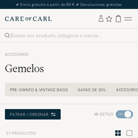
The Care of Carl Passport
Buscar
ACCESORIOS
Gemelos
PRE-OWNED & VINTAGE BAGS
GAFAS DE SOL
ACCESORIO
Ve
MI ESTILO
FILTRAR / ORDENAR
a
Asesoram
37
PRODUCTOS