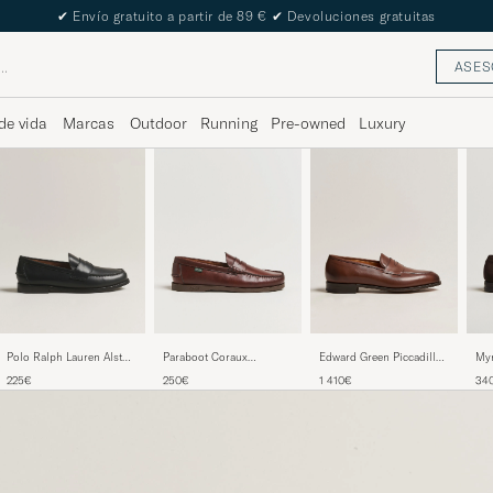
The Care of Carl Passport
ASES
de vida
Marcas
Outdoor
Running
Pre-owned
Luxury
Polo Ralph Lauren Alston
Paraboot Coraux
Edward Green Piccadilly
Myr
Penny Loafers Black Calf
Moccasin America
Penny Loafer Dark Oak
Loa
225€
250€
1 410€
34
Antique