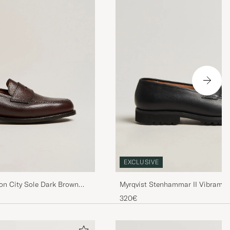
EXCLUSIVE
on City Sole Dark Brown
Myrqvist Stenhammar II Vibram L
Grained Calf
320€