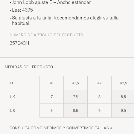
John Lobb ajuste E – Ancho estándar
Lee: 4395
Se ajusta a la talla. Recomendamos elegir su talla
habitual.
NÚMERO DE ARTÍCULO DEL PRODUCTO
25704311
MEDIDAS DEL PRODUCTO
EU
41
41,5
42
42,5
UK
7
7,5
8
8,5
US
8
8,5
9
9,5
»
CONSULTA CÓMO MEDIMOS Y CONVERTIMOS TALLAS