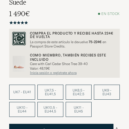
Suede
1 490€
EN STOCK
COMPRA EL PRODUCTO Y RECIBE HASTA
224€
DE VUELTA
La compra de este artículo le devuelve
75-224€
en
Passport Store Credits.
COMO MIEMBRO, TAMBIÉN RECIBES ESTE
INCLUIDO
Care with Carl Cedar Shoe Tree 39-40
Valor: 48,19€
Inicia sesión o regístrate ahora
UK7,5 -
UK8,5 -
UK9 -
UK7 - EU41
EU41,5
EU42,5
EU43
UK10 -
UK10,5 -
UK11 -
EU44
EU44,5
EU45