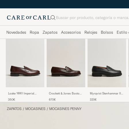
Buscar
Novedades
Ropa
Zapatos
Accesorios
Relojes
Bolsos
Estilo 
Loake 1880 Imperial
Crockett & Jones Boston
Myrqvist Stenhammar II
Penny Loafer Dark Brown
City Sole Dark Brown
Vibram Loafer Black
350€
670€
320€
Calf
Grained Calf
ZAPATOS
/
MOCASINES
/
MOCASINES PENNY