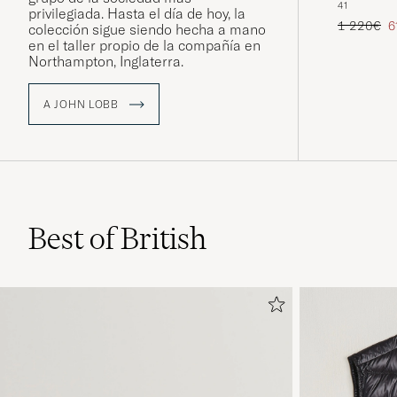
41
privilegiada. Hasta el día de hoy, la
Precio ord
P
1 220€
6
colección sigue siendo hecha a mano
en el taller propio de la compañía en
Northampton, Inglaterra.
A JOHN LOBB
Best of British