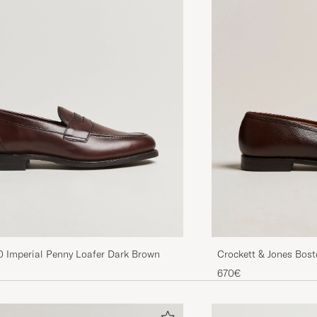
0 Imperial Penny Loafer Dark Brown
Crockett & Jones Bost
Calf
670€