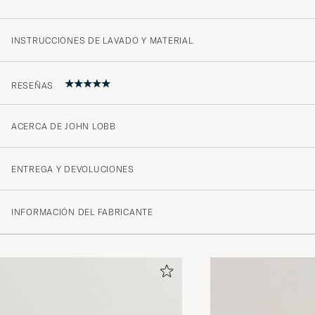
INSTRUCCIONES DE LAVADO Y MATERIAL
RESEÑAS
ACERCA DE JOHN LOBB
vacker ,tidlös sko av hög kvalitet ett nöje att bära
OLLE D
COMPRADO EL EN CAREOFCARL.SE
ENTREGA Y DEVOLUCIONES
INFORMACIÓN DEL FABRICANTE