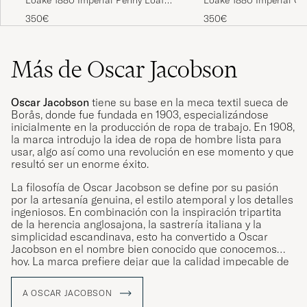
Dark Brown
Penny Loafer Dark Bro
350€
350€
Más de Oscar Jacobson
Oscar Jacobson
tiene su base en la meca textil sueca de
Borås, donde fue fundada en 1903, especializándose
inicialmente en la producción de ropa de trabajo. En 1908,
la marca introdujo la idea de ropa de hombre lista para
usar, algo así como una revolución en ese momento y que
resultó ser un enorme éxito.
La filosofía de Oscar Jacobson se define por su pasión
por la artesanía genuina, el estilo atemporal y los detalles
ingeniosos. En combinación con la inspiración tripartita
de la herencia anglosajona, la sastrería italiana y la
simplicidad escandinava, esto ha convertido a Oscar
Jacobson en el nombre bien conocido que conocemos
hoy. La marca prefiere dejar que la calidad impecable de
su ropa hable por sí misma, lo que les ha valido el título
de Proveedores de la Corte Real de SM el Rey Carl XVI
A OSCAR JACOBSON
Gustaf de Suecia.