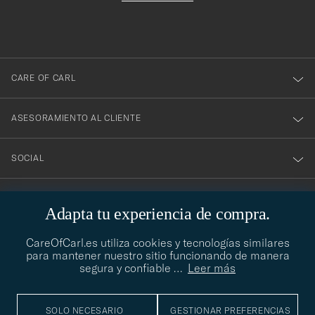
a
nuestro
boletín!
CARE OF CARL
ASESORAMIENTO AL CLIENTE
SOCIAL
DATOS DE LA EMPRESA
Adapta tu experiencia de compra.
CareOfCarl.es utiliza cookies y tecnologías similares
para mantener nuestro sitio funcionando de manera
ASESORAMIENTO DE ESTILO
segura y confiable
…
Leer más
¿Necesitas ayuda para encontrar tu estilo? Permítenos ayudarte,
contact@careofcarl.com
estamos encantados de hacerlo
SOLO NECESARIO
GESTIONAR PREFERENCIAS