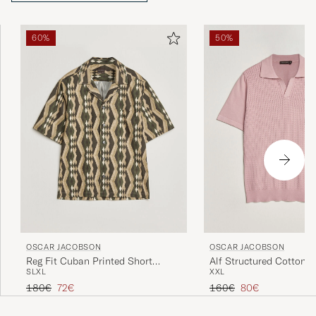
60%
50%
OSCAR JACOBSON
OSCAR JACOBSON
Reg Fit Cuban Printed Short
Alf Structured Cotton P
S
L
XL
XXL
Sleeve Shirt Olive
Precio ordinario
Precio reducido
Precio ordinario
Precio reducido
180€
72€
160€
80€