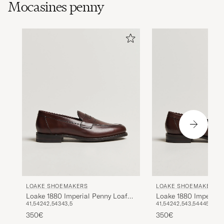
Mocasines penny
LOAKE SHOEMAKERS
LOAKE SHOEMAKERS
Loake 1880 Imperial Penny Loafer
Loake 1880 Imperial 
41,5
42
42,5
43
43,5
41,5
42
42,5
43,5
44
45
Dark Brown
Penny Loafer Dark B
350€
350€