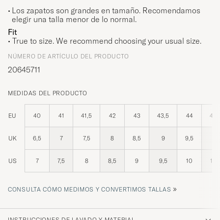
Los zapatos son grandes en tamaño. Recomendamos
elegir una talla menor de lo normal.
Fit
•
True to size. We recommend choosing your usual size.
NÚMERO DE ARTÍCULO DEL PRODUCTO
20645711
MEDIDAS DEL PRODUCTO
EU
40
41
41,5
42
43
43,5
44
44,
UK
6,5
7
7,5
8
8,5
9
9,5
10
US
7
7,5
8
8,5
9
9,5
10
10,
»
CONSULTA CÓMO MEDIMOS Y CONVERTIMOS TALLAS
INSTRUCCIONES DE LAVADO Y MATERIAL