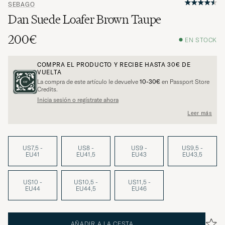
SEBAGO
Dan Suede Loafer Brown Taupe
200€
EN STOCK
COMPRA EL PRODUCTO Y RECIBE HASTA
30€
DE
VUELTA
La compra de este artículo le devuelve
10-30€
en Passport Store
Credits.
Inicia sesión o regístrate ahora
Leer más
US7,5 -
US8 -
US9 -
US9,5 -
EU41
EU41,5
EU43
EU43,5
US10 -
US10,5 -
US11,5 -
EU44
EU44,5
EU46
AÑADIR A LA CESTA