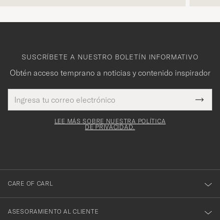
SUSCRÍBETE A NUESTRO BOLETÍN INFORMATIVO
Obtén acceso temprano a noticias y contenido inspirador
Dirección
¡Gracias
Este
de
Submi
mpo es
correo
por
Newsl
igatorio
electrónico
Form
LEE MÁS SOBRE NUESTRA POLÍTICA
suscribirte
DE PRIVACIDAD.
a
nuestro
boletín!
CARE OF CARL
ASESORAMIENTO AL CLIENTE