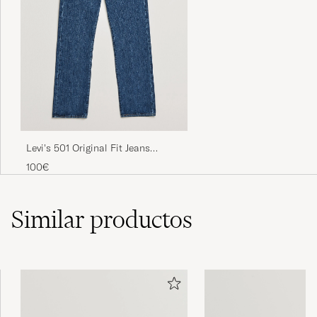
Små i størrelsen
HANS M
COMPRADO EL EN CAREOFCARL.NO
De var kjempefine og veldig rask levering.
Men, dessverre så var de får små.
Levi's 501 Original Fit Jeans
ELISABETH A
COMPRADO EL EN CAREOFCARL.NO
Stonewash
100€
Similar
productos