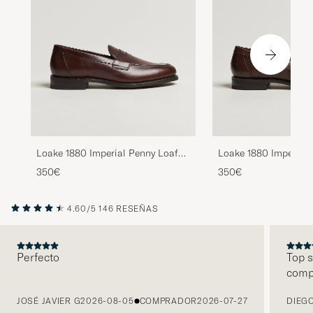
Loake 1880 Imperial Penny Loafer
Loake 1880 Imperial 
Dark Brown
Penny Loafer Dark B
350€
350€
4.60/5
146 RESEÑAS
Perfecto
Top s
comp
ANTERIOR
JOSÉ JAVIER G
2026-08-05
COMPRADOR
2026-07-27
DIEGO