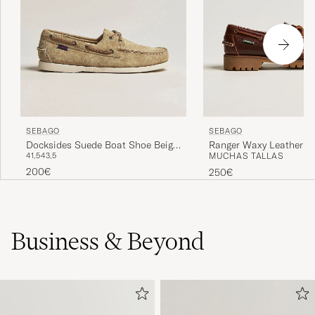
SEBAGO
SEBAGO
Docksides Suede Boat Shoe Beige
Ranger Waxy Leather L
41,5
43,5
MUCHAS TALLAS
Camel
Brown Gum
200€
250€
Business & Beyond