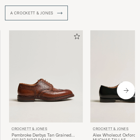
A CROCKETT & JONES
CROCKETT & JONES
CROCKETT & JONES
Pembroke Derbys Tan Grained
Alex Wholecut Oxford B
41
41,5
42,5
43
43,5
44
44,5
MUCHAS TALLAS