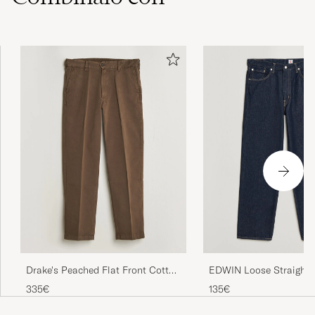
materialene som feks tweed/flanell og
grovere vevde skjorter.
THOMAS G
COMPRADO EL EN CAREOFCARL.NO
Drake's Peached Flat Front Cotton
EDWIN Loose Straight 
Chino Brown
Rinsed
335€
135€