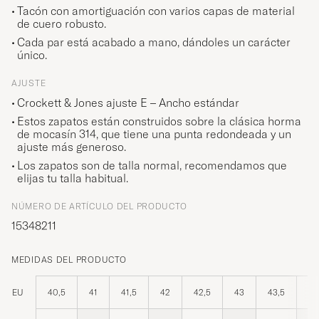
Tacón con amortiguación con varios capas de material
de cuero robusto.
Cada par está acabado a mano, dándoles un carácter
único.
AJUSTE
Crockett & Jones ajuste E – Ancho estándar
Estos zapatos están construidos sobre la clásica horma
de mocasín 314, que tiene una punta redondeada y un
ajuste más generoso.
Los zapatos son de talla normal, recomendamos que
elijas tu talla habitual.
NÚMERO DE ARTÍCULO DEL PRODUCTO
15348211
MEDIDAS DEL PRODUCTO
EU
40,5
41
41,5
42
42,5
43
43,5
44