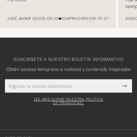
comp
ANTERIOR
JOSÉ JAVIER G
2026-08-05
COMPRADOR
2026-07-27
DIEGO
SUSCRÍBETE A NUESTRO BOLETÍN INFORMATIVO
Obtén acceso temprano a noticias y contenido inspirador
Dirección
¡Gracias
Este
de
Submi
mpo es
correo
por
Newsl
igatorio
electrónico
Form
LEE MÁS SOBRE NUESTRA POLÍTICA
suscribirte
DE PRIVACIDAD.
a
nuestro
boletín!