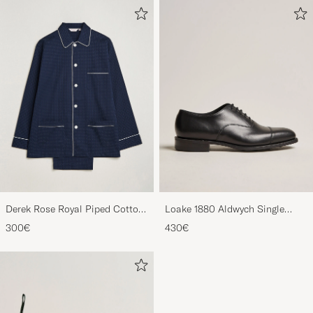
Derek Rose Royal Piped Cotton
Loake 1880 Aldwych Single
Pyjama Set Navy
Oxford Black Calf
300€
430€