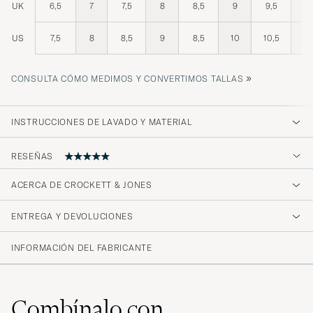
UK
6,5
7
7,5
8
8,5
9
9,5
10
US
7,5
8
8,5
9
8,5
10
10,5
11
»
CONSULTA CÓMO MEDIMOS Y CONVERTIMOS TALLAS
INSTRUCCIONES DE LAVADO Y MATERIAL
RESEÑAS
ACERCA DE CROCKETT & JONES
Klasse sko. Alle pengene værd. Et must have,
ENTREGA Y DEVOLUCIONES
JESPER F
COMPRADO EL EN CAREOFCARL.DK
INFORMACIÓN DEL FABRICANTE
Helt nydelige sko i en fremragende kvalitet.
Sålen gjør dem godt egnet til norsk klima.
Combínalo con
Står veldig godt i stil til klær i de litt grovere