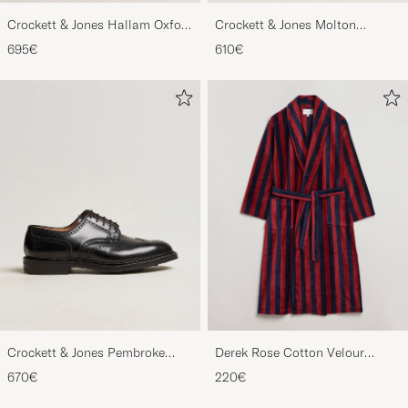
Crockett & Jones Hallam Oxford
Crockett & Jones Molton
Black Calf
Chukka Black Rough-Out Suede
695€
610€
Crockett & Jones Pembroke
Derek Rose Cotton Velour
Derbys Black Calf
Striped Gown Red/Blue
670€
220€