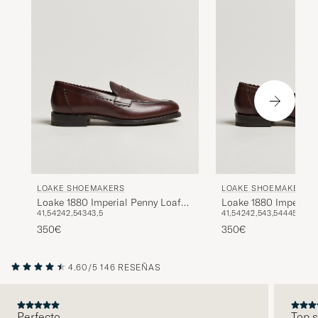
LOAKE SHOEMAKERS
LOAKE SHOEMAKERS
Loake 1880 Imperial Penny Loafer
Loake 1880 Imperial 
41,5
42
42,5
43
43,5
41,5
42
42,5
43,5
44
45
Dark Brown
Penny Loafer Dark B
350€
350€
4.60/5
146 RESEÑAS
Perfecto
Top s