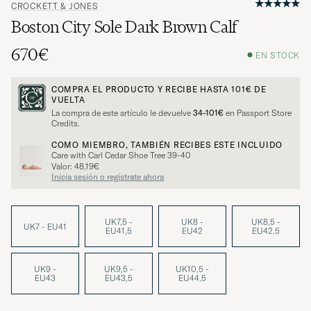
CROCKETT & JONES
Boston City Sole Dark Brown Calf
670€
EN STOCK
COMPRA EL PRODUCTO Y RECIBE HASTA
101€
DE
VUELTA
La compra de este artículo le devuelve
34-101€
en Passport Store
Credits.
COMO MIEMBRO, TAMBIÉN RECIBES ESTE INCLUIDO
Care with Carl Cedar Shoe Tree 39-40
Valor: 48,19€
Inicia sesión o regístrate ahora
UK7,5 -
UK8 -
UK8,5 -
UK7 - EU41
EU41,5
EU42
EU42,5
UK9 -
UK9,5 -
UK10,5 -
EU43
EU43,5
EU44,5