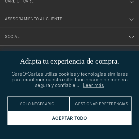
CARE OF CARL
ASESORAMIENTO AL CLIENTE
SOCIAL
DATOS DE LA EMPRESA
Adapta tu experiencia de compra.
CareOfCarl.es utiliza cookies y tecnologías similares
para mantener nuestro sitio funcionando de manera
ASESORAMIENTO DE ESTILO
segura y confiable
…
Leer más
¿Necesitas ayuda para encontrar tu estilo? Permítenos ayudarte,
contact@careofcarl.com
estamos encantados de hacerlo
SOLO NECESARIO
GESTIONAR PREFERENCIAS
ASESORAMIENTO DE ESTILO
ACEPTAR TODO
© Care of Carl 2026