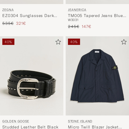
JEANERICA
ZEGNA
TM005 Tapered Jeans Blue
EZ0304 Sunglasses Dark
W30
31
Black
Brown
Precio ordinario
Precio reducido
535€
321€
Precio ordinario
Precio reducido
245€
147€
40%
40%
GOLDEN GOOSE
STONE ISLAND
Studded Leather Belt Black
Micro Twill Blazer Jacket