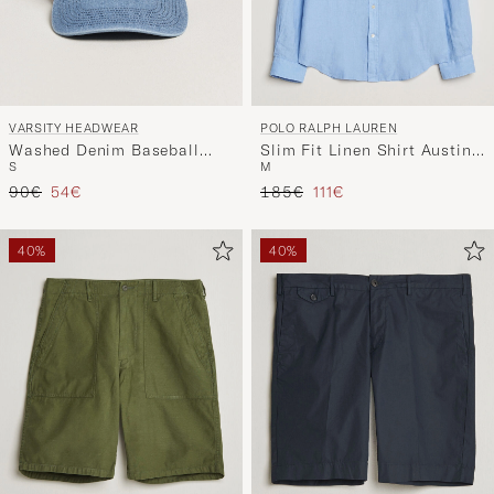
VARSITY HEADWEAR
POLO RALPH LAUREN
Washed Denim Baseball
Slim Fit Linen Shirt Austin
S
M
Cap Indigo
Blue
Precio ordinario
Precio reducido
Precio ordinario
Precio reducido
90€
54€
185€
111€
40%
40%