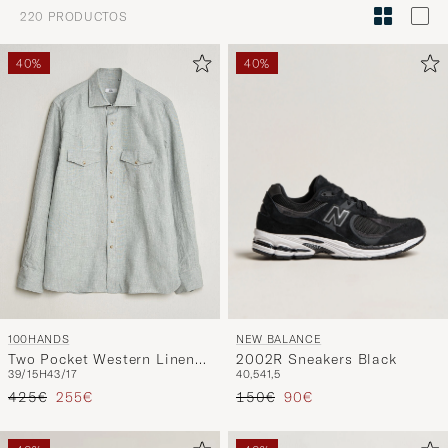
Asesoram
220
PRODUCTOS
de
estilo
40%
40%
para
activar
Mi
estilo
y
disfruta
de
una
selección
personali
NEW BALANCE
100HANDS
para
2002R Sneakers Black
Two Pocket Western Linen
ti.
40,5
41,5
39/15H
43/17
Shirt Mint Green
Precio ordinario
Precio reducido
Precio ordinario
Precio reducido
150€
90€
425€
255€