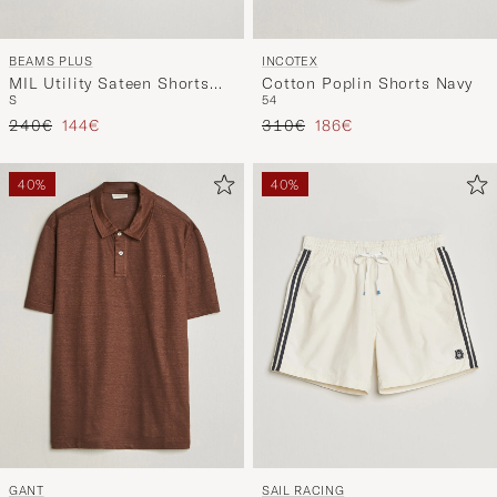
BEAMS PLUS
INCOTEX
MIL Utility Sateen Shorts
Cotton Poplin Shorts Navy
S
54
Olive
Precio ordinario
Precio reducido
Precio ordinario
Precio reducido
240€
144€
310€
186€
40%
40%
GANT
SAIL RACING