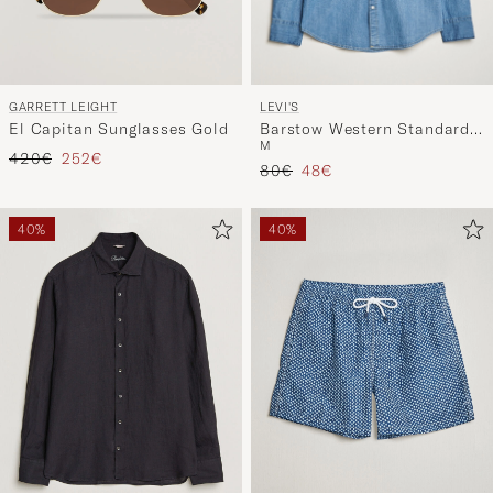
LEVI'S
GARRETT LEIGHT
Barstow Western Standard
El Capitan Sunglasses Gold
M
Shirt Light Blue
Precio ordinario
Precio reducido
420€
252€
Precio ordinario
Precio reducido
80€
48€
40%
40%