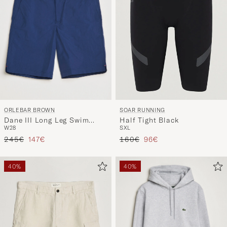
ORLEBAR BROWN
SOAR RUNNING
Dane III Long Leg Swim
Half Tight Black
W28
S
XL
Shorts Navy
Precio ordinario
Precio reducido
Precio ordinario
Precio reducido
245€
147€
160€
96€
40%
40%