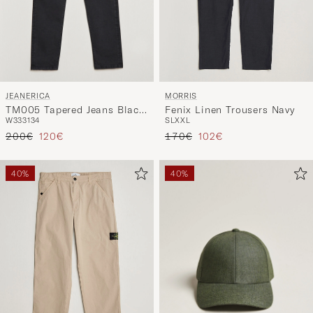
JEANERICA
MORRIS
TM005 Tapered Jeans Black
Fenix Linen Trousers Navy
W33
31
34
S
L
XXL
2 Weeks
Precio ordinario
Precio reducido
Precio ordinario
Precio reducido
200€
120€
170€
102€
40%
40%