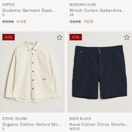
ASPESI
MASSIMO ALBA
Giubotto Garment Dyed
Winch Cotton Gabardine
S
48
Field Jacket Navy
Trousers Navy
Precio ordinario
Precio reducido
Precio ordinario
Precio reducido
690€
414€
320€
192€
40%
40%
STONE ISLAND
BOSS BLACK
Organic Cotton Oxford Shirt
Kane Cotton Chino Shorts
S
W31
32
Ivory
Dark Blue