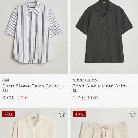
AMI
STENSTRÖMS
Short Sleeve Camp Collar
Short Sleeve Linen Shirt
S
M
S
L
Shirt White/Blue
Dark Green
Precio ordinario
Precio reducido
Precio ordinario
Precio reducido
350€
210€
170€
102€
40%
40%