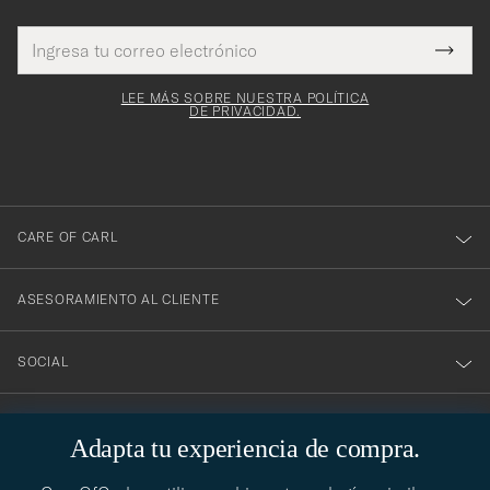
Dirección
¡Gracias
Este
de
Submi
mpo es
correo
por
Newsl
igatorio
electrónico
Form
LEE MÁS SOBRE NUESTRA POLÍTICA
suscribirte
DE PRIVACIDAD.
a
nuestro
boletín!
CARE OF CARL
ASESORAMIENTO AL CLIENTE
SOCIAL
DATOS DE LA EMPRESA
Adapta tu experiencia de compra.