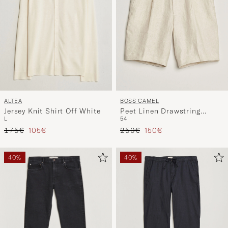
ALTEA
BOSS CAMEL
Jersey Knit Shirt Off White
Peet Linen Drawstring
L
54
Shorts Open White
Precio ordinario
Precio reducido
Precio ordinario
Precio reducido
175€
105€
250€
150€
40%
40%