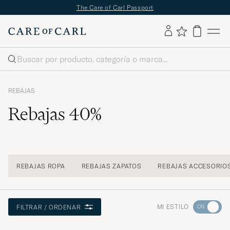
✔
Envío gratuito a partir de 89 €
✔
Devoluciones gratuitas
Buscar
REBAJAS
Rebajas 40%
REBAJAS ROPA
REBAJAS ZAPATOS
REBAJAS ACCESORIO
Ve
MI ESTILO
FILTRAR / ORDENAR
a