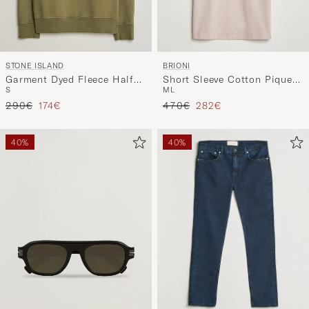
STONE ISLAND
BRIONI
Garment Dyed Fleece Half
Short Sleeve Cotton Piquet
S
M
L
Zip Military Green
Polo Beige
Precio ordinario
Precio reducido
Precio ordinario
Precio reducido
290€
174€
470€
282€
40%
40%