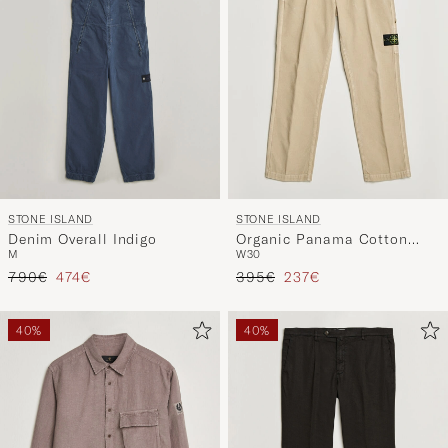
STONE ISLAND
STONE ISLAND
Denim Overall Indigo
Organic Panama Cotton
M
W30
Trousers Desert
Precio ordinario
Precio reducido
Precio ordinario
Precio reducido
790€
474€
395€
237€
40%
40%