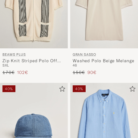
GRAN SASSO
BEAMS PLUS
Washed Polo Beige Melange
Zip Knit Striped Polo Off
46
S
XL
White
Precio ordinario
Precio reducido
Precio ordinario
Precio reducido
150€
90€
170€
102€
40%
40%