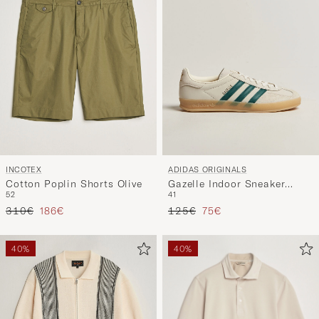
INCOTEX
ADIDAS ORIGINALS
Cotton Poplin Shorts Olive
Gazelle Indoor Sneaker
52
41
Beige/Green
Precio ordinario
Precio reducido
Precio ordinario
Precio reducido
310€
186€
125€
75€
40%
40%