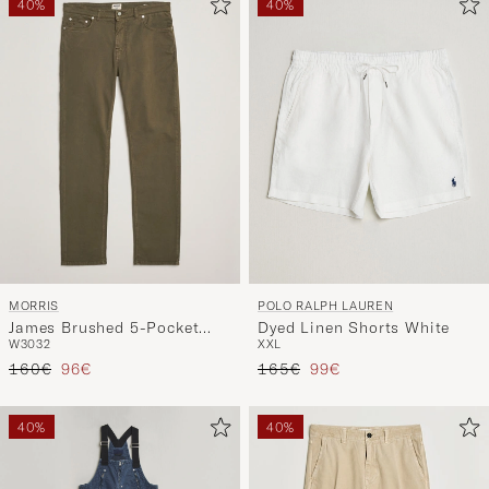
40%
40%
MORRIS
POLO RALPH LAUREN
James Brushed 5-Pocket
Dyed Linen Shorts White
W30
32
XXL
Pants Olive
Precio ordinario
Precio reducido
Precio ordinario
Precio reducido
160€
96€
165€
99€
40%
40%