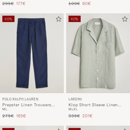
Precio ordinario
Precio reducido
Precio ordinario
Precio reducido
295€
177€
100€
60€
40%
40%
POLO RALPH LAUREN
LARDINI
Prepster Linen Trousers
Klop Short Sleeve Linen
M
L
M
L
XL
Newport Navy
Resort Shirt Light Green
Precio ordinario
Precio reducido
Precio ordinario
Precio reducido
275€
165€
335€
201€