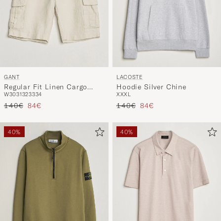
LACOSTE
GANT
Hoodie Silver Chine
Regular Fit Linen Cargo
XXXL
W30
31
32
33
34
Shorts Sand
Precio ordinario
Precio reducido
Precio ordinario
Precio reducido
140€
84€
140€
84€
40%
40%