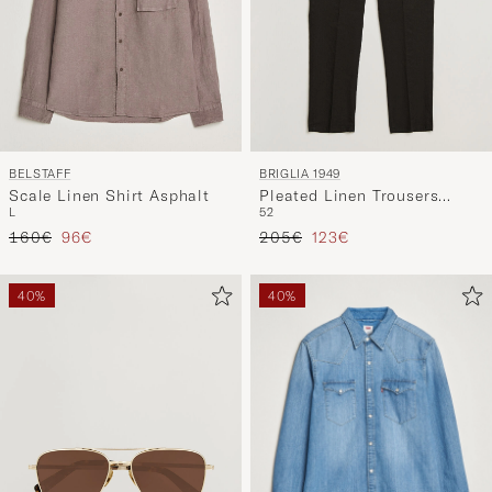
BELSTAFF
BRIGLIA 1949
Scale Linen Shirt Asphalt
Pleated Linen Trousers
L
52
Black
Precio ordinario
Precio reducido
Precio ordinario
Precio reducido
160€
96€
205€
123€
40%
40%