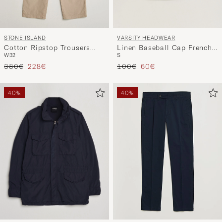
VARSITY HEADWEAR
STONE ISLAND
Linen Baseball Cap French
Cotton Ripstop Trousers
S
W32
Olive
Desert
Precio ordinario
Precio reducido
Precio ordinario
Precio reducido
100€
60€
380€
228€
40%
40%