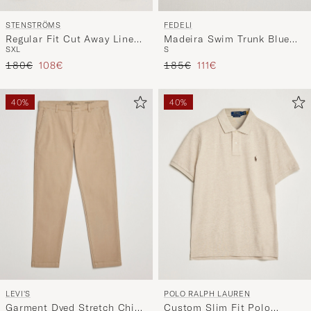
STENSTRÖMS
FEDELI
Regular Fit Cut Away Linen
Madeira Swim Trunk Blue
S
XL
S
Shirt Black
Flowers
Precio ordinario
Precio reducido
Precio ordinario
Precio reducido
180€
108€
185€
111€
40%
40%
LEVI'S
POLO RALPH LAUREN
Garment Dyed Stretch Chino
Custom Slim Fit Polo