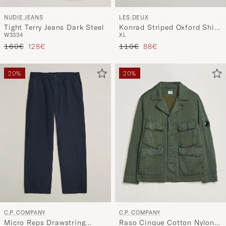
NUDIE JEANS
LES DEUX
Tight Terry Jeans Dark Steel
Konrad Striped Oxford Shirt
W33
34
XL
Allure Blue
Precio ordinario
Precio reducido
Precio ordinario
Precio reducido
160€
128€
110€
88€
20%
20%
C.P. COMPANY
C.P. COMPANY
Micro Reps Drawstring
Raso Cinque Cotton Nylon