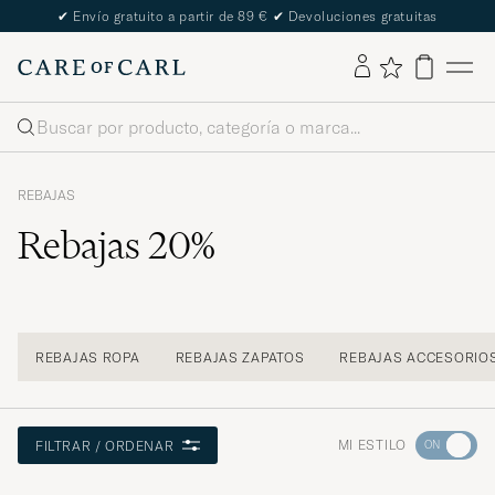
✔
Envío gratuito a partir de 89 €
✔
Devoluciones gratuitas
Buscar
REBAJAS
Rebajas 20%
REBAJAS ROPA
REBAJAS ZAPATOS
REBAJAS ACCESORIO
Ve
MI ESTILO
FILTRAR / ORDENAR
a