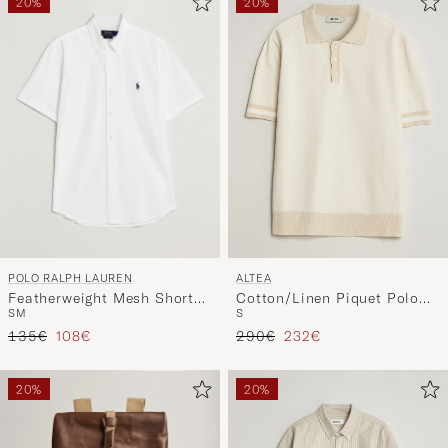
20%
20%
POLO RALPH LAUREN
ALTEA
Featherweight Mesh Short
Cotton/Linen Piquet Polo
S
M
S
Sleeve Shirt White
Off White
Precio ordinario
Precio reducido
Precio ordinario
Precio reducido
135€
108€
290€
232€
20%
20%