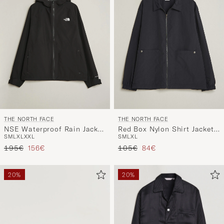
THE NORTH FACE
THE NORTH FACE
NSE Waterproof Rain Jacket
Red Box Nylon Shirt Jacket
S
M
L
XL
XXL
S
M
L
XL
Black
Black
Precio ordinario
Precio reducido
Precio ordinario
Precio reducido
195€
156€
105€
84€
20%
20%