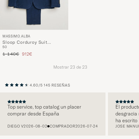
MASSIMO ALBA
Sloop Corduroy Suit
50
Midnight Blue
Precio ordinario
Precio reducido
1 140€
912€
Mostrar
23
de
23
4.60/5
145 RESEÑAS
Top service, top catalog un placer
El product
comprar desde España
desgracia
ANTERIOR
ha escrito
DIEGO V
2026-08-02
COMPRADOR
2026-07-24
JOSE MANU
ha sido re
hecho ya u