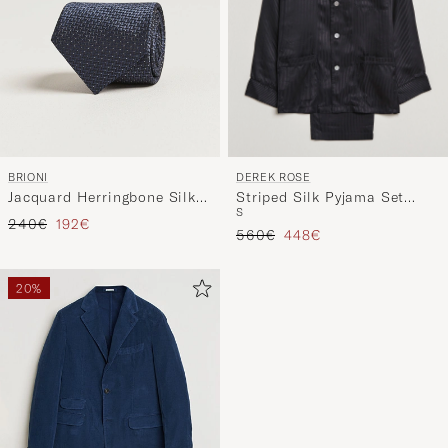
DEREK ROSE
BRIONI
Striped Silk Pyjama Set
Jacquard Herringbone Silk
S
Black
Tie Navy
Precio ordinario
Precio reducido
240€
192€
Precio ordinario
Precio reducido
560€
448€
20%