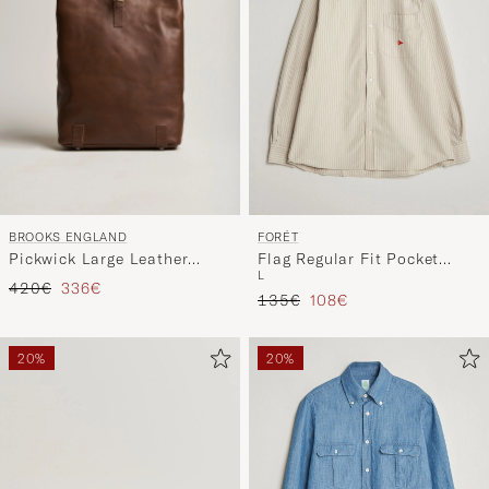
BROOKS ENGLAND
FORÉT
Pickwick Large Leather
Flag Regular Fit Pocket
L
Backpack Dark Tan
Oxford Shirt Taupe Stripe
Precio ordinario
Precio reducido
420€
336€
Precio ordinario
Precio reducido
135€
108€
20%
20%