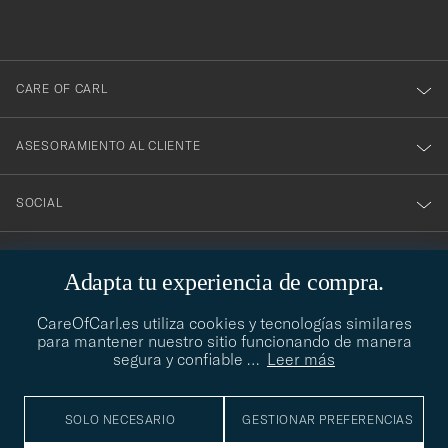
a
nuestro
boletín!
CARE OF CARL
ASESORAMIENTO AL CLIENTE
SOCIAL
DATOS DE LA EMPRESA
Adapta tu experiencia de compra.
CareOfCarl.es utiliza cookies y tecnologías similares
para mantener nuestro sitio funcionando de manera
ASESORAMIENTO DE ESTILO
segura y confiable
…
Leer más
¿Necesitas ayuda para encontrar tu estilo? Permítenos ayudarte,
contact@careofcarl.com
estamos encantados de hacerlo
SOLO NECESARIO
GESTIONAR PREFERENCIAS
ASESORAMIENTO DE ESTILO