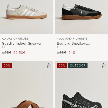
ADIDAS ORIGINALS
POLO RALPH LAUREN
Gazelle Indoor Sneaker
Bedford Sneakers
42
40
Light Grey/White
Black/White
Precio ordinario
Precio reducido
Precio ordinario
Precio reducido
125€
62,50€
135€
54€
50%
50%
OUTDOOR