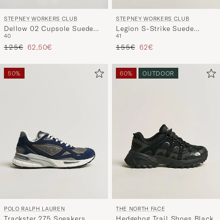
STEPNEY WORKERS CLUB
STEPNEY WORKERS CLUB
Dellow 02 Cupsole Suede
Legion S-Strike Suede
40
41
Sneaker Black
Sneaker Black
Precio ordinario
Precio reducido
Precio ordinario
Precio reducido
125€
62,50€
155€
62€
50%
60%
OUTDOOR
POLO RALPH LAUREN
THE NORTH FACE
Trackster 275 Sneakers
Hedgehog Trail Shoes Black