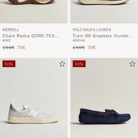
MERRELL
POLO RALPH LAUREN
Cham Redux GORE-TEX
Train 89 Sneakers Hunter
40
42
40
41
44
Sneaker Beluga
Navy
Precio ordinario
Precio reducido
Precio ordinario
Precio reducido
150€
75€
150€
75€
50%
40%