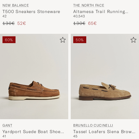
NEW BALANCE
THE NORTH FACE
T500 Sneakers Stoneware
Altamesa Trail Running
42
40,5
43
Shoes Beige
Precio ordinario
Precio reducido
Precio ordinario
Precio reducido
130€
52€
130€
65€
60%
50%
GANT
BRUNELLO CUCINELLI
Yardport Suede Boat Shoe
Tassel Loafers Siena Brown
41
45
Warm Sand
Suede