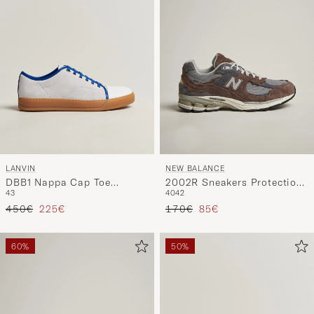
LANVIN
NEW BALANCE
DBB1 Nappa Cap Toe
2002R Sneakers Protection
43
40
42
Sneaker White/Blue
Cortado
Precio ordinario
Precio reducido
Precio ordinario
Precio reducido
450€
225€
170€
85€
60%
50%