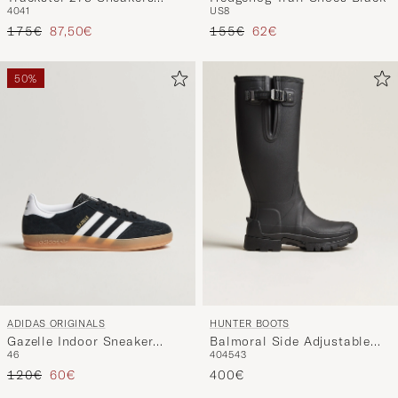
40
41
US8
Navy/Grey
Precio ordinario
Precio reducido
Precio ordinario
Precio reducido
175€
87,50€
155€
62€
50%
ADIDAS ORIGINALS
HUNTER BOOTS
Gazelle Indoor Sneaker
Balmoral Side Adjustable
46
40
45
43
Black/White
Neo Boot Black
Precio ordinario
Precio reducido
120€
60€
400€