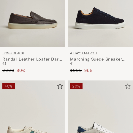
BOSS BLACK
A DAY'S MARCH
Randal Leather Loafer Dark
Marching Suede Sneaker
43
41
Brown
Navy
Precio ordinario
Precio reducido
Precio ordinario
Precio reducido
200€
80€
190€
95€
40%
20%