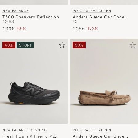
NEW BALANCE
POLO RALPH LAUREN
T500 Sneakers Reflection
Anders Suede Car Shoe
40
40,5
42
Hunter Navy
Precio ordinario
Precio reducido
Precio ordinario
Precio reducido
130€
65€
205€
123€
60%
SPORT
50%
NEW BALANCE RUNNING
POLO RALPH LAUREN
Fresh Foam X Hierro V9
Anders Suede Car Shoe