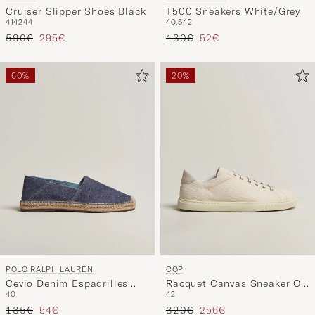
Cruiser Slipper Shoes Black
T500 Sneakers White/Grey
41
42
44
40,5
42
Precio ordinario
Precio reducido
Precio ordinario
Precio reducido
590€
295€
130€
52€
60%
20%
POLO RALPH LAUREN
CQP
Cevio Denim Espadrilles
Racquet Canvas Sneaker Off
40
42
Blue
White
Precio ordinario
Precio reducido
Precio ordinario
Precio reducido
135€
54€
320€
256€