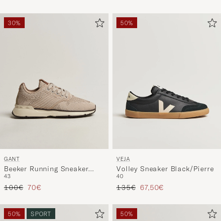
30%
50%
GANT
VEJA
Beeker Running Sneaker
Volley Sneaker Black/Pierre
43
40
Taupe
Precio ordinario
Precio reducido
Precio ordinario
Precio reducido
100€
70€
135€
67,50€
50%
SPORT
50%