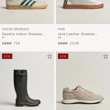
ADIDAS ORIGINALS
P448
Gazelle Indoor Sneaker
Jack Leather Sneaker
41
44
Beige/Green
White/Navy
Precio ordinario
Precio reducido
Precio ordinario
Precio reducido
125€
75€
250€
200€
60%
50%