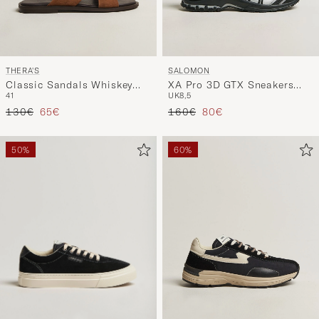
THERA'S
SALOMON
Classic Sandals Whiskey
XA Pro 3D GTX Sneakers
41
UK8,5
Suede
Black
Precio ordinario
Precio reducido
Precio ordinario
Precio reducido
130€
65€
160€
80€
50%
60%