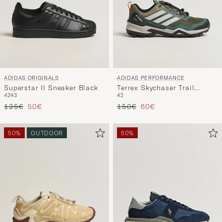
ADIDAS ORIGINALS
ADIDAS PERFORMANCE
Superstar II Sneaker Black
Terrex Skychaser Trail
42
43
42
Sneaker Olive/Grey
Precio ordinario
Precio reducido
Precio ordinario
Precio reducido
125€
50€
150€
60€
50%
OUTDOOR
50%