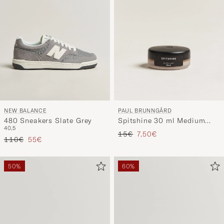
PAUL BRUNNGÅRD
NEW BALANCE
Spitshine 30 ml Medium
480 Sneakers Slate Grey
40,5
Brown
Precio ordinario
Precio reducido
15€
7,50€
Precio ordinario
Precio reducido
110€
55€
50%
60%