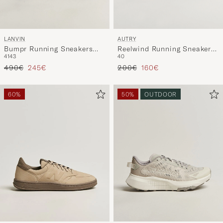
AUTRY
LANVIN
Reelwind Running Sneaker
Bumpr Running Sneakers
40
41
43
Sand/Silver
Black/White
Precio ordinario
Precio reducido
Precio ordinario
Precio reducido
200€
160€
490€
245€
60%
50%
OUTDOOR