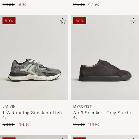
Precio ordinario
Precio reducido
Precio ordinario
Precio reducido
140€
56€
950€
475€
50%
60%
MYRQVIST
LANVIN
Alnö Sneakers Grey Suede
JLA Running Sneakers Light
45
42
Grey
Precio ordinario
Precio reducido
Precio ordinario
Precio reducido
250€
100€
590€
295€