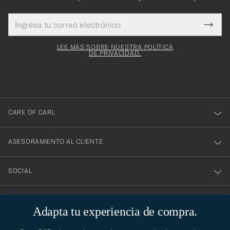
Dirección
¡Gracias
Este
de
Submi
mpo es
correo
por
Newsl
igatorio
electrónico
Form
LEE MÁS SOBRE NUESTRA POLÍTICA
suscribirte
DE PRIVACIDAD.
a
nuestro
boletín!
CARE OF CARL
ASESORAMIENTO AL CLIENTE
SOCIAL
DATOS DE LA EMPRESA
Adapta tu experiencia de compra.