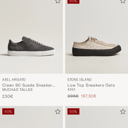
50%
AXEL ARIGATO
STONE ISLAND
Clean 90 Suede Sneaker
Low Top Sneakers Oats
MUCHAS TALLAS
42
43
Dark Grey
Precio ordinario
Precio reducido
395€
197,50€
230€
40%
50%