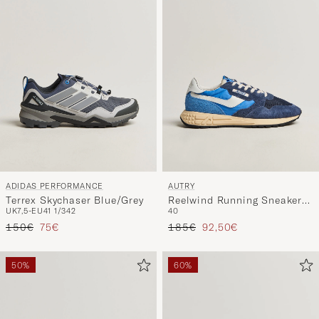
ADIDAS PERFORMANCE
AUTRY
Terrex Skychaser Blue/Grey
Reelwind Running Sneaker
UK7,5-EU41 1/3
42
40
Bluette/Digital Blue
Precio ordinario
Precio reducido
Precio ordinario
Precio reducido
150€
75€
185€
92,50€
50%
60%