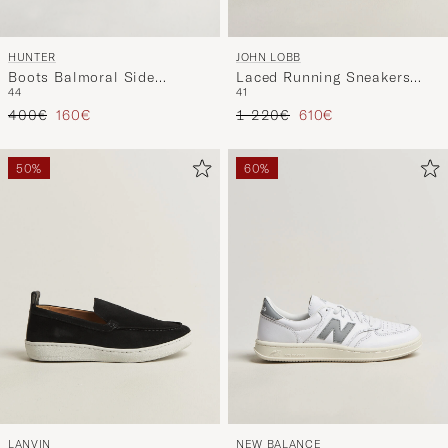
HUNTER
JOHN LOBB
Boots Balmoral Side
Laced Running Sneakers
44
41
Adjustable Neo Boot Dark
Sand Suede
Precio ordinario
Precio reducido
Precio ordinario
Precio reducido
Olive
400€
160€
1 220€
610€
50%
60%
LANVIN
NEW BALANCE