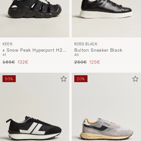
BOSS BLACK
KEEN
Bulton Sneaker Black
x Snow Peak Hyperport H2
40
41
Sport Sandal Triple Black
Precio ordinario
Precio reducido
Precio ordinario
Precio reducido
250€
125€
165€
132€
50%
20%