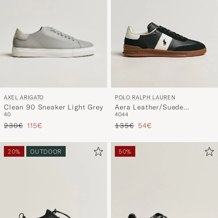
AXEL ARIGATO
POLO RALPH LAUREN
Clean 90 Sneaker Light Grey
Aera Leather/Suede
40
40
44
Sneakers Black/White
Precio ordinario
Precio reducido
Precio ordinario
Precio reducido
230€
115€
135€
54€
20%
OUTDOOR
50%