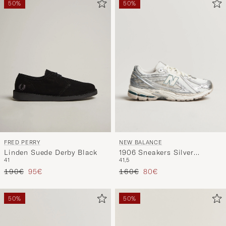
50%
50%
NEW BALANCE
FRED PERRY
1906 Sneakers Silver
Linden Suede Derby Black
41,5
41
Metallic
Precio ordinario
Precio reducido
Precio ordinario
Precio reducido
160€
80€
190€
95€
50%
50%