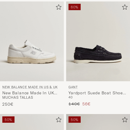
60%
NEW BALANCE MADE IN US & UK
GANT
New Balance Made In UK
Yardport Suede Boat Shoe
MUCHAS TALLAS
40
Allerdale Sneakers White
Marine
Precio ordinario
Precio reducido
Grain
140€
56€
250€
50%
50%