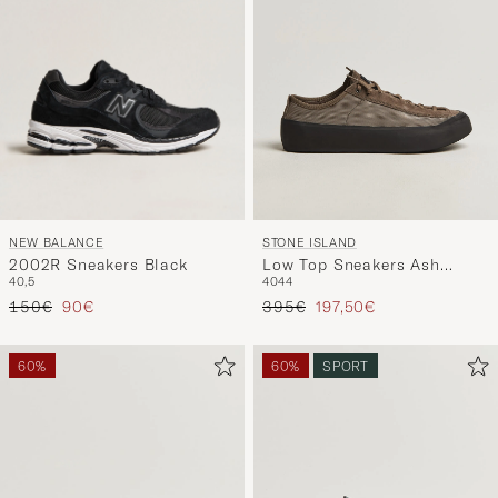
NEW BALANCE
STONE ISLAND
2002R Sneakers Black
Low Top Sneakers Ash
40,5
40
44
Brown
Precio ordinario
Precio reducido
Precio ordinario
Precio reducido
150€
90€
395€
197,50€
60%
60%
SPORT