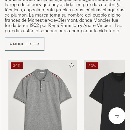
la ropa de esquí y que hoy es líder en prendas de abrigo
técnicas, especialmente gracias a sus icónicas chaquetas
de plumón. La marca toma su nombre del pueblo alpino
francés de Monestier-de-Clermont, donde Moncler fue
fundada en 1952 por René Ramillon y André Vincent. Las
prendas están diseñadas para acompañar la vida tanto
dentro como fuera de las pistas cubiertas de nieve,
atrayendo tanto a los entusiastas de los deportes de
A MONCLER
invierno como a los habitantes urbanos. Care of Carl es
un distribuidor autorizado de Moncler y ofrece una
selección cuidadosamente elegida de las piezas icónicas
de la marca.
30%
30%