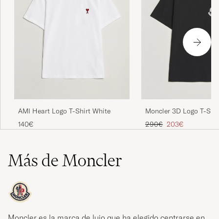
AMI Heart Logo T-Shirt White
Moncler 3D Logo T-Shir
Precio ordinario
Precio reducido
140€
290€
203€
Más de Moncler
Moncler es la marca de lujo que ha elegido centrarse en