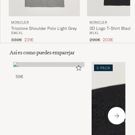
MONCLER
MONCLER
Tricolore Shoulder Polo Light Grey
3D Logo T-Shirt Black
S
M
L
XL
M
L
XL
Precio ordinario
Precio reducido
Precio ordinario
Precio reducido
330€
231€
290€
203€
Así es como puedes emparejar
3-PACK
55€