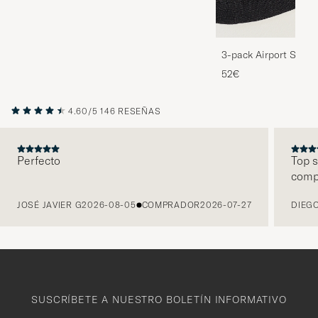
3-pack Airport Socks
Melange
52€
4.60/5
146 RESEÑAS
Perfecto
Top s
comp
ANTERIOR
JOSÉ JAVIER G
2026-08-05
COMPRADOR
2026-07-27
DIEGO
SUSCRÍBETE A NUESTRO BOLETÍN INFORMATIVO