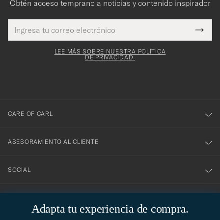
Obtén acceso temprano a noticias y contenido inspirador
Dirección
¡Gracias
Este
de
Submi
mpo es
correo
por
Newsl
igatorio
electrónico
Form
LEE MÁS SOBRE NUESTRA POLÍTICA
suscribirte
DE PRIVACIDAD.
a
nuestro
boletín!
CARE OF CARL
ASESORAMIENTO AL CLIENTE
SOCIAL
DATOS DE LA EMPRESA
Adapta tu experiencia de compra.