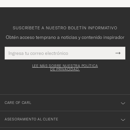
SUSCRÍBETE A NUESTRO BOLETÍN INFORMATIVO
Obtén acceso temprano a noticias y contenido inspirador
Dirección
¡Gracias
Este
de
Submi
mpo es
correo
por
Newsl
igatorio
electrónico
Form
LEE MÁS SOBRE NUESTRA POLÍTICA
suscribirte
DE PRIVACIDAD.
a
nuestro
boletín!
CARE OF CARL
ASESORAMIENTO AL CLIENTE