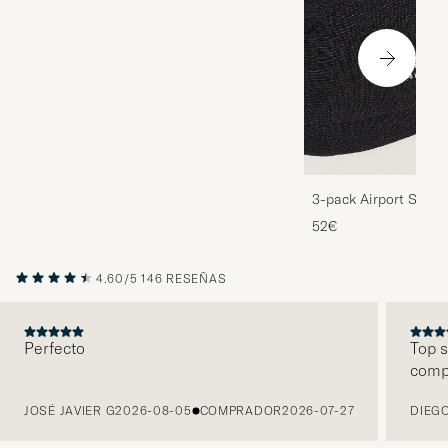
3-pack Airport Socks
Melange
52€
4.60/5
146 RESEÑAS
Perfecto
Top s
comp
ANTERIOR
JOSÉ JAVIER G
2026-08-05
COMPRADOR
2026-07-27
DIEGO