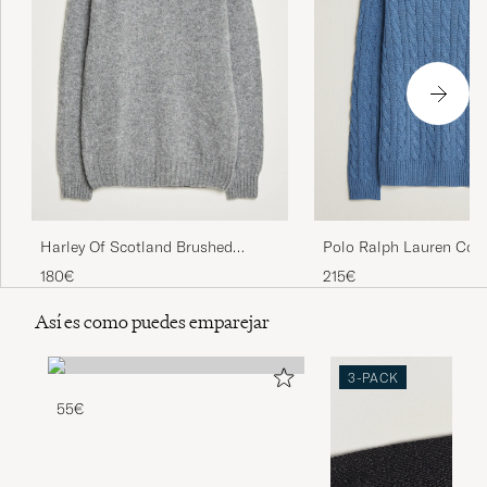
Harley Of Scotland Brushed
Polo Ralph Lauren Cot
Supersoft Lambswool V-Neck Mid
Pullover Blue Borage
180€
215€
Grey
Así es como puedes emparejar
3-PACK
55€