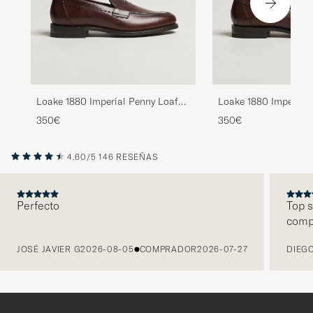
Loake 1880 Imperial Penny Loafer
Loake 1880 Imperial 
Dark Brown
Penny Loafer Dark B
350€
350€
4.60/5
146 RESEÑAS
Perfecto
Top s
comp
ANTERIOR
JOSÉ JAVIER G
2026-08-05
COMPRADOR
2026-07-27
DIEGO