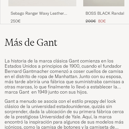
Sebago Ranger Waxy Leather
BOSS BLACK Randal Le
Loafer Brown Gum
Loafer Dark Brown
Precio ordinario
Precio reducido
250€
200€
80€
Más de Gant
La historia de la marca clásica Gant comienza en los
Estados Unidos a principios de 1900, cuando el fundador
Bernard Gantmacher comenzó a coser cuellos de camisa
en el distrito de ropa de Manhattan. Junto con su esposa,
más tarde abriría una fábrica que suministraba camisas a
otras marcas, lo que finalmente lo llevó a establecer la
marca Gant en 1949 junto con sus hijos.
Gant a menudo se asocia con el estilo preppy del look
clásico de la universidad estadounidense, quizás sin
sorprender, dada la ubicación de su primera fábrica cerca
de la prestigiosa Universidad de Yale. Aquí, la marca
encontró la inspiración para algunos de sus modelos más
icónicos, como la camisa de botones y la camiseta de