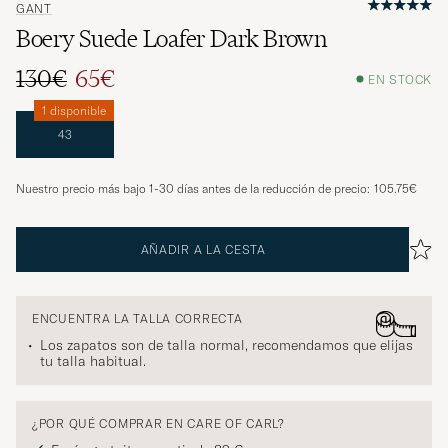
GANT
Boery Suede Loafer Dark Brown
130€
65€
EN STOCK
1 disponible
43
Nuestro precio más bajo 1-30 días antes de la reducción de precio:
105.75€
AÑADIR A LA CESTA
ENCUENTRA LA TALLA CORRECTA
Los zapatos son de talla normal, recomendamos que elijas
tu talla habitual.
¿POR QUÉ COMPRAR EN CARE OF CARL?