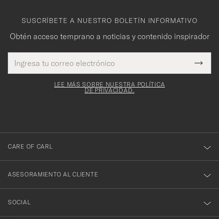
SUSCRÍBETE A NUESTRO BOLETÍN INFORMATIVO
Obtén acceso temprano a noticias y contenido inspirador
Dirección
¡Gracias
Este
de
Submi
mpo es
correo
por
Newsl
igatorio
electrónico
Form
LEE MÁS SOBRE NUESTRA POLÍTICA
suscribirte
DE PRIVACIDAD.
a
nuestro
boletín!
CARE OF CARL
ASESORAMIENTO AL CLIENTE
SOCIAL