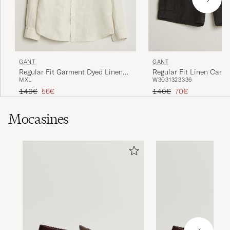
GANT
GANT
Regular Fit Garment Dyed Linen
Regular Fit Linen Cargo
M
XL
W30
31
32
33
36
Shirt Sand
Ebony Black
Precio ordinario
Precio reducido
Precio ordinario
Precio reducido
140€
56€
140€
70€
Mocasines