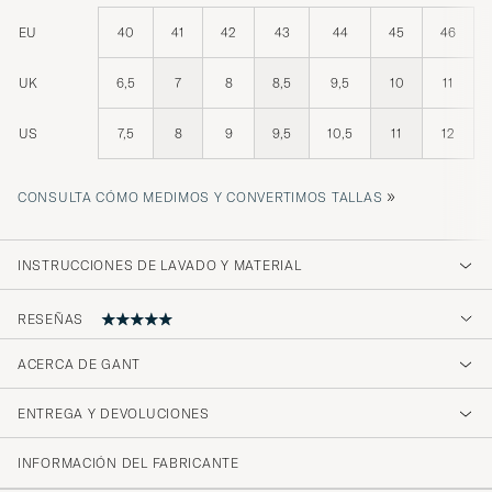
EU
40
41
42
43
44
45
46
UK
6,5
7
8
8,5
9,5
10
11
US
7,5
8
9
9,5
10,5
11
12
»
CONSULTA CÓMO MEDIMOS Y CONVERTIMOS TALLAS
INSTRUCCIONES DE LAVADO Y MATERIAL
RESEÑAS
ACERCA DE GANT
👌👌
ENTREGA Y DEVOLUCIONES
BERIT K
COMPRADO EL EN CAREOFCARL.NO
INFORMACIÓN DEL FABRICANTE