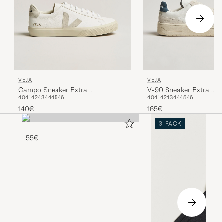
VEJA
VEJA
Campo Sneaker Extra
V-90 Sneaker Extra
40
41
42
43
44
45
46
40
41
42
43
44
45
46
White/Natural Suede
White/California
140€
165€
3-PACK
55€