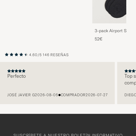
3-pack Airport Socks
Melange
52€
4.60/5
146 RESEÑAS
Perfecto
Top s
comp
ANTERIOR
JOSÉ JAVIER G
2026-08-05
COMPRADOR
2026-07-27
DIEGO
SUSCRÍBETE A NUESTRO BOLETÍN INFORMATIVO