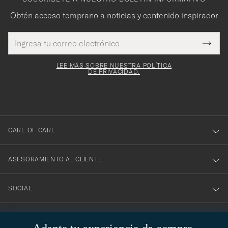
Obtén acceso temprano a noticias y contenido inspirador
Dirección
¡Gracias
Este
de
Submi
mpo es
correo
por
Newsl
igatorio
electrónico
Form
LEE MÁS SOBRE NUESTRA POLÍTICA
suscribirte
DE PRIVACIDAD.
a
nuestro
boletín!
CARE OF CARL
ASESORAMIENTO AL CLIENTE
SOCIAL
DATOS DE LA EMPRESA