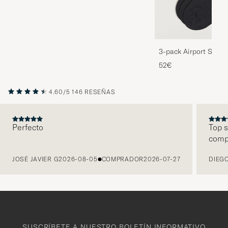
3-pack Airport Socks
Melange
52€
4.60/5
146 RESEÑAS
Perfecto
Top s
comp
ANTERIOR
JOSÉ JAVIER G
2026-08-05
COMPRADOR
2026-07-27
DIEGO
SUSCRÍBETE A NUESTRO BOLETÍN INFORMATIVO