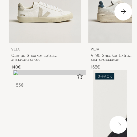
VEJA
VEJA
Campo Sneaker Extra
V-90 Sneaker Extra
40
41
42
43
44
45
46
40
41
42
43
44
45
46
White/Natural Suede
White/California
140€
165€
3-PACK
55€