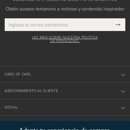
Obtén acceso temprano a noticias y contenido inspirador
Dirección
¡Gracias
Este
de
Submi
mpo es
correo
por
Newsl
igatorio
electrónico
Form
LEE MÁS SOBRE NUESTRA POLÍTICA
suscribirte
DE PRIVACIDAD.
a
nuestro
boletín!
CARE OF CARL
ASESORAMIENTO AL CLIENTE
SOCIAL
DATOS DE LA EMPRESA