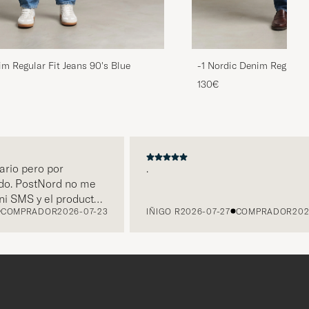
im Regular Fit Jeans 90's Blue
-1 Nordic Denim Regular 
130€
io pero por
.
o. PostNord no me
 SMS y el producto
OMPRADOR
2026-07-23
IÑIGO R
2026-07-27
COMPRADOR
2026-
f Carl habiendo
ravés de Klarna.
n por parte de Care
r en mi poder este
llo de Purple