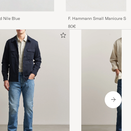
F. Hammann Small Manicure Set
d Nile Blue
80€