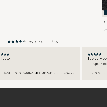
3-
5
4.60/5
146 RESEÑAS
ANTERIOR
SIGUIENTE
ecto
Top service, 
comprar des
JAVIER G
2026-08-05
COMPRADOR
2026-07-27
DIEGO V
2026-