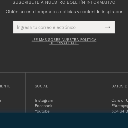
SUSCRÍBETE A NUESTRO BOLETÍN INFORMATIVO
Obtén acceso temprano a noticias y contenido inspirador
Dirección
Este
de
Submit
campo es
correo
Newslette
obligatorio
electrónico
Form
LEE MÁS SOBRE NUESTRA POLÍTICA
DE PRIVACIDAD.
IENTE
SOCIAL
DATOS D
a
Instagram
Care of 
Facebook
Företags
Youtube
504 64 B
Linkedin
Org. nr:
Tel:
+46 
E-mail: