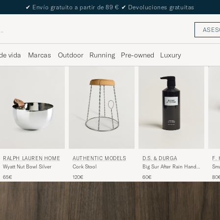
✔
Envío gratuito a partir de 89 €
✔
Devoluciones gratuitas
ASES
de vida
Marcas
Outdoor
Running
Pre-owned
Luxury
RALPH LAUREN HOME
D.S. & DURGA
F.
AUTHENTIC MODELS
Wyatt Nut Bowl Silver
Big Sur After Rain Hand
Sma
Cork Stool
Wash 350ml
Cla
65€
60€
80
120€