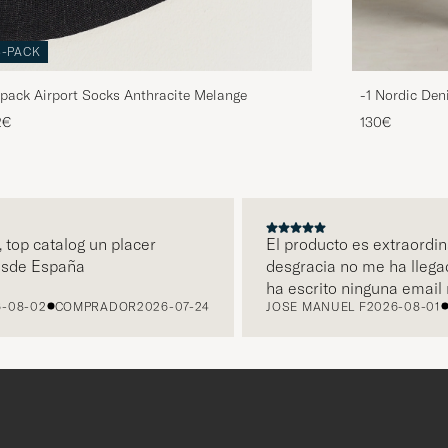
3-PACK
pack Airport Socks Anthracite Melange
-1 Nordic Den
2€
130€
top catalog un placer
El producto es extraordinar
de España
desgracia no me ha llegad
ha escrito ninguna email ni
08-02
COMPRADOR
2026-07-24
JOSE MANUEL F
2026-08-01
C
ha sido retornado a Care o
hecho ya un primer pago a t
Sigo esperando una solució
Of Carl porque quiero tene
fantástico pañuelo de bolsi
Label.