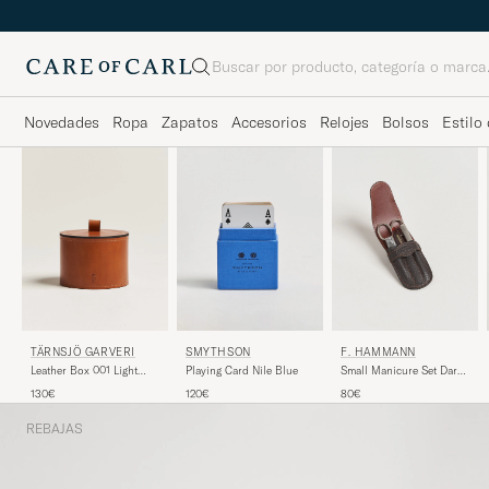
Buscar
Novedades
Ropa
Zapatos
Accesorios
Relojes
Bolsos
Estilo 
TÄRNSJÖ GARVERI
F. HAMMANN
SMYTHSON
Leather Box 001 Light
Small Manicure Set Dark
Playing Card Nile Blue
Brown
Brown
130€
80€
120€
REBAJAS