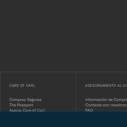
¡Gracias
por
suscribirte
a
nuestro
boletín!
CARE OF CARL
ASESORAMIENTO AL CL
Compras Seguras
Información de Compr
The Passport
Contacte con nosotros
Acerca Care of Carl
FAQ
Términos y condiciones
Devolver tu compra
Press
Opiniones de Clientes
Política de Privacidad
Tarjeta de regalo