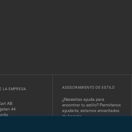
r
ASESORAMIENTO DE ESTILO
E LA EMPRESA
¿Necesitas ayuda para
Carl AB
encontrar tu estilo? Permítenos
gatan 44
ayudarte, estamos encantados
orås
de hacerlo
 556800-5739
(0)10-707 95 80
ASESORAMIENTO DE