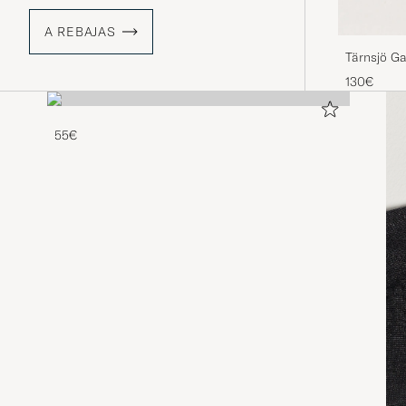
A REBAJAS
Tärnsjö Ga
130€
55€