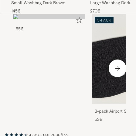
Small Washbag Dark Brown
Large Washbag Dark B
145€
270€
3-PACK
55€
3-pack Airport Socks
Melange
52€
4.60/5
146 RESEÑAS