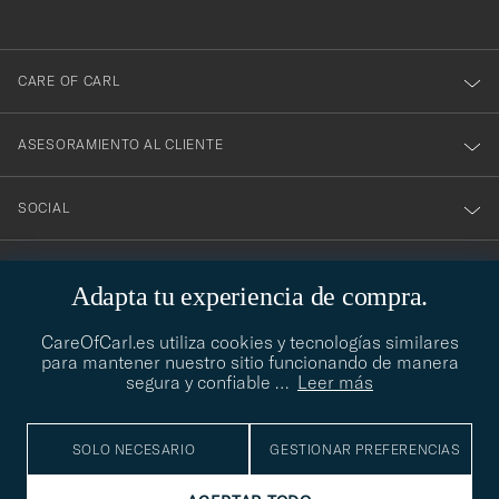
nuestro
boletín!
CARE OF CARL
ASESORAMIENTO AL CLIENTE
SOCIAL
DATOS DE LA EMPRESA
Adapta tu experiencia de compra.
CareOfCarl.es utiliza cookies y tecnologías similares
para mantener nuestro sitio funcionando de manera
ASESORAMIENTO DE ESTILO
segura y confiable
…
Leer más
¿Necesitas ayuda para encontrar tu estilo? Permítenos ayudarte,
contact@careofcarl.com
estamos encantados de hacerlo
SOLO NECESARIO
GESTIONAR PREFERENCIAS
ASESORAMIENTO DE ESTILO