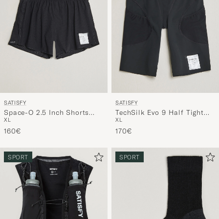
SATISFY
SATISFY
Space-O 2.5 Inch Shorts
TechSilk Evo 9 Half Tight
XL
XL
Black
Black
160€
170€
SPORT
SPORT