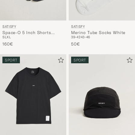
SATISFY
SATISFY
Space-O 5 Inch Shorts
Merino Tube Socks White
S
L
XL
39-42
43-46
Black
160€
50€
SPORT
SPORT