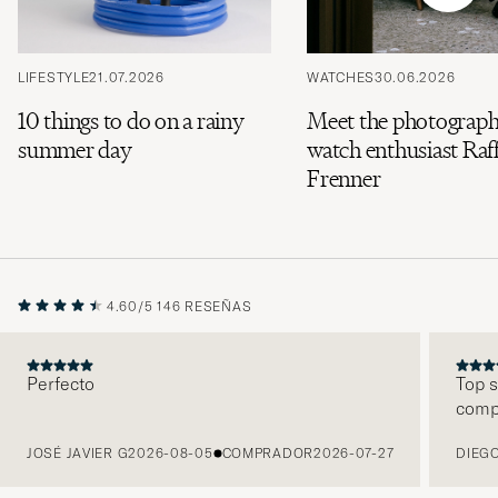
LIFESTYLE
21.07.2026
WATCHES
30.06.2026
10 things to do on a rainy
Meet the photograph
summer day
watch enthusiast Raff
Frenner
4.60/5
146 RESEÑAS
Perfecto
Top s
comp
ANTERIOR
JOSÉ JAVIER G
2026-08-05
COMPRADOR
2026-07-27
DIEGO