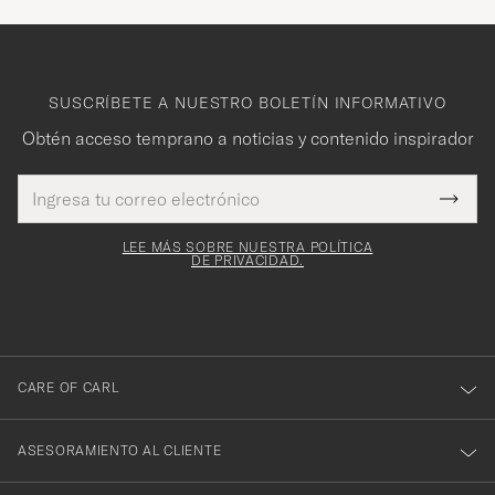
SUSCRÍBETE A NUESTRO BOLETÍN INFORMATIVO
Obtén acceso temprano a noticias y contenido inspirador
Dirección
¡Gracias
Este
de
Submi
mpo es
correo
por
Newsl
igatorio
electrónico
Form
LEE MÁS SOBRE NUESTRA POLÍTICA
suscribirte
DE PRIVACIDAD.
a
nuestro
boletín!
CARE OF CARL
ASESORAMIENTO AL CLIENTE