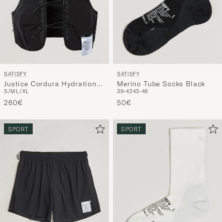
SATISFY
SATISFY
Justice Cordura Hydration
Merino Tube Socks Black
S/M
L/XL
39-42
43-46
Vest 5L Black
260€
50€
SPORT
SPORT