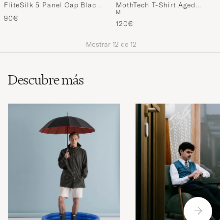
FliteSilk 5 Panel Cap Black
MothTech T-Shirt Aged
M
Eagle
Black
90€
120€
Mostrar
12
de
12
Descubre más