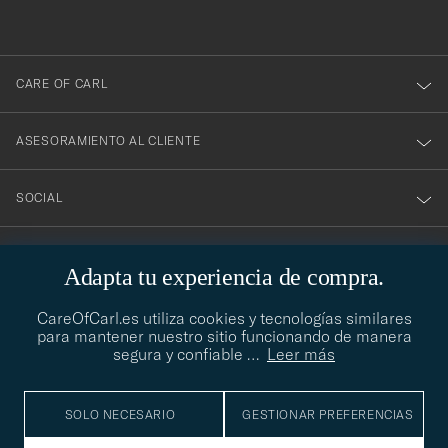
nuestro
boletín!
CARE OF CARL
ASESORAMIENTO AL CLIENTE
SOCIAL
DATOS DE LA EMPRESA
Adapta tu experiencia de compra.
CareOfCarl.es utiliza cookies y tecnologías similares
para mantener nuestro sitio funcionando de manera
ASESORAMIENTO DE ESTILO
segura y confiable
…
Leer más
¿Necesitas ayuda para encontrar tu estilo? Permítenos ayudarte,
contact@careofcarl.com
estamos encantados de hacerlo
SOLO NECESARIO
GESTIONAR PREFERENCIAS
ASESORAMIENTO DE ESTILO