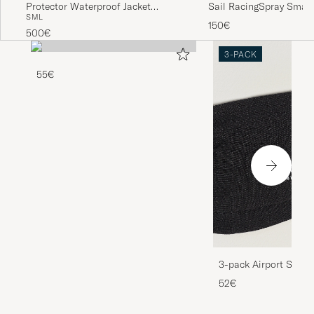
Sail RacingSpray Small
Protector Waterproof Jacket
S
M
L
WeekendbagCarbon
Carbon
150€
500€
3-PACK
55€
3-pack Airport Socks
Melange
52€