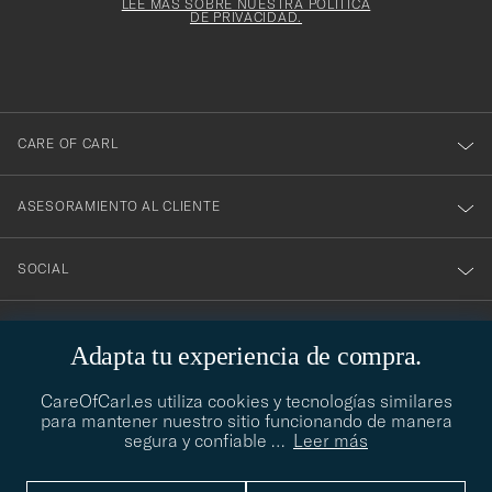
electrónico
Form
LEE MÁS SOBRE NUESTRA POLÍTICA
suscribirte
DE PRIVACIDAD.
a
nuestro
boletín!
CARE OF CARL
ASESORAMIENTO AL CLIENTE
SOCIAL
DATOS DE LA EMPRESA
Adapta tu experiencia de compra.
CareOfCarl.es utiliza cookies y tecnologías similares
para mantener nuestro sitio funcionando de manera
ASESORAMIENTO DE ESTILO
segura y confiable
…
Leer más
¿Necesitas ayuda para encontrar tu estilo? Permítenos ayudarte,
contact@careofcarl.com
estamos encantados de hacerlo