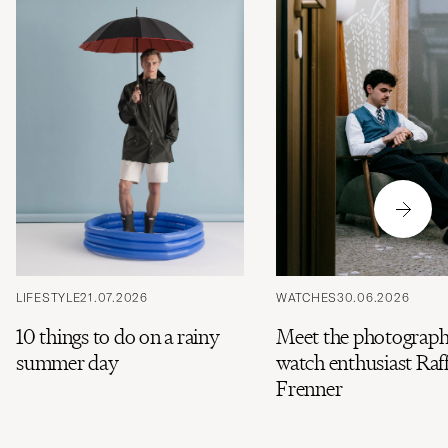
disfruta
de
una
selección
personali
para
ti.
LIFESTYLE
21.07.2026
WATCHES
30.06.2026
10 things to do on a rainy
Meet the photograph
summer day
watch enthusiast Raff
Frenner