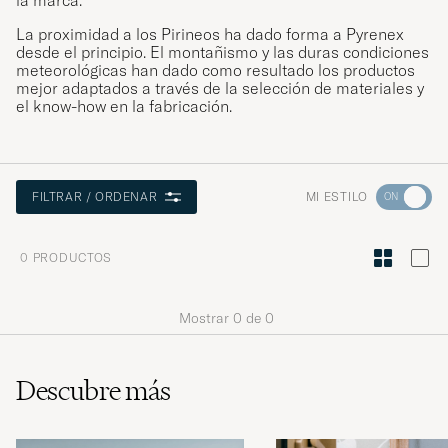
La proximidad a los Pirineos ha dado forma a Pyrenex
desde el principio. El montañismo y las duras condiciones
meteorológicas han dado como resultado los productos
mejor adaptados a través de la selección de materiales y
el know-how en la fabricación.
Ve
MI ESTILO
FILTRAR / ORDENAR
a
Asesoram
0
PRODUCTOS
de
estilo
Mostrar
0
de
0
para
activar
Mi
Descubre más
estilo
y