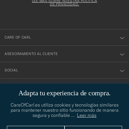
electrónico
Form
LEE MÁS SOBRE NUESTRA POLÍTICA
suscribirte
DE PRIVACIDAD.
a
nuestro
boletín!
CARE OF CARL
ASESORAMIENTO AL CLIENTE
SOCIAL
DATOS DE LA EMPRESA
Adapta tu experiencia de compra.
CareOfCarl.es utiliza cookies y tecnologías similares
para mantener nuestro sitio funcionando de manera
ASESORAMIENTO DE ESTILO
segura y confiable
…
Leer más
¿Necesitas ayuda para encontrar tu estilo? Permítenos ayudarte,
contact@careofcarl.com
estamos encantados de hacerlo