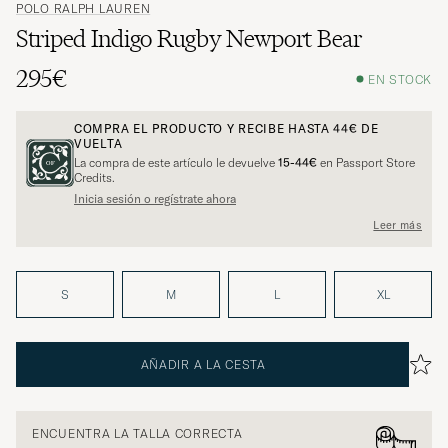
POLO RALPH LAUREN
Striped Indigo Rugby Newport Bear
295€
EN STOCK
COMPRA EL PRODUCTO Y RECIBE HASTA
44€
DE
VUELTA
La compra de este artículo le devuelve
15-44€
en Passport Store
Credits.
Inicia sesión o regístrate ahora
Leer más
S
M
L
XL
AÑADIR A LA CESTA
ENCUENTRA LA TALLA CORRECTA