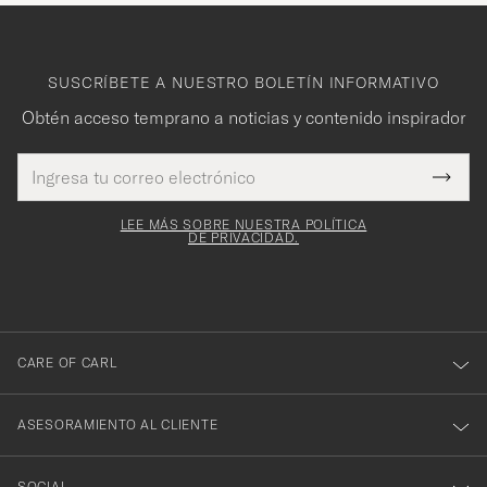
SUSCRÍBETE A NUESTRO BOLETÍN INFORMATIVO
Obtén acceso temprano a noticias y contenido inspirador
Dirección
¡Gracias
Este
de
Submi
mpo es
correo
por
Newsl
igatorio
electrónico
Form
LEE MÁS SOBRE NUESTRA POLÍTICA
suscribirte
DE PRIVACIDAD.
a
nuestro
boletín!
CARE OF CARL
ASESORAMIENTO AL CLIENTE
SOCIAL