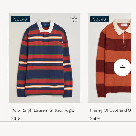
NUEVO
NUEVO
Polo Ralph Lauren Knitted Rugby
Harley Of Scotland Sup
Pullover Newport Navy Multi
Lambswool Rugby Red/
215€
255€