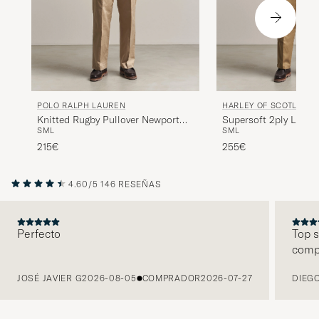
POLO RALPH LAUREN
HARLEY OF SCOTLAND
Knitted Rugby Pullover Newport
Supersoft 2ply Lamb
S
M
L
S
M
L
Navy Multi
Red/Orange
215€
255€
4.60/5
146 RESEÑAS
Perfecto
Top s
comp
ANTERIOR
JOSÉ JAVIER G
2026-08-05
COMPRADOR
2026-07-27
DIEGO