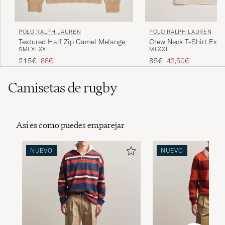
POLO RALPH LAUREN
POLO RALPH LAUREN
Textured Half Zip Camel Melange
Crew Neck T-Shirt Expe
S
M
L
XL
XXL
M
L
XXL
Dune Heather
Precio ordinario
Precio reducido
Precio ordinario
Precio reducido
215€
86€
85€
42,50€
Camisetas de rugby
Así es como puedes emparejar
NUEVO
NUEVO