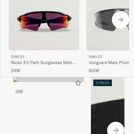
OAKLEY
OAKLEY
Radar EV Path Sunglasses Matte
Vanguard Meta Prizm S
Black
Black
210€
600€
3-PACK
55€