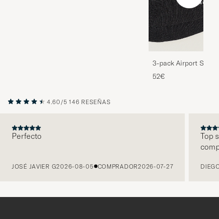
3-pack Airport Socks
Melange
52€
4.60/5
146 RESEÑAS
Perfecto
Top s
comp
ANTERIOR
JOSÉ JAVIER G
2026-08-05
COMPRADOR
2026-07-27
DIEGO