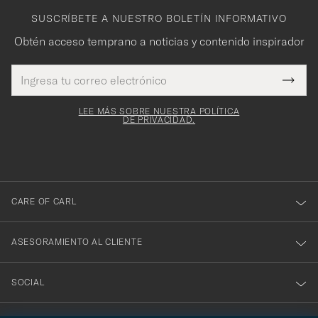
SUSCRÍBETE A NUESTRO BOLETÍN INFORMATIVO
Obtén acceso temprano a noticias y contenido inspirador
Dirección
¡Gracias
Este
de
Submi
mpo es
correo
por
Newsl
igatorio
electrónico
Form
LEE MÁS SOBRE NUESTRA POLÍTICA
suscribirte
DE PRIVACIDAD.
a
nuestro
boletín!
CARE OF CARL
ASESORAMIENTO AL CLIENTE
SOCIAL