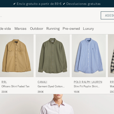
✔
Envío gratuito a partir de 89 €
✔
Devoluciones gratuitas
ASES
de vida
Marcas
Outdoor
Running
Pre-owned
Luxury
RRL
CANALI
POLO RALPH LAUREN
RR
Officers Shirt Faded Tan
Garment Dyed Cotton
Slim Fit Poplin Shirt
Mat
Shirt Olive
Blue/White Bengal Stripe
Bla
230€
290€
150€
23