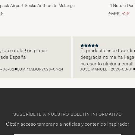
pack Airport Socks Anthracite Melange
-1 Nordic Den
Precio ordina
Precio
2€
130€
52€
p catalog un placer
El producto es extraordinari
e España
desgracia no me ha llegado
ha escrito ninguna email ni 
-02
COMPRADOR
2026-07-24
JOSE MANUEL F
2026-08-01
CO
ha sido retornado a Care of
hecho ya un primer pago a tr
Sigo esperando una solución
Of Carl porque quiero tener 
fantástico pañuelo de bolsill
Label.
SUSCRÍBETE A NUESTRO BOLETÍN INFORMATIVO
Obtén acceso temprano a noticias y contenido inspirador