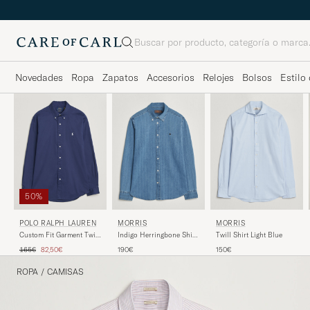
Buscar
Novedades
Ropa
Zapatos
Accesorios
Relojes
Bolsos
Estilo 
50%
POLO RALPH LAUREN
MORRIS
MORRIS
Custom Fit Garment Twill
Indigo Herringbone Shirt
Twill Shirt Light Blue
Shirt Newport Navy
Light Blue
Precio ordinario
Precio reducido
165€
82,50€
190€
150€
ROPA
/
CAMISAS