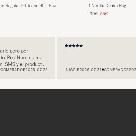
im Regular Fit Jeans 90's Blue
-1 Nordic Denim Regular 
rio
 reducido
Precio ordinario
Precio reducido
130€
65€
o pero por
.
. PostNord no me
SMS y el producto
MPRADOR
2026-07-23
IÑIGO R
2026-07-27
COMPRADOR
2026-0
 Carl habiendo
avés de Klarna.
 por parte de Care
en mi poder este
o de Purple