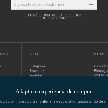
Dirección
Este
de
Submit
campo es
correo
Newslette
obligatorio
electrónico
Form
LEE MÁS SOBRE NUESTRA POLÍTICA
DE PRIVACIDAD.
IENTE
SOCIAL
DATOS D
a
Instagram
Care of 
Facebook
Företags
Youtube
504 64 B
Linkedin
Org. nr:
Tel:
+46 
E-mail:
Adapta tu experiencia de compra.
contact@
Office h
ologías similares para mantener nuestro sitio funcionando de 
5PM CE