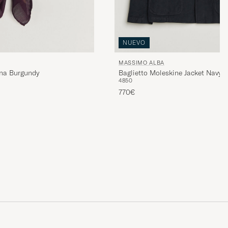
NUEVO
MASSIMO ALBA
na Burgundy
Baglietto Moleskine Jacket Navy
48
50
770€