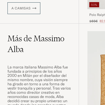
50%
A CAMISAS
Polo Ralp
Shirt New
Precio ord
Pre
165€
82,
Más de Massimo
Alba
La marca italiana Massimo Alba fue
fundada a principios de los años
2000 en Milán por el diseñador del
mismo nombre, cuya visión siempre
ha girado en torno a una forma de
vestir tranquila y personal. Tras varios
años como director creativo en
reconocidas casas de moda, Alba
decidió crear su propio universo: un