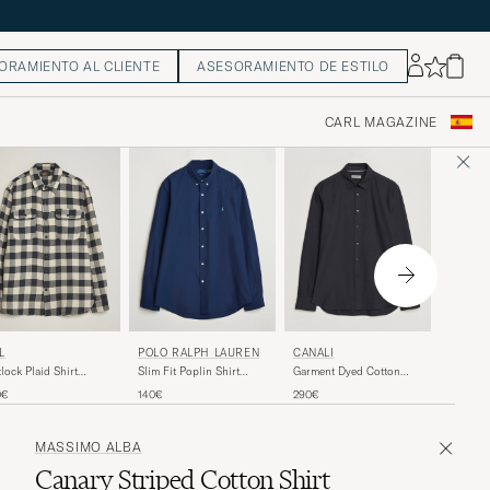
ORAMIENTO AL CLIENTE
ASESORAMIENTO DE ESTILO
CARL MAGAZINE
TIGER
L
POLO RALPH LAUREN
CANALI
Bjorn B
lock Plaid Shirt
Slim Fit Poplin Shirt
Garment Dyed Cotton
Shirt St
ck/Cream
Newport Navy
Shirt Navy
170€
0€
140€
290€
MASSIMO ALBA
Canary Striped Cotton Shirt