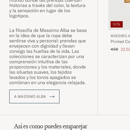
mundo donde las prendas cuentan
historias a través del color, la textura
y la sensación en lugar de los
logotipos.
50%
La filosofía de Massimo Alba se basa
en la idea de que la ropa debe
MASSIMO 
sentirse viva y personal: prendas que
Printed Co
envejecen con dignidad y llevan
Precio ord
Preci
45€
22,5
consigo las huellas de la vida. Las
colecciones se caracterizan por una
comprensión intuitiva de las
proporciones y los materiales, donde
las siluetas suaves, los tejidos
lavados y los tonos apagados se
combinan en una elegancia relajada.
A MASSIMO ALBA
Así es como puedes emparejar