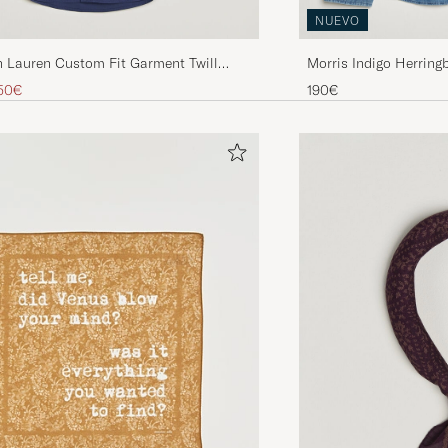
NUEVO
h Lauren Custom Fit Garment Twill
Morris Indigo Herringb
port Navy
inario
cio reducido
50€
190€