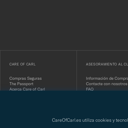
¡Gracias
por
suscribirte
a
nuestro
boletín!
CARE OF CARL
ASESORAMIENTO AL CL
Compras Seguras
Información de Compr
The Passport
Contacte con nosotros
Acerca Care of Carl
FAQ
Términos y condiciones
Devolver tu compra
Press
Opiniones de Clientes
Política de Privacidad
Tarjeta de regalo
Informe de sostenibilidad
CareOfCarl.es utiliza cookies y tecn