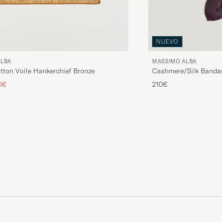
NUEVO
MASSIMO ALBA
ALBA
Cashmere/Silk Banda
tton Voile Hankerchief Bronze
inario
o reducido
210€
0€