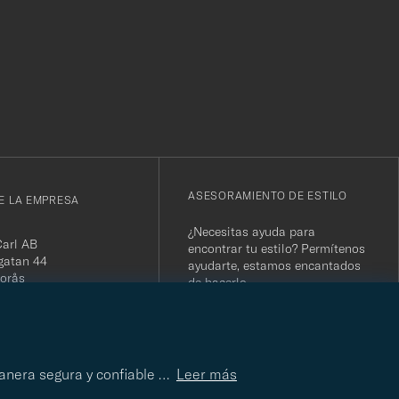
r
ASESORAMIENTO DE ESTILO
E LA EMPRESA
¿Necesitas ayuda para
Carl AB
encontrar tu estilo? Permítenos
gatan 44
ayudarte, estamos encantados
orås
de hacerlo
 556800-5739
(0)10-707 95 80
ASESORAMIENTO DE
ESTILO
careofcarl.com
ours: Mon-Fri, 9AM -
manera segura y confiable
…
Leer más
T/CEST