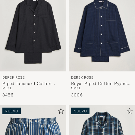
DEREK ROSE
DEREK ROSE
Royal Piped Cotton Pyjama
Piped Jacquard Cotton
S
M
XL
M
L
XL
Set Navy
Pyjama Set Black
300€
345€
NUEVO
NUEVO