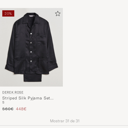
20%
DEREK ROSE
Striped Silk Pyjama Set
S
Black
Precio ordinario
Precio reducido
560€
448€
Mostrar
31
de
31