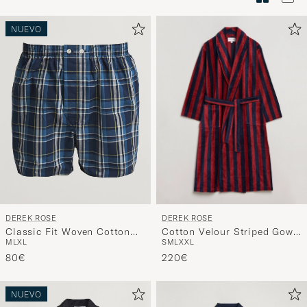
de
estilo
NUEVO
para
activar
Mi
estilo
y
disfruta
de
una
selección
personali
DEREK ROSE
DEREK ROSE
para
Cotton Velour Striped Gown
Classic Fit Woven Cotton
ti.
S
M
L
XXL
M
L
XL
Red/Blue
Boxer Shorts Navy
220€
80€
NUEVO