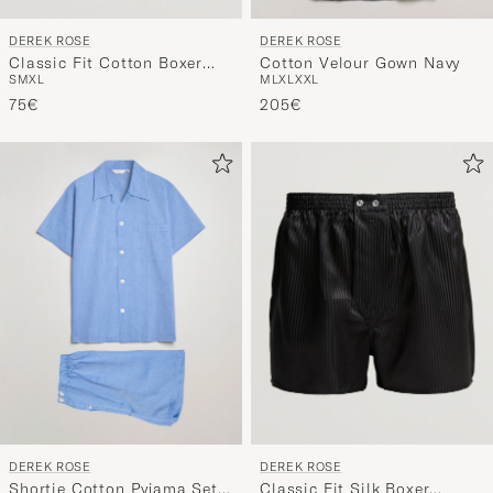
DEREK ROSE
DEREK ROSE
Classic Fit Cotton Boxer
Cotton Velour Gown Navy
S
M
XL
M
L
XL
XXL
Shorts Blue
75€
205€
DEREK ROSE
DEREK ROSE
Shortie Cotton Pyjama Set
Classic Fit Silk Boxer