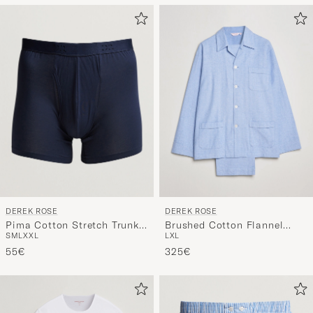
DEREK ROSE
DEREK ROSE
Pima Cotton Stretch Trunk
Brushed Cotton Flannel
S
M
L
XXL
L
XL
Navy
Herringbone Pyjama Set
55€
Blue
325€