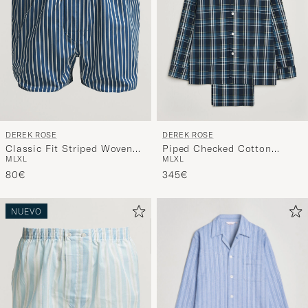
DEREK ROSE
DEREK ROSE
Classic Fit Striped Woven
Piped Checked Cotton
M
L
XL
M
L
XL
Cotton Boxer Shorts
Pyjama Set Navy
Blue/White
80€
345€
NUEVO