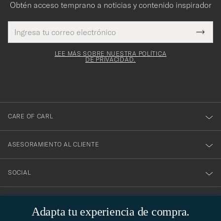
Obtén acceso temprano a noticias y contenido inspirador
Dirección
¡Gracias
Este
de
Submi
mpo es
correo
por
Newsl
igatorio
electrónico
Form
LEE MÁS SOBRE NUESTRA POLÍTICA
suscribirte
DE PRIVACIDAD.
a
nuestro
boletín!
CARE OF CARL
ASESORAMIENTO AL CLIENTE
SOCIAL
DATOS DE LA EMPRESA
Adapta tu experiencia de compra.