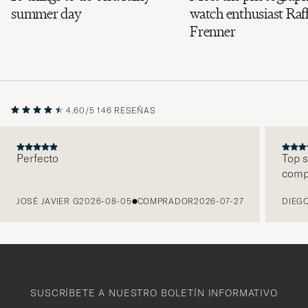
summer day
watch enthusiast Raff
Frenner
4.60/5
146 RESEÑAS
Perfecto
Top s
comp
ANTERIOR
JOSÉ JAVIER G
2026-08-05
COMPRADOR
2026-07-27
DIEGO
SUSCRÍBETE A NUESTRO BOLETÍN INFORMATIVO