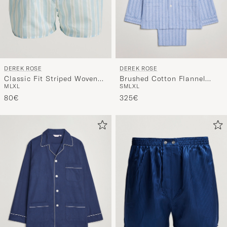
DEREK ROSE
DEREK ROSE
Brushed Cotton Flannel
Classic Fit Striped Woven
S
M
L
XL
M
L
XL
Striped Pyjama Set Blue
Cotton Boxer Shorts
325€
Blue/White
80€