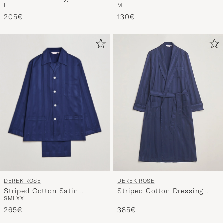
L
M
Blue
Shorts Black
205€
130€
DEREK ROSE
DEREK ROSE
Striped Cotton Satin
Striped Cotton Dressing
S
M
L
XXL
L
Pyjama Set Navy
Gown Navy
265€
385€