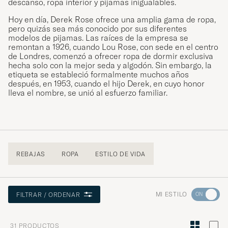
descanso, ropa interior y pijamas inigualables.
Hoy en día, Derek Rose ofrece una amplia gama de ropa,
pero quizás sea más conocido por sus diferentes
modelos de pijamas. Las raíces de la empresa se
remontan a 1926, cuando Lou Rose, con sede en el centro
de Londres, comenzó a ofrecer ropa de dormir exclusiva
hecha solo con la mejor seda y algodón. Sin embargo, la
etiqueta se estableció formalmente muchos años
después, en 1953, cuando el hijo Derek, en cuyo honor
lleva el nombre, se unió al esfuerzo familiar.
REBAJAS
ROPA
ESTILO DE VIDA
Ve
MI ESTILO
FILTRAR / ORDENAR
a
Asesoram
31
PRODUCTOS