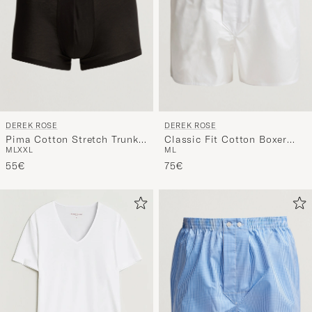
DEREK ROSE
DEREK ROSE
Pima Cotton Stretch Trunk
Classic Fit Cotton Boxer
M
L
XXL
M
L
Black
Shorts White
55€
75€