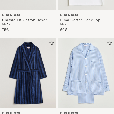
DEREK ROSE
DEREK ROSE
Classic Fit Cotton Boxer
Pima Cotton Tank Top
S
M
XL
S
M
L
Shorts Navy Polka Dot
White
75€
60€
DEREK ROSE
DEREK ROSE