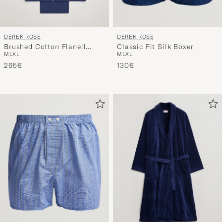
DEREK ROSE
DEREK ROSE
Brushed Cotton Flanell
Classic Fit Silk Boxer
M
L
XL
M
L
XL
Pyjama Set Navy
Shorts Navy
265€
130€