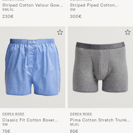
Striped Cotton Velour Gown
Striped Piped Cotton
S
M
L
XL
S
M
Navy
Pyjama Set Blue/White
230€
300€
DEREK ROSE
DEREK ROSE
Classic Fit Cotton Boxer
Pima Cotton Stretch Trunk
S
M
M
L
XL
Shorts Blue
Charcoal
75€
65€