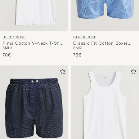
DEREK ROSE
DEREK ROSE
Classic Fit Cotton Boxer
Pima Cotton V-Neck T-Shirt
S
M
XL
S
M
L
XL
Shorts Blue Gingham
White
75€
70€