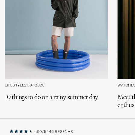
LIFESTYLE
21.07.2026
WATCHE
10 things to do on a rainy summer day
Meet t
enthusi
4.60/5
146 RESEÑAS