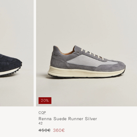
20%
CQP
Renna Suede Runner Silver
42
Precio ordinario
Precio reducido
450€
360€