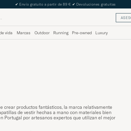
✔
Envío gratuito a partir de 89 €
✔
Devoluciones gratuitas
ASES
de vida
Marcas
Outdoor
Running
Pre-owned
Luxury
e crear productos fantásticos, la marca relativamente
apatillas de vestir hechas a mano con materiales bien
en Portugal por artesanos expertos que utilizan el mejor