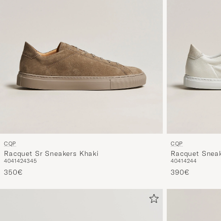
CQP
CQP
Racquet Sr Sneakers Khaki
Racquet Sneak
40
41
42
43
45
40
41
42
44
350€
390€