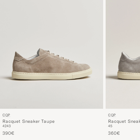
CQP
CQP
Racquet Sneaker Taupe
Racquet Snea
42
43
45
390€
360€