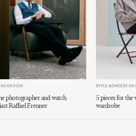
S
30.06.2026
STYLE ADVICE
23.06.
he photographer and watch
5 pieces for th
ast Raffael Frenner
wardrobe