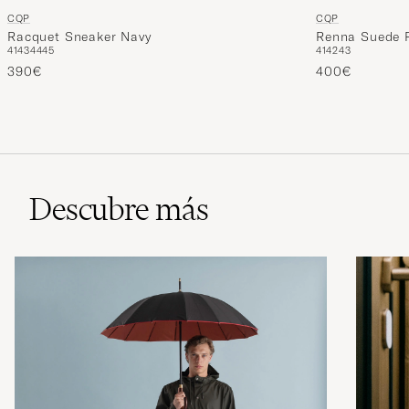
CQP
CQP
Racquet Sneaker Navy
Renna Suede 
41
43
44
45
41
42
43
390€
400€
Descubre más