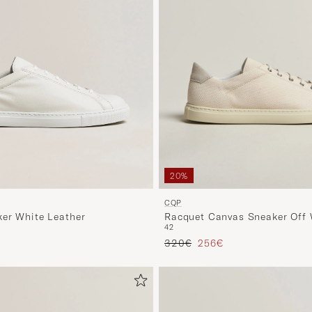
20%
CQP
er White Leather
Racquet Canvas Sneaker Off 
42
Precio ordinario
Precio reducido
320€
256€