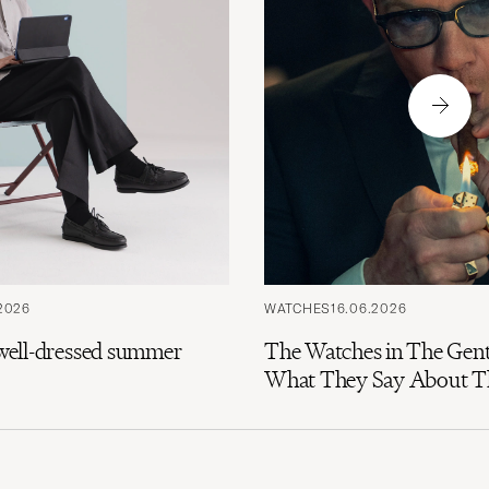
2026
WATCHES
16.06.2026
e well-dressed summer
The Watches in The Gen
What They Say About Th