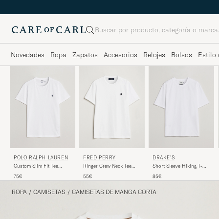
Buscar
Novedades
Ropa
Zapatos
Accesorios
Relojes
Bolsos
Estilo 
POLO RALPH LAUREN
FRED PERRY
DRAKE'S
Custom Slim Fit Tee
Ringer Crew Neck Tee
Short Sleeve Hiking T-
White
White
Shirt White
75€
55€
85€
ROPA
/
CAMISETAS
/
CAMISETAS DE MANGA CORTA