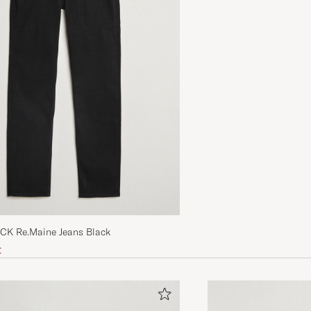
K Re.Maine Jeans Black
inario
cio reducido
€