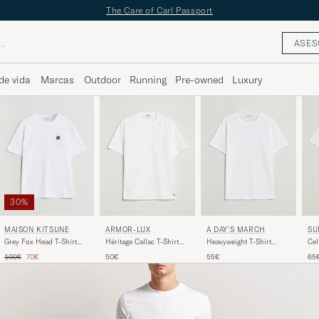
The Care of Carl Passport
ASES
de vida
Marcas
Outdoor
Running
Pre-owned
Luxury
30%
ARMOR-LUX
A DAY'S MARCH
MAISON KITSUNÉ
SU
Héritage Callac T-Shirt
Heavyweight T-Shirt
Grey Fox Head T-Shirt
Cel
White
White
White
Shi
Precio ordinario
Precio reducido
50€
55€
100€
70€
65