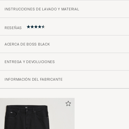
INSTRUCCIONES DE LAVADO Y MATERIAL
RESEÑAS
ACERCA DE BOSS BLACK
Go basic tshirt med fin pasform
JONAS H
COMPRADO EL EN CAREOFCARL.DK
ENTREGA Y DEVOLUCIONES
INFORMACIÓN DEL FABRICANTE