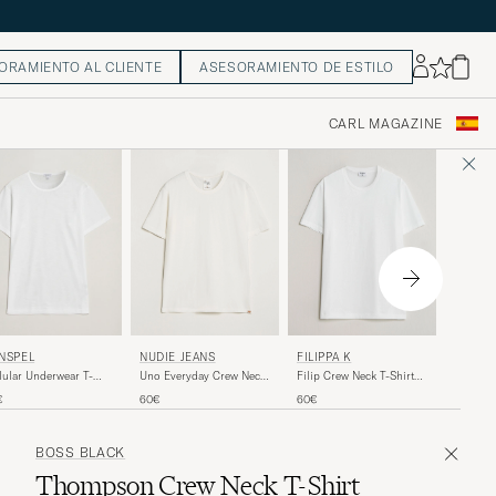
ORAMIENTO AL CLIENTE
ASESORAMIENTO DE ESTILO
CARL MAGAZINE
GANT
NUDIE JEANS
NSPEL
FILIPPA K
Tournam
Uno Everyday Crew Neck
lular Underwear T-
Filip Crew Neck T-Shirt
Shirt C
T-Shirt Chalk White
rt White
White
80€
60€
€
60€
BOSS BLACK
Thompson Crew Neck T-Shirt