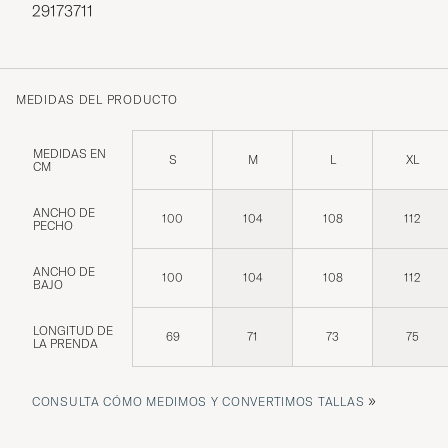
29173711
MEDIDAS DEL PRODUCTO
MEDIDAS EN
S
M
L
XL
CM
ANCHO DE
100
104
108
112
PECHO
ANCHO DE
100
104
108
112
BAJO
LONGITUD DE
69
71
73
75
LA PRENDA
»
CONSULTA CÓMO MEDIMOS Y CONVERTIMOS TALLAS