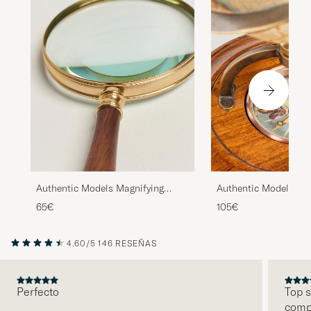
Authentic Models Magnifying
Authentic Models Terr
Glass
With Compass
65€
105€
4.60/5
146 RESEÑAS
Perfecto
Top s
comp