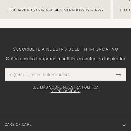
ANTERIOR
JOSÉ JAVIER G
2026-08-05
COMPRADOR
2026-07-27
DIEGO
SUSCRÍBETE A NUESTRO BOLETÍN INFORMATIVO
Obtén acceso temprano a noticias y contenido inspirador
Dirección
¡Gracias
Este
de
Submi
mpo es
correo
por
Newsl
igatorio
electrónico
Form
LEE MÁS SOBRE NUESTRA POLÍTICA
suscribirte
DE PRIVACIDAD.
a
nuestro
boletín!
CARE OF CARL