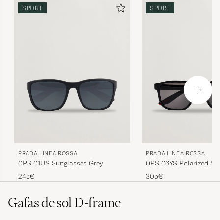
SPORT
SPORT
PRADA LINEA ROSSA
PRADA LINEA ROSSA
0PS 01US Sunglasses Grey
0PS 06YS Polarized Su
Black
245€
305€
Gafas de sol D-frame