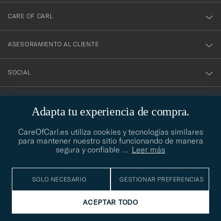
boletín!
CARE OF CARL
ASESORAMIENTO AL CLIENTE
SOCIAL
DATOS DE LA EMPRESA
Adapta tu experiencia de compra.
CareOfCarl.es utiliza cookies y tecnologías similares
para mantener nuestro sitio funcionando de manera
ASESORAMIENTO DE ESTILO
segura y confiable
…
Leer más
¿Necesitas ayuda para encontrar tu estilo? Permítenos ayudarte,
contact@careofcarl.com
estamos encantados de hacerlo
SOLO NECESARIO
GESTIONAR PREFERENCIAS
ASESORAMIENTO DE ESTILO
ACEPTAR TODO