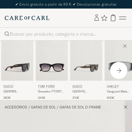
✔
Envío gratuito a partir de 89 €
✔
Devoluciones gratuitas
Buscar
GUCCI
TOM FORD
GUCCI
OAKLEY
GG0926S
Snowdon FT0237
GG0341S
Vanguard Meta
Sunglasses
Sunglasses Black
Sunglasses Black
Prizm Sunglasses
260€
345€
310€
600€
Black/Green
Black
ACCESORIOS
/
GAFAS DE SOL
/
GAFAS DE SOL D-FRAME