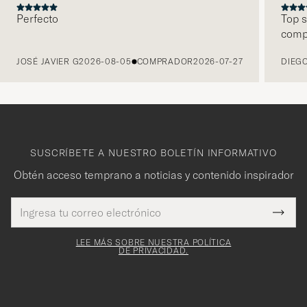
Perfecto
Top s
comp
ANTERIOR
JOSÉ JAVIER G
2026-08-05
COMPRADOR
2026-07-27
DIEGO
SUSCRÍBETE A NUESTRO BOLETÍN INFORMATIVO
Obtén acceso temprano a noticias y contenido inspirador
Dirección
¡Gracias
Este
de
Submi
mpo es
correo
por
Newsl
igatorio
electrónico
Form
LEE MÁS SOBRE NUESTRA POLÍTICA
suscribirte
DE PRIVACIDAD.
a
nuestro