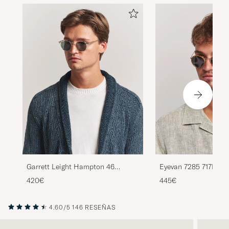
Garrett Leight Hampton 46
Eyevan 7285 717E Su
Sunglasses Pure Glass
Silver Honey
420€
445€
4.60/5
146 RESEÑAS