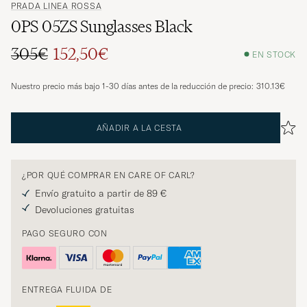
PRADA LINEA ROSSA
0PS 05ZS Sunglasses Black
305€
152,50€
EN STOCK
Precio ordinario
Precio reducido
Nuestro precio más bajo 1-30 días antes de la reducción de precio:
310.13€
AÑADIR A LA CESTA
¿POR QUÉ COMPRAR EN CARE OF CARL?
Envío gratuito a partir de 89 €
Devoluciones gratuitas
PAGO SEGURO CON
ENTREGA FLUIDA DE