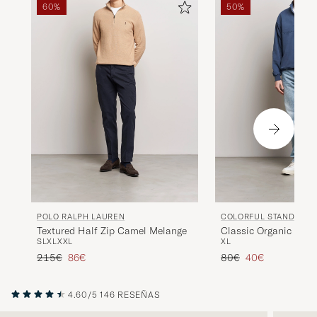
60%
50%
POLO RALPH LAUREN
COLORFUL STANDARD
Textured Half Zip Camel Melange
Classic Organic Half-
S
L
XL
XXL
XL
Blue
Precio ordinario
Precio reducido
Precio ordinario
Precio reducido
215€
86€
80€
40€
4.60/5
146 RESEÑAS