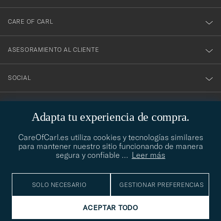
boletín!
CARE OF CARL
ASESORAMIENTO AL CLIENTE
SOCIAL
DATOS DE LA EMPRESA
Adapta tu experiencia de compra.
CareOfCarl.es utiliza cookies y tecnologías similares
para mantener nuestro sitio funcionando de manera
ASESORAMIENTO DE ESTILO
segura y confiable
…
Leer más
¿Necesitas ayuda para encontrar tu estilo? Permítenos ayudarte,
contact@careofcarl.com
estamos encantados de hacerlo
SOLO NECESARIO
GESTIONAR PREFERENCIAS
ASESORAMIENTO DE ESTILO
ACEPTAR TODO