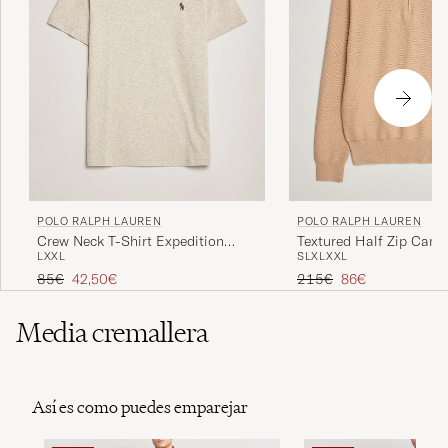
POLO RALPH LAUREN
POLO RALPH LAUREN
Crew Neck T-Shirt Expedition
Textured Half Zip Came
L
XXL
S
L
XL
XXL
Dune Heather
Precio ordinario
Precio reducido
Precio ordinario
Precio reducido
85€
42,50€
215€
86€
Media cremallera
Así es como puedes emparejar