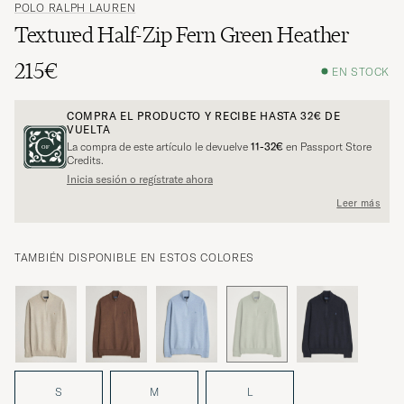
POLO RALPH LAUREN
Textured Half-Zip Fern Green Heather
215€
EN STOCK
COMPRA EL PRODUCTO Y RECIBE HASTA
32€
DE
VUELTA
La compra de este artículo le devuelve
11-32€
en Passport Store
Credits.
Inicia sesión o regístrate ahora
Leer más
TAMBIÉN DISPONIBLE EN ESTOS COLORES
S
M
L