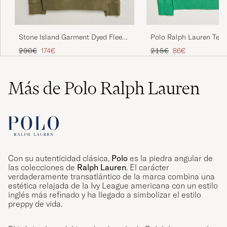
Stone Island Garment Dyed Fleece
Polo Ralph Lauren Text
Half Zip Military Green
Zip Palm Green Heathe
Precio ordinario
Precio reducido
Precio ordinario
Precio reducido
290€
174€
215€
86€
Más de Polo Ralph Lauren
Con su autenticidad clásica,
Polo
es la piedra angular de
las colecciones de
Ralph Lauren
. El carácter
verdaderamente transatlántico de la marca combina una
estética relajada de la Ivy League americana con un estilo
inglés más refinado y ha llegado a simbolizar el estilo
preppy de vida.