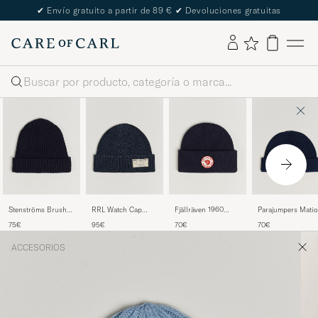
✔
Envío gratuito a partir de 89 €
✔
Devoluciones gratuitas
Buscar
Stenströms Brushed
RRL Watch Cap
Fjällräven 1960
Parajumpers Matio
Merino Beanie Navy
Midnight Blue
Logo Hat Dark Navy
Ribbed Hat Blue
75€
95€
70€
70€
Navy
ACCESORIOS