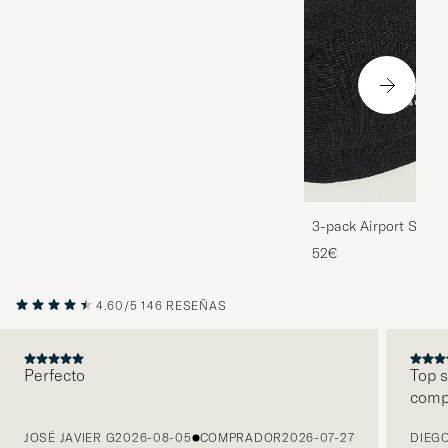
3-pack Airport Socks
Melange
52€
4.60/5
146 RESEÑAS
Perfecto
Top s
comp
ANTERIOR
JOSÉ JAVIER G
2026-08-05
COMPRADOR
2026-07-27
DIEGO