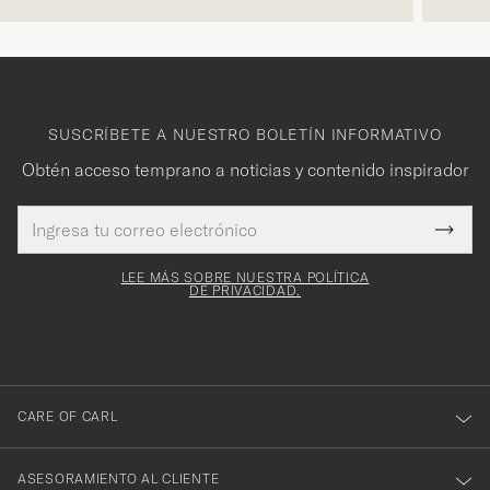
SUSCRÍBETE A NUESTRO BOLETÍN INFORMATIVO
Obtén acceso temprano a noticias y contenido inspirador
Dirección
¡Gracias
Este
de
Submi
mpo es
correo
por
Newsl
igatorio
electrónico
Form
LEE MÁS SOBRE NUESTRA POLÍTICA
suscribirte
DE PRIVACIDAD.
a
nuestro
boletín!
CARE OF CARL
ASESORAMIENTO AL CLIENTE