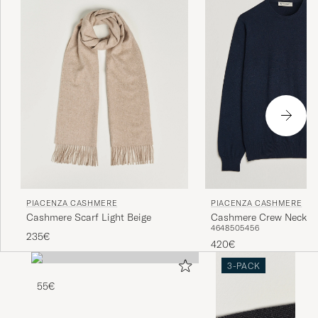
PIACENZA CASHMERE
PIACENZA CASHMERE
Cashmere Scarf Light Beige
Cashmere Crew Neck S
46
48
50
54
56
Navy
235€
420€
3-PACK
55€