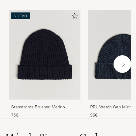
NUEVO
Stenströms Brushed Merino
RRL Watch Cap Midnigh
Beanie Navy
75€
95€