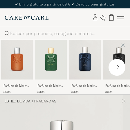
✔
Envío gratuito a partir de 89 €
✔
Devoluciones gratuitas
Buscar
Parfums de Marly
Parfums de Marly
Parfums de Marly
Parfums de Marly
Althair Eau de
Haltane Eau de
Layton Exclusif Eau
Oajan Eau de
300€
330€
330€
300€
Parfum 125ml
Parfum 125ml
de Parfum 125ml
Parfum 125ml
ESTILO DE VIDA
/
FRAGANCIAS