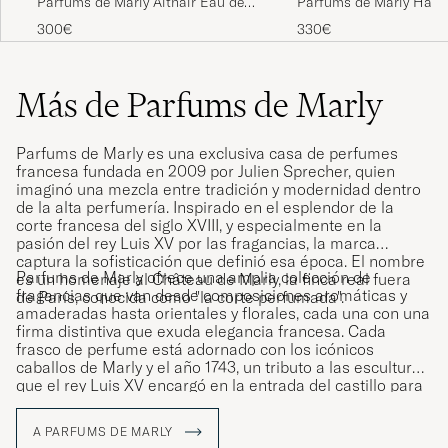
Parfums de Marly Althair Eau de
Parfums de Marly Halt
Parfum 125ml
Parfum 125ml
300€
330€
Más de Parfums de Marly
Parfums de Marly es una exclusiva casa de perfumes
francesa fundada en 2009 por Julien Sprecher, quien
imaginó una mezcla entre tradición y modernidad dentro
de la alta perfumería. Inspirado en el esplendor de la
corte francesa del siglo XVIII, y especialmente en la
pasión del rey Luis XV por las fragancias, la marca
captura la sofisticación que definió esa época. El nombre
Parfums de Marly ofrece una amplia colección de
es un homenaje al Château de Marly, la finca real fuera
fragancias que van desde composiciones aromáticas y
de París, conocida como "la corte perfumada".
amaderadas hasta orientales y florales, cada una con una
firma distintiva que exuda elegancia francesa. Cada
frasco de perfume está adornado con los icónicos
caballos de Marly y el año 1743, un tributo a las esculturas
que el rey Luis XV encargó en la entrada del castillo para
expresar su amor por los caballos y el lujo.
A PARFUMS DE MARLY