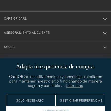
nuestro
boletín!
CARE OF CARL
ASESORAMIENTO AL CLIENTE
SOCIAL
DATOS DE LA EMPRESA
Adapta tu experiencia de compra.
CareOfCarl.es utiliza cookies y tecnologías similares
para mantener nuestro sitio funcionando de manera
ASESORAMIENTO DE ESTILO
segura y confiable
…
Leer más
¿Necesitas ayuda para encontrar tu estilo? Permítenos ayudarte,
contact@careofcarl.com
estamos encantados de hacerlo
SOLO NECESARIO
GESTIONAR PREFERENCIAS
ASESORAMIENTO DE ESTILO