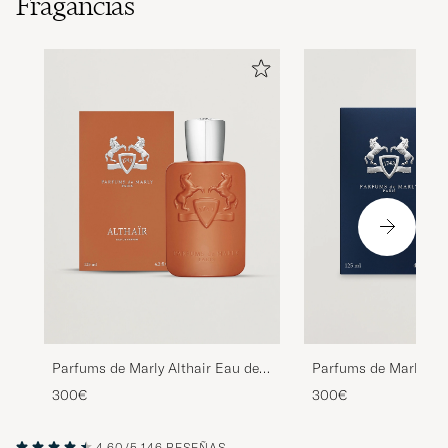
Fragancias
Parfums de Marly Althair Eau de
Parfums de Marly La
Parfum 125ml
Parfum 125ml
300€
300€
4.60/5
146 RESEÑAS