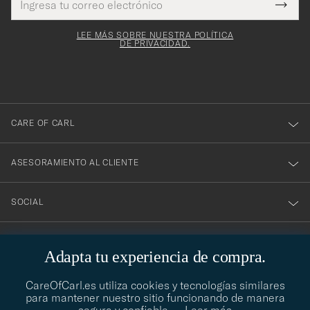
¡Gracias
Este
de
Submi
mpo es
correo
por
Newsl
igatorio
electrónico
Form
LEE MÁS SOBRE NUESTRA POLÍTICA
suscribirte
DE PRIVACIDAD.
a
nuestro
boletín!
CARE OF CARL
ASESORAMIENTO AL CLIENTE
SOCIAL
DATOS DE LA EMPRESA
Adapta tu experiencia de compra.
CareOfCarl.es utiliza cookies y tecnologías similares
para mantener nuestro sitio funcionando de manera
ASESORAMIENTO DE ESTILO