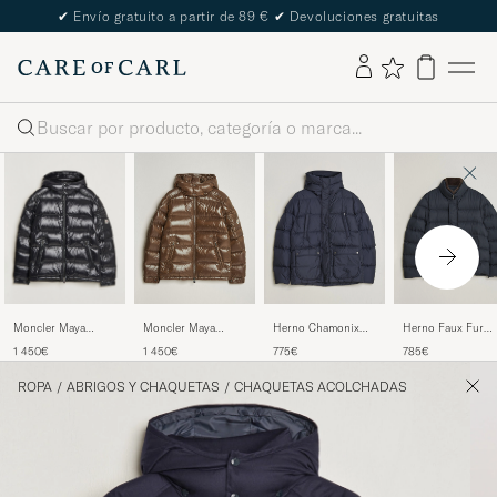
✔
Envío gratuito a partir de 89 €
✔
Devoluciones gratuitas
Buscar
Moncler Maya
Moncler Maya
Herno Chamonix
Herno Faux Fur
Jacket Black
Jacket Brown
Down Parka Navy
Down Jacket Navy
1 450€
1 450€
775€
785€
ROPA
/
ABRIGOS Y CHAQUETAS
/
CHAQUETAS ACOLCHADAS