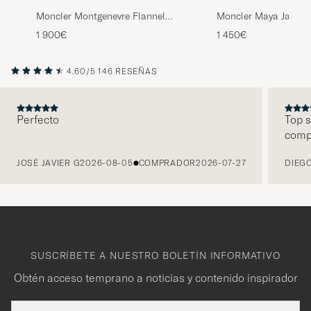
Moncler Montgenevre Flannel
Moncler Maya Jacket
Down Jacket Navy
1 900€
1 450€
4.60/5
146 RESEÑAS
Perfecto
Top s
comp
ANTERIOR
JOSÉ JAVIER G
2026-08-05
COMPRADOR
2026-07-27
DIEGO
SUSCRÍBETE A NUESTRO BOLETÍN INFORMATIVO
Obtén acceso temprano a noticias y contenido inspirador
Dirección