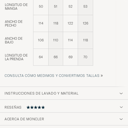
LONGITUD DE
50
51
52
53
MANGA
ANCHO DE
114
118
122
126
PECHO
ANCHO DE
106
110
114
118
BAJO
LONGITUD DE
64
66
69
70
LA PRENDA
»
CONSULTA CÓMO MEDIMOS Y CONVERTIMOS TALLAS
INSTRUCCIONES DE LAVADO Y MATERIAL
RESEÑAS
ACERCA DE MONCLER
Ni är underbara och har alltid levererat bra