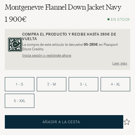
Montgenevre Flannel Down Jacket Navy
1 900€
EN STOCK
COMPRA EL PRODUCTO Y RECIBE HASTA
285€
DE
VUELTA
La compra de este artículo le devuelve
95-285€
en Passport
Store Credits.
Inicia sesión o regístrate ahora
Leer más
1 - S
2 - M
3 - L
4 - XL
5 - XXL
AÑADIR A LA CESTA