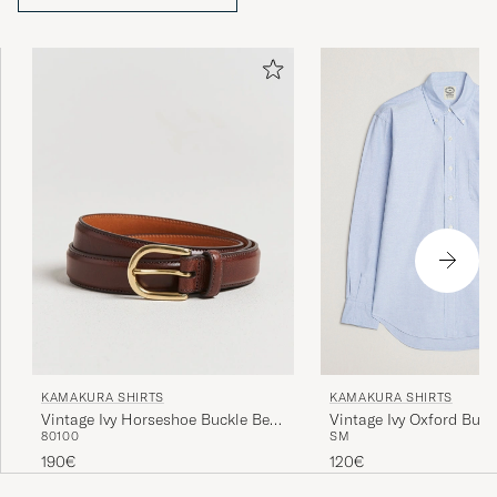
KAMAKURA SHIRTS
KAMAKURA SHIRTS
Vintage Ivy Oxford But
Vintage Ivy Horseshoe Buckle Belt
S
M
80
100
Shirt Light Blue
Brown
120€
190€