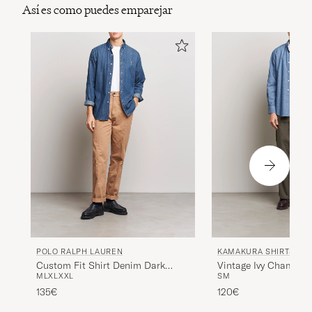
Así es como puedes emparejar
POLO RALPH LAUREN
KAMAKURA SHIRTS
Custom Fit Shirt Denim Dark
Vintage Ivy Chambra
M
L
XL
XXL
S
M
Wash
Down Shirt Blue
135€
120€