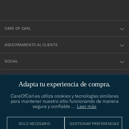
a
nuestro
boletín!
CARE OF CARL
ASESORAMIENTO AL CLIENTE
SOCIAL
DATOS DE LA EMPRESA
Adapta tu experiencia de compra.
CareOfCarl.es utiliza cookies y tecnologías similares
para mantener nuestro sitio funcionando de manera
ASESORAMIENTO DE ESTILO
segura y confiable
…
Leer más
¿Necesitas ayuda para encontrar tu estilo? Permítenos ayudarte,
contact@careofcarl.com
estamos encantados de hacerlo
SOLO NECESARIO
GESTIONAR PREFERENCIAS
ASESORAMIENTO DE ESTILO