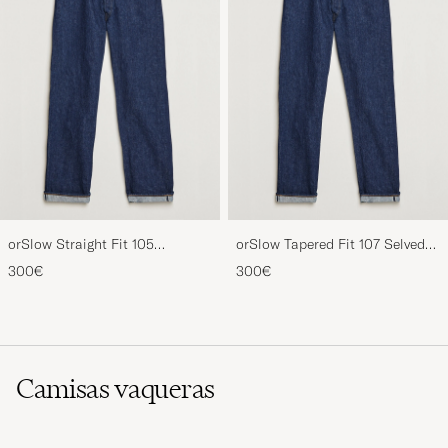
orSlow Straight Fit 105
orSlow Tapered Fit 107 Selvedge
Selvedge Jeans One Wash
Jeans One Wash
300€
300€
Camisas vaqueras