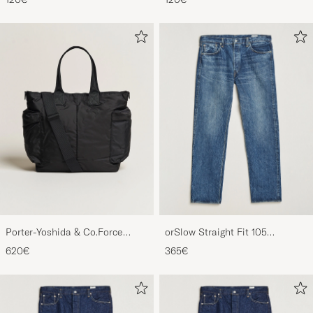
Stripe
Blue
Porter-Yoshida & Co.Force
orSlow Straight Fit 105
2Way Tote BagBlack
Selvedge Jeans 2 Year Wash
620€
365€