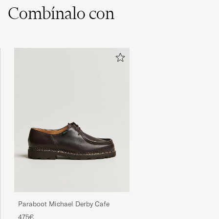
Super nice shirt with all the right details. Runs
Combínalo con
small and has an unusual high armhole, so
size up. The fit is not „vintage ivy“ at all, more
like slim-regular.
SIMON S
COMPRADO EL EN CAREOFCARL.DE
Paraboot Michael Derby Cafe
475€