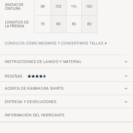
ANCHO DE
96
102
110
120
CINTURA
LONGITUD DE
79
80
80
83
LA PRENDA
»
CONSULTA CÓMO MEDIMOS Y CONVERTIMOS TALLAS
INSTRUCCIONES DE LAVADO Y MATERIAL
RESEÑAS
ACERCA DE KAMAKURA SHIRTS
Coupe parfaite et finitions impeccables pour
cette chemise qui vaut son prix !
ENTREGA Y DEVOLUCIONES
GAËL L
COMPRADO EL EN CAREOFCARL.FR
INFORMACIÓN DEL FABRICANTE