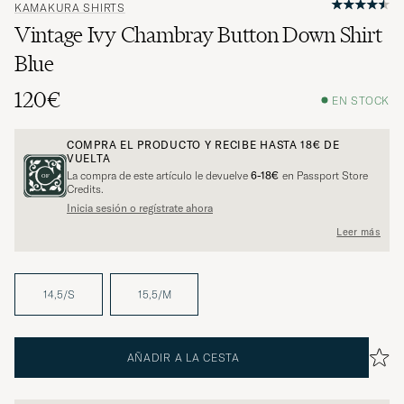
KAMAKURA SHIRTS
Vintage Ivy Chambray Button Down Shirt
Blue
120€
EN STOCK
COMPRA EL PRODUCTO Y RECIBE HASTA
18€
DE
VUELTA
La compra de este artículo le devuelve
6-18€
en Passport Store
Credits.
Inicia sesión o regístrate ahora
Leer más
14,5/S
15,5/M
AÑADIR A LA CESTA