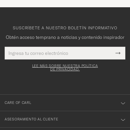
SUSCRÍBETE A NUESTRO BOLETÍN INFORMATIVO
Obtén acceso temprano a noticias y contenido inspirador
Dirección
¡Gracias
Este
de
Submi
mpo es
correo
por
Newsl
igatorio
electrónico
Form
LEE MÁS SOBRE NUESTRA POLÍTICA
suscribirte
DE PRIVACIDAD.
a
nuestro
boletín!
CARE OF CARL
ASESORAMIENTO AL CLIENTE