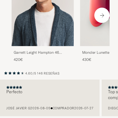
Garrett Leight Hampton 46
Moncler Lunettes Sno
Sunglasses Pure Glass
Goggles Black/Red
420€
430€
4.60/5
146 RESEÑAS
Perfecto
Top s
comp
ANTERIOR
JOSÉ JAVIER G
2026-08-05
COMPRADOR
2026-07-27
DIEGO