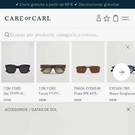
✔
Envío gratuito a partir de 89 €
✔
Devoluciones gratuitas
Buscar
TOM FORD
TOM FORD
PRADA EYEWEAR
EYEVAN 7285
Dax TF0751-N
Fausto FT0711
Prada 0PR A57S
Mason Sunglasses
Sunglasses Black
Sunglasses
Metal Sunglasses
Tortoise
345€
380€
365€
390€
Brown/Green
Gold
ACCESORIOS
/
GAFAS DE SOL