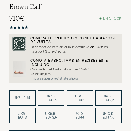
Brown Calf
710€
EN STOCK
COMPRA EL PRODUCTO Y RECIBE HASTA
107€
DE VUELTA
La compra de este artículo le devuelve
36-107€
en
Passport Store Credits.
COMO MIEMBRO, TAMBIÉN RECIBES ESTE
INCLUIDO
Care with Carl Cedar Shoe Tree 39-40
Valor: 48,19€
Inicia sesión o regístrate ahora
UK7,5 -
UK8 -
UK8,5 -
UK7 - EU41
EU41,5
EU42
EU42,5
UK9 -
UK9,5 -
UK10 -
UK10,5 -
EU43
EU43,5
EU44
EU44,5