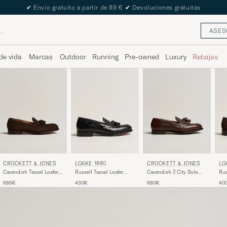
The Care of Carl Passport
ASES
de vida
Marcas
Outdoor
Running
Pre-owned
Luxury
Rebajas
CROCKETT & JONES
LOAKE 1880
CROCKETT & JONES
LO
Cavendish Tassel Loafer
Russell Tassel Loafer
Cavendish 2 City Sole
Rus
Dark Brown Suede
Black Calf
Dark Brown Grain
Cho
685€
430€
680€
40