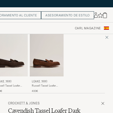
ORAMIENTO AL CLIENTE
ASESORAMIENTO DE ESTILO
CARL MAGAZINE
AKE 1880
LOAKE 1880
sell Tassel Loafer
Russell Tassel Loafer
colate Brown Suede
Polo Oiled Suede
0€
400€
CROCKETT & JONES
Cavendish Tassel Loafer Dark