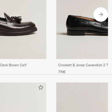
Crockett & Jones Cavendish 2 Tas
 Dark Brown Calf
Calf
715€