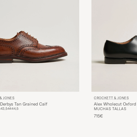
& JONES
CROCKETT & JONES
Derbys Tan Grained Calf
Alex Wholecut Oxford 
3
43,5
44
44,5
MUCHAS TALLAS
715€