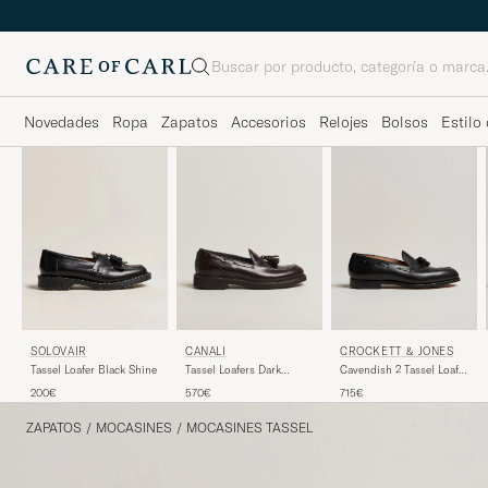
Buscar
Novedades
Ropa
Zapatos
Accesorios
Relojes
Bolsos
Estilo 
SOLOVAIR
CROCKETT & JONES
CANALI
Tassel Loafer Black Shine
Cavendish 2 Tassel Loafer
Tassel Loafers Dark
Black Calf
Brown Calf
200€
715€
570€
ZAPATOS
/
MOCASINES
/
MOCASINES TASSEL