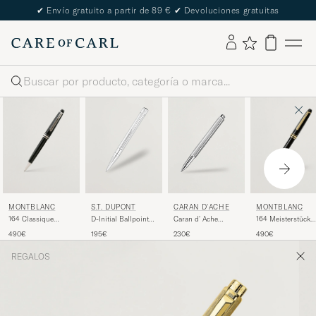
✔
Envío gratuito a partir de 89 €
✔
Devoluciones gratuitas
Buscar
MONTBLANC
MONTBLANC
S.T. DUPONT
CARAN D'ACHE
164 Classique
164 Meisterstück
D-Initial Ballpoint
Caran d' Ache
Meisterstück
Ballpoint Pen Bla
Pen Chrome
Ecridor Retro
490€
490€
195€
230€
Ballpoint Pen
Rollerball Pen
Platinum Line
Platinum Coated
REGALOS