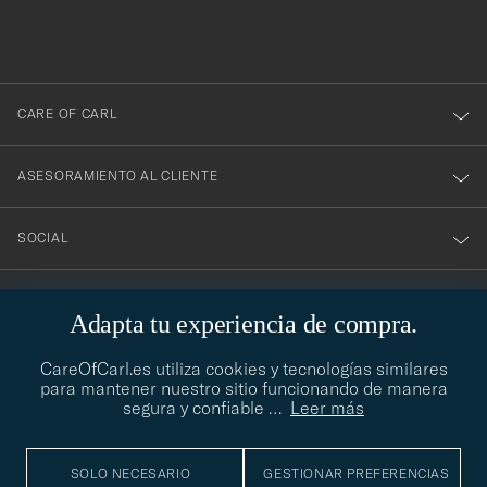
a
nuestro
boletín!
CARE OF CARL
ASESORAMIENTO AL CLIENTE
SOCIAL
DATOS DE LA EMPRESA
Adapta tu experiencia de compra.
CareOfCarl.es utiliza cookies y tecnologías similares
para mantener nuestro sitio funcionando de manera
ASESORAMIENTO DE ESTILO
segura y confiable
…
Leer más
¿Necesitas ayuda para encontrar tu estilo? Permítenos ayudarte,
contact@careofcarl.com
estamos encantados de hacerlo
SOLO NECESARIO
GESTIONAR PREFERENCIAS