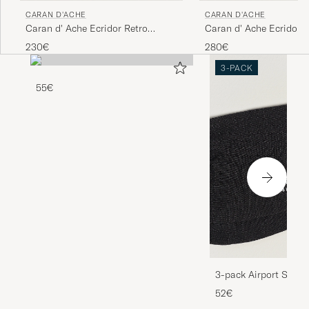
CARAN D'ACHE
CARAN D'ACHE
Caran d' Ache Ecridor Retro
Caran d' Ache Ecridor R
Rollerball Pen Platinum Coated
Fountain Pen Platinum
230€
280€
3-PACK
55€
3-pack Airport Socks
Melange
52€