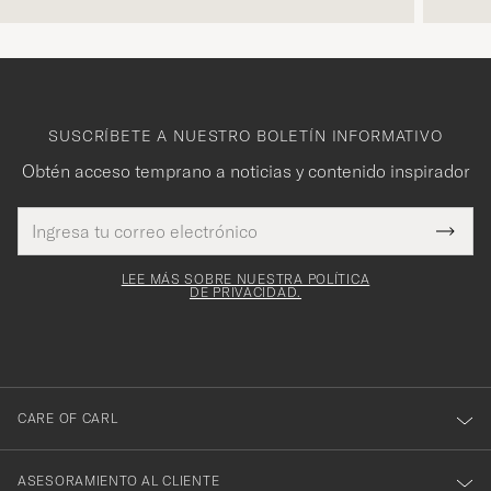
SUSCRÍBETE A NUESTRO BOLETÍN INFORMATIVO
Obtén acceso temprano a noticias y contenido inspirador
Dirección
¡Gracias
Este
de
Submi
mpo es
correo
por
Newsl
igatorio
electrónico
Form
LEE MÁS SOBRE NUESTRA POLÍTICA
suscribirte
DE PRIVACIDAD.
a
nuestro
boletín!
CARE OF CARL
ASESORAMIENTO AL CLIENTE