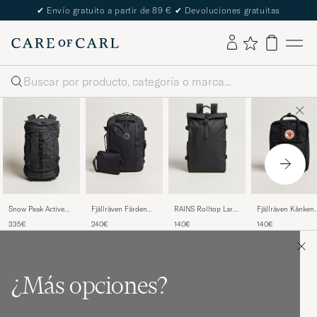
✔
Envío gratuito a partir de 89 €
✔
Devoluciones gratuitas
Buscar
Snow Peak Active
RAINS Rolltop Large
Fjällräven Färden
Fjällräven Kånken
Field Backpack M
Rucksack Black
Carry-On Pack Coal
Laptop 15" Black
335€
140€
240€
140€
Black
Black
ACCESORIOS
¿Más opciones?