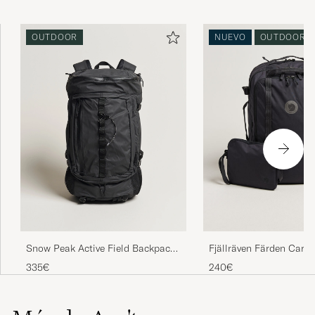
OUTDOOR
NUEVO
OUTDOOR
Snow Peak Active Field Backpack
Fjällräven Färden Carr
M Black
Coal Black
335€
240€