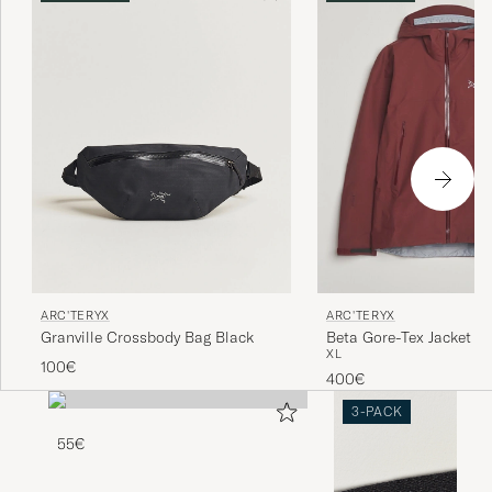
ARC'TERYX
ARC'TERYX
Granville Crossbody Bag Black
Beta Gore-Tex Jacket M
XL
100€
400€
3-PACK
55€