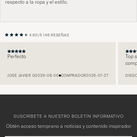
respecto a la ropa y el estilo.
4.60/5
146 RESEÑAS
Perfecto
Top s
comp
ANTERIOR
JOSÉ JAVIER G
2026-08-05
COMPRADOR
2026-07-27
DIEGO
SUSCRÍBETE A NUESTRO BOLETÍN INFORMATIVO
Obtén acceso temprano a noticias y contenido inspirador