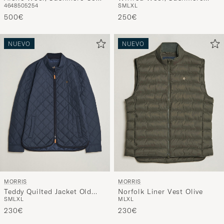
46
48
50
52
54
S
M
L
XL
Espresso
Sweater Porcelain Cream
500€
250€
NUEVO
NUEVO
MORRIS
MORRIS
Teddy Quilted Jacket Old
Norfolk Liner Vest Olive
S
M
L
XL
M
L
XL
Blue
230€
230€