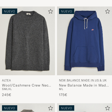
NUEVO
NUEVO
ALTEA
NEW BALANCE MADE IN US & UK
Wool/Cashmere Crew Neck
New Balance Made in Made
S
M
L
XL
M
L
Pullover Charcoal Melange
In USA Core Hoodie Blue
245€
Oyster
175€
NUEVO
NUEVO