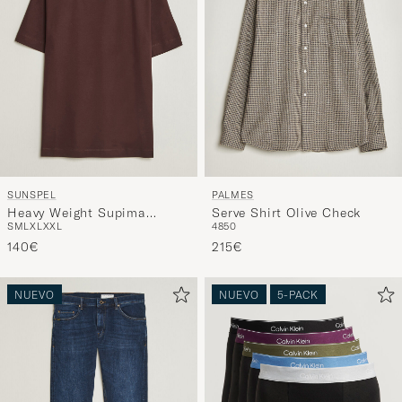
SUNSPEL
PALMES
Heavy Weight Supima
Serve Shirt Olive Check
S
M
L
XL
XXL
48
50
Cotton T-Shirt Dark Brown
140€
215€
NUEVO
NUEVO
5-PACK