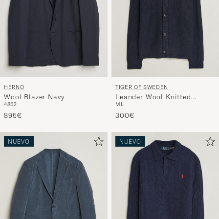
HERNO
TIGER OF SWEDEN
Wool Blazer Navy
Leander Wool Knitted
48
52
M
L
Cardigan Night Grape
895€
300€
NUEVO
NUEVO