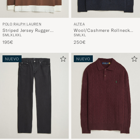
POLO RALPH LAUREN
ALTEA
Striped Jersey Rugger
Wool/Cashmere Rollneck
S
M
L
XL
XXL
S
M
L
XL
Cream/Brown
Navy Melange
195€
250€
NUEVO
NUEVO