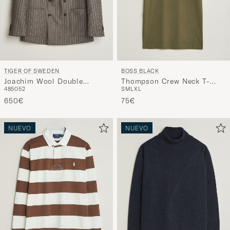
TIGER OF SWEDEN
BOSS BLACK
Joachim Wool Double
Thompson Crew Neck T-
48
50
52
S
M
L
XL
Breasted Pinstriped Blazer
Shirt Open Green
Grey Brown
650€
75€
NUEVO
NUEVO