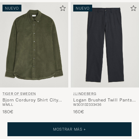
NUEVO
NUEVO
TIGER OF SWEDEN
J.LINDEBERG
Bjorn Corduroy Shirt City
Logan Brushed Twill Pants
M
M
L
L
W30
31
32
33
34
36
Green
JL Navy
180€
160€
MOSTRAR MÁS +