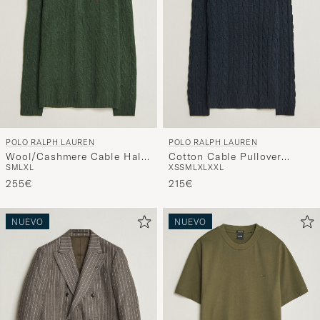
POLO RALPH LAUREN
POLO RALPH LAUREN
Wool/Cashmere Cable Half
Cotton Cable Pullover
S
M
L
XL
XS
S
M
L
XL
XXL
Zip Lodgepole Pine Heather
Hunter Navy
255€
215€
NUEVO
NUEVO