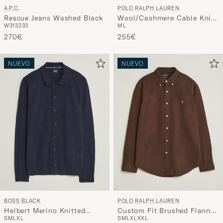
A.P.C.
POLO RALPH LAUREN
Rescue Jeans Washed Black
Wool/Cashmere Cable Knit
W31
32
33
M
L
Polo Aged Wine Heather
270€
255€
NUEVO
NUEVO
BOSS BLACK
POLO RALPH LAUREN
Helbert Merino Knitted
Custom Fit Brushed Flannel
S
M
L
XL
S
M
L
XL
XXL
Cardigan Dark Blue
Shirt Nutmeg Brown