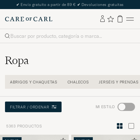
The Care of Carl Passport
Buscar
Ropa
ABRIGOS Y CHAQUETAS
CHALECOS
JERSÉIS Y PRENDAS
Ve
MI ESTILO
FILTRAR / ORDENAR
a
Asesoram
5363
PRODUCTOS
de
estilo