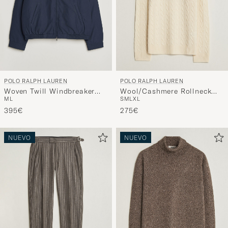
POLO RALPH LAUREN
POLO RALPH LAUREN
Woven Twill Windbreaker
Wool/Cashmere Rollneck
M
L
S
M
L
XL
Refined Navy
Andover Cream
395€
275€
NUEVO
NUEVO