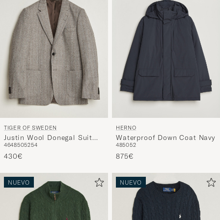
TIGER OF SWEDEN
HERNO
Justin Wool Donegal Suit
Waterproof Down Coat Navy
46
48
50
52
54
48
50
52
Blazer Dark Stone
430€
875€
NUEVO
NUEVO