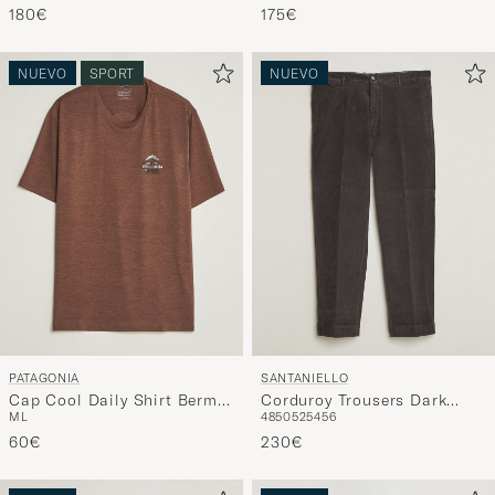
180€
175€
NUEVO
SPORT
NUEVO
PATAGONIA
SANTANIELLO
Cap Cool Daily Shirt Berm
Corduroy Trousers Dark
M
L
48
50
52
54
56
Brown
Grey
60€
230€