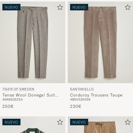
NUEVO
NUEVO
TIGER OF SWEDEN
SANTANIELLO
Tense Wool Donegal Suit
Corduroy Trousers Taupe
46
48
50
52
54
48
50
52
54
56
Trousers Dark Stone
250€
230€
NUEVO
NUEVO