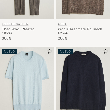
TIGER OF SWEDEN
ALTEA
Theo Wool Pleated
Wool/Cashmere Rollneck
48
50
52
S
M
L
XL
Pinstriped Trousers Grey
Brown Melange
Brown
350€
250€
NUEVO
NUEVO