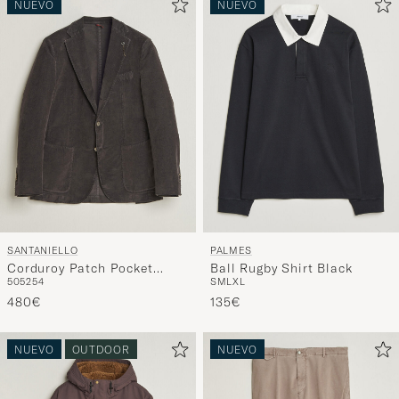
NUEVO
NUEVO
SANTANIELLO
PALMES
Corduroy Patch Pocket
Ball Rugby Shirt Black
50
52
54
S
M
L
XL
Blazer Dark Grey
480€
135€
NUEVO
OUTDOOR
NUEVO