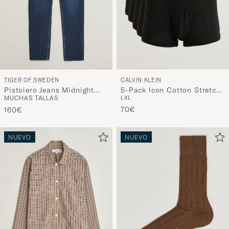
TIGER OF SWEDEN
CALVIN KLEIN
Pistolero Jeans Midnight
5-Pack Icon Cotton Stretch
MUCHAS TALLAS
L
XL
Blue
Relaxed Trunk Black
70€
160€
NUEVO
NUEVO