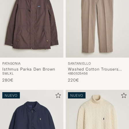
PATAGONIA
SANTANIELLO
Isthmus Parka Den Brown
Washed Cotton Trousers
S
M
L
XL
48
50
52
54
56
Taupe
280€
220€
NUEVO
NUEVO