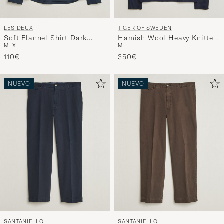
LES DEUX
TIGER OF SWEDEN
Soft Flannel Shirt Dark
Hamish Wool Heavy Knitted
M
L
XL
M
L
Navy
Half Zip Night Grape
110€
350€
NUEVO
NUEVO
SANTANIELLO
SANTANIELLO