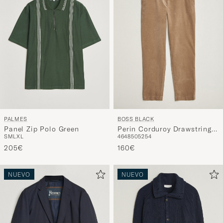
PALMES
BOSS BLACK
Panel Zip Polo Green
Perin Corduroy Drawstring
S
M
L
XL
46
48
50
52
54
Trousers Open Brown
205€
160€
NUEVO
NUEVO