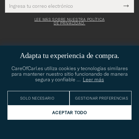
Dirección
¡Gracias
Este
de
Submi
mpo es
correo
por
Newsl
igatorio
electrónico
Form
LEE MÁS SOBRE NUESTRA POLÍTICA
suscribirte
DE PRIVACIDAD.
a
nuestro
boletín!
Adapta tu experiencia de compra.
CARE OF CARL
CareOfCarl.es utiliza cookies y tecnologías similares
para mantener nuestro sitio funcionando de manera
ASESORAMIENTO AL CLIENTE
segura y confiable
…
Leer más
SOCIAL
SOLO NECESARIO
GESTIONAR PREFERENCIAS
DATOS DE LA EMPRESA
ACEPTAR TODO
ASESORAMIENTO DE ESTILO