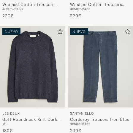
Washed Cotton Trousers
Washed Cotton Trousers
48
50
52
54
56
48
50
52
54
56
Navy
Brown
220€
220€
NUEVO
NUEVO
LES DEUX
SANTANIELLO
Soft Roundneck Knit Dark
Corduroy Trousers Iron Blue
M
L
48
50
52
54
56
Navy
180€
230€