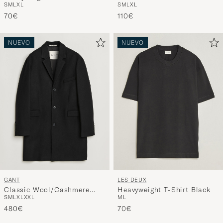
S
M
L
XL
S
M
L
XL
70€
110€
NUEVO
NUEVO
GANT
LES DEUX
Classic Wool/Cashmere
Heavyweight T-Shirt Black
S
M
L
XL
XXL
M
L
Coat Black
480€
70€