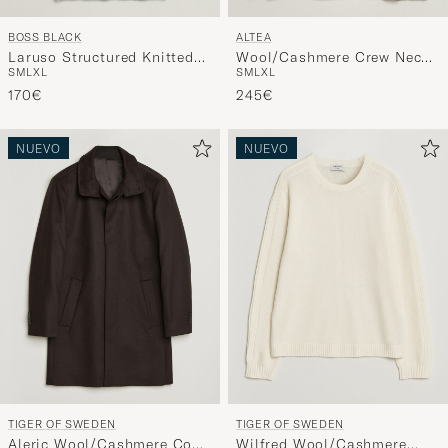
BOSS BLACK
ALTEA
Laruso Structured Knitted
Wool/Cashmere Crew Neck
S
M
L
XL
S
M
L
XL
T-Shirt Open Blue
Pullover Navy
170€
245€
NUEVO
NUEVO
TIGER OF SWEDEN
TIGER OF SWEDEN
Aleric Wool/Cashmere Coat
Wilfred Wool/Cashmere