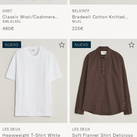
GANT
BELSTAFF
Classic Wool/Cashmere
Bradwell Cotton Knitted
S
M
L
XL
XXL
M
L
XL
Coat Evening Blue
Quarter Zip Dark Ink
480€
225€
NUEVO
NUEVO
LES DEUX
LES DEUX
Heavyweight T-Shirt White
Soft Flannel Shirt Delicioso